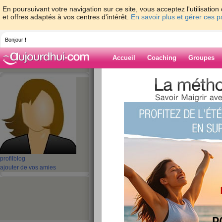
En poursuivant votre navigation sur ce site, vous acceptez l'utilisati
et offres adaptés à vos centres d'intérêt.
En savoir plus et gérer ces 
Bonjour !
Accueil
Coaching
Groupes
Accueil
>
espaces
>
maikhanh80
> Future
International Women’s Day
Blog de maikha
aide blog
Future Electronics
profil
blog
International Wom
ajouter de vos amies
publié le 19/07/2024 à 17:11
International Women’s Day is celebrated annual
special day fell on a Friday, when most Future
at the Company office in Montreal. Future Elect