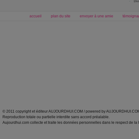
Dos
accueil
plan du site
envoyer à une amie
témoigna
Forum minceur
Forum cuisine
Commencer un régime
boissons, vins et cocktails
Alimentation équilibrée et nutrition
astuces et bons plans
Minceur
Recette cuisine
exercices physiques
recette facile
produits minceur
Recette poulet
Tags
:
ventre plat
|
maigrir des fesses
|
abdominaux
|
régime américain
|
régime mayo
|
Découvrez aussi
:
exercices abdominaux
|
recette wok
|
ANXA Partenaires
:
Recette
de cuisine |
Recette cuisine
|
© 2011 copyright et éditeur AUJOURDHUI.COM / powered by AUJOURDHUI.CO
Reproduction totale ou partielle interdite sans accord préalable.
Aujourdhui.com collecte et traite les données personnelles dans le respect de la 