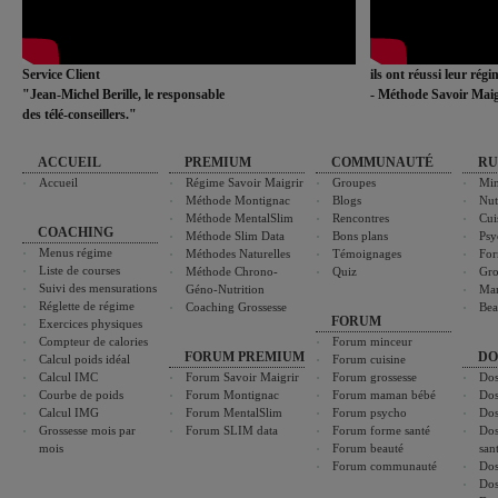
Service Client
ils ont réussi leur rég
"Jean-Michel Berille, le responsable
- Méthode Savoir Maig
des télé-conseillers."
ACCUEIL
PREMIUM
COMMUNAUTÉ
RU
Accueil
Régime Savoir Maigrir
Groupes
Min
Méthode Montignac
Blogs
Nut
Méthode MentalSlim
Rencontres
Cui
COACHING
Méthode Slim Data
Bons plans
Psy
Menus régime
Méthodes Naturelles
Témoignages
For
Liste de courses
Méthode Chrono-
Quiz
Gro
Suivi des mensurations
Géno-Nutrition
Ma
Réglette de régime
Coaching Grossesse
Bea
FORUM
Exercices physiques
Compteur de calories
Forum minceur
FORUM PREMIUM
DO
Calcul poids idéal
Forum cuisine
Calcul IMC
Forum Savoir Maigrir
Forum grossesse
Dos
Courbe de poids
Forum Montignac
Forum maman bébé
Dos
Calcul IMG
Forum MentalSlim
Forum psycho
Dos
Grossesse mois par
Forum SLIM data
Forum forme santé
Dos
mois
Forum beauté
san
Forum communauté
Dos
Dos