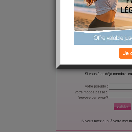
who came by the cafeteria to celebrate.
https://pressnews.biz/@futureelec/future-electro
women-s-day-9j50l0sgxh4p
Je 
L’accès et l’utilisation du forum sont réser
Vous pouvez vous
inscrire gratu
Si vous êtes déjà membre, co
votre pseudo :
votre mot de passe :
(envoyé par email)
Si vous avez oublié votre mot 