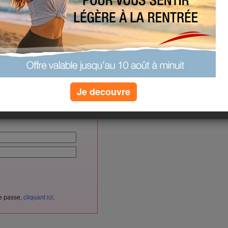
nical--circuit-protection--
ronics-5752167
(0) commentaires
vés aux membres d'Aujourdhui.com.
Je decouvre
cliquant ici
itement
en
.
nnectez-vous ici :
de passe,
cliquant ici
.