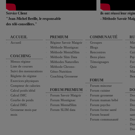
Service Client
ils ont réussi leur rég
"Jean-Michel Berille, le responsable
- Méthode Savoir Maig
des télé-conseillers."
ACCUEIL
PREMIUM
COMMUNAUTÉ
RU
Accueil
Régime Savoir Maigrir
Groupes
Min
Méthode Montignac
Blogs
Nut
Méthode MentalSlim
Rencontres
Cui
COACHING
Méthode Slim Data
Bons plans
Psy
Menus régime
Méthodes Naturelles
Témoignages
For
Liste de courses
Méthode Chrono-
Quiz
Gro
Suivi des mensurations
Géno-Nutrition
Ma
Réglette de régime
Coaching Grossesse
Bea
FORUM
Exercices physiques
Compteur de calories
Forum minceur
FORUM PREMIUM
DO
Calcul poids idéal
Forum cuisine
Calcul IMC
Forum Savoir Maigrir
Forum grossesse
Dos
Courbe de poids
Forum Montignac
Forum maman bébé
Dos
Calcul IMG
Forum MentalSlim
Forum psycho
Dos
Grossesse mois par
Forum SLIM data
Forum forme santé
Dos
mois
Forum beauté
san
Forum communauté
Dos
Dos
Dos