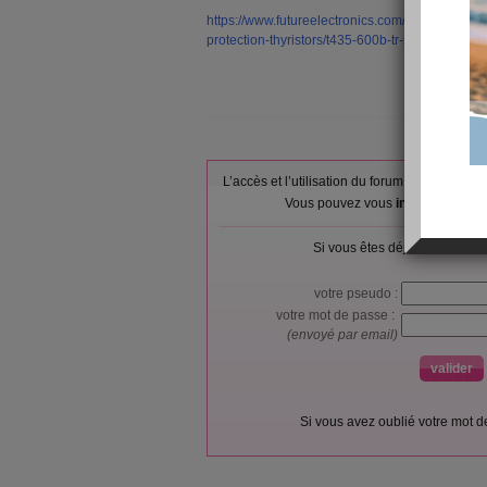
https://www.futureelectronics.com/p/electromecha
protection-thyristors/t435-600b-tr-stmicroelect
L’accès et l’utilisation du forum sont réser
Vous pouvez vous
inscrire gratu
Si vous êtes déjà membre, co
votre pseudo :
votre mot de passe :
(envoyé par email)
Si vous avez oublié votre mot 