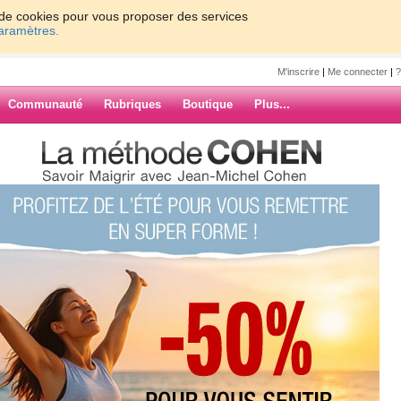
on de cookies pour vous proposer des services
paramètres.
M'inscrire
|
Me connecter
|
?
Communauté
Rubriques
Boutique
Plus...
or switched capacitor, electrical
nh80
 capacitor,
ystems,
ystems
ARCHIVES
C Switch Surface Mount - TO-252