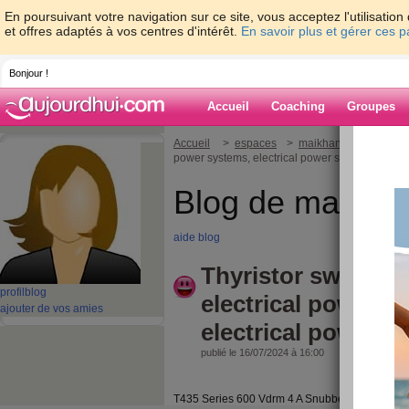
En poursuivant votre navigation sur ce site, vous acceptez l'utilisati
et offres adaptés à vos centres d'intérêt.
En savoir plus et gérer ces 
Bonjour !
Accueil
Coaching
Groupes
Accueil
>
espaces
>
maikhanh80
> Thyrist
power systems, electrical power systems
Blog de maikha
aide blog
Thyristor switched
profil
blog
electrical power s
ajouter de vos amies
electrical power s
publié le 16/07/2024 à 16:00
T435 Series 600 Vdrm 4 A Snubberless Triac A