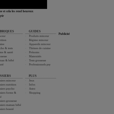
ime et cela les rend heureux
rir
BRIQUES
GUIDES
Publicité
ceur
Produits minceur
rition
Régime minceur
sine
Appareils minceur
cho & tests
Thèmes de cuisine
me & santé
Prénoms
ssesse
Maternités
man & bébé
Tests grossesse
uté
Professionnels psy
SSIERS
PLUS
siers minceur
Jeux
siers nutrition
Infos
siers psycho
Astro
siers forme &
Shopping
té
siers grossesse
siers maman bébé
siers beauté