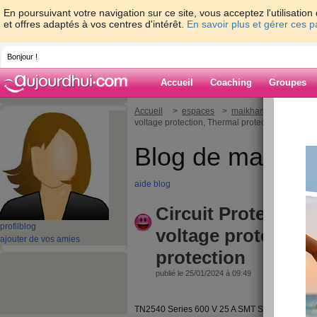
En poursuivant votre navigation sur ce site, vous acceptez l'utilisati
et offres adaptés à vos centres d'intérêt.
En savoir plus et gérer ces 
Bonjour !
Accueil
Coaching
Groupes
Accueil
>
espaces
>
maikhanh100
> Circu
voltage protection, Thermal protection
Blog de maikha
aide blog
Circuit Protection
profil
blog
voltage protection
ajouter de vos amies
protection
publié le 25/01/2024 à 09:49
TN2540 Series 600 V 25 A SMT Silicon Controll