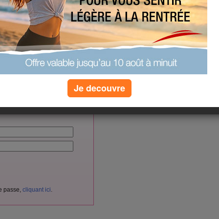
nical--circuit-protection--
ectronics-1324102
(0) commentaires
vés aux membres d'Aujourdhui.com.
Je decouvre
cliquant ici
itement
en
.
nnectez-vous ici :
de passe,
cliquant ici
.