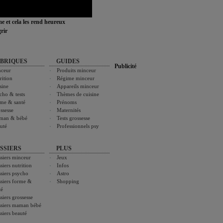
ime et cela les rend heureux
rir
BRIQUES
GUIDES
Publicité
ceur
Produits minceur
rition
Régime minceur
sine
Appareils minceur
cho & tests
Thèmes de cuisine
me & santé
Prénoms
ssesse
Maternités
man & bébé
Tests grossesse
uté
Professionnels psy
SSIERS
PLUS
siers minceur
Jeux
siers nutrition
Infos
siers psycho
Astro
siers forme &
Shopping
té
siers grossesse
siers maman bébé
siers beauté