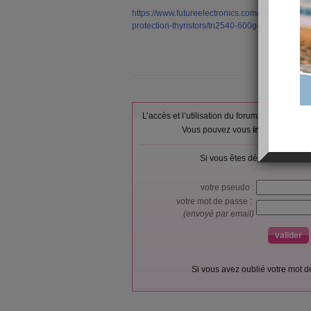
https://www.futureelectronics.com/p/electromecha
protection-thyristors/tn2540-600g-tr-stmicroel
L’accès et l’utilisation du forum sont réser
Vous pouvez vous
inscrire gratu
Si vous êtes déjà membre, co
votre pseudo :
votre mot de passe :
(envoyé par email)
Si vous avez oublié votre mot 