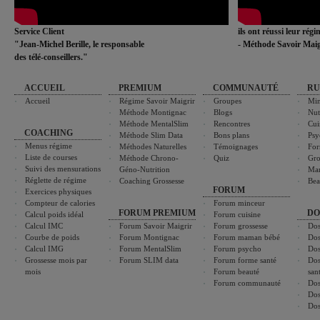
Service Client
ils ont réussi leur rég
"Jean-Michel Berille, le responsable
- Méthode Savoir Maig
des télé-conseillers."
ACCUEIL
PREMIUM
COMMUNAUTÉ
RU
Accueil
Régime Savoir Maigrir
Groupes
Min
Méthode Montignac
Blogs
Nut
Méthode MentalSlim
Rencontres
Cui
COACHING
Méthode Slim Data
Bons plans
Psy
Menus régime
Méthodes Naturelles
Témoignages
For
Liste de courses
Méthode Chrono-
Quiz
Gro
Suivi des mensurations
Géno-Nutrition
Ma
Réglette de régime
Coaching Grossesse
Bea
FORUM
Exercices physiques
Compteur de calories
Forum minceur
FORUM PREMIUM
DO
Calcul poids idéal
Forum cuisine
Calcul IMC
Forum Savoir Maigrir
Forum grossesse
Dos
Courbe de poids
Forum Montignac
Forum maman bébé
Dos
Calcul IMG
Forum MentalSlim
Forum psycho
Dos
Grossesse mois par
Forum SLIM data
Forum forme santé
Dos
mois
Forum beauté
san
Forum communauté
Dos
Dos
Dos