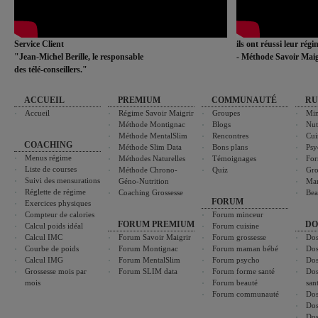
Service Client
ils ont réussi leur rég
"Jean-Michel Berille, le responsable
- Méthode Savoir Maig
des télé-conseillers."
ACCUEIL
PREMIUM
COMMUNAUTÉ
RU
Accueil
Régime Savoir Maigrir
Groupes
Min
Méthode Montignac
Blogs
Nut
Méthode MentalSlim
Rencontres
Cui
COACHING
Méthode Slim Data
Bons plans
Psy
Menus régime
Méthodes Naturelles
Témoignages
For
Liste de courses
Méthode Chrono-
Quiz
Gro
Suivi des mensurations
Géno-Nutrition
Ma
Réglette de régime
Coaching Grossesse
Bea
FORUM
Exercices physiques
Compteur de calories
Forum minceur
FORUM PREMIUM
DO
Calcul poids idéal
Forum cuisine
Calcul IMC
Forum Savoir Maigrir
Forum grossesse
Dos
Courbe de poids
Forum Montignac
Forum maman bébé
Dos
Calcul IMG
Forum MentalSlim
Forum psycho
Dos
Grossesse mois par
Forum SLIM data
Forum forme santé
Dos
mois
Forum beauté
san
Forum communauté
Dos
Dos
Dos