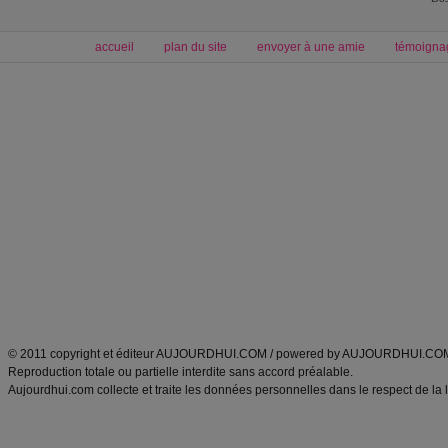
accueil
plan du site
envoyer à une amie
témoigna
Forum minceur
Forum cuisine
Commencer un régime
boissons, vins et cocktails
Alimentation équilibrée et nutrition
astuces et bons plans
Minceur
Recette cuisine
exercices physiques
recette facile
produits minceur
Recette poulet
Tags
:
ventre plat
|
maigrir des fesses
|
abdominaux
|
régime américain
|
régime mayo
|
Découvrez aussi
:
exercices abdominaux
|
recette wok
|
ANXA Partenaires
:
Recette
de cuisine |
Recette cuisine
|
© 2011 copyright et éditeur AUJOURDHUI.COM / powered by AUJOURDHUI.CO
Reproduction totale ou partielle interdite sans accord préalable.
Aujourdhui.com collecte et traite les données personnelles dans le respect de la 