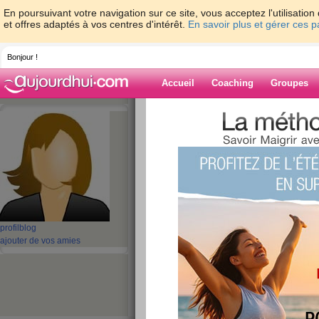
En poursuivant votre navigation sur ce site, vous acceptez l'utilisati
et offres adaptés à vos centres d'intérêt.
En savoir plus et gérer ces 
Bonjour !
Accueil
Coaching
Groupes
Accueil
>
espaces
>
maikhanh100
> Circu
protections, ESD protection equipment
Blog de maikha
aide blog
Circuit Protection
profil
blog
protections, ESD p
ajouter de vos amies
equipment
publié le 12/01/2024 à 08:35
USBLC6 Series 2 Channel 5.25 V SMT Uni-Direc