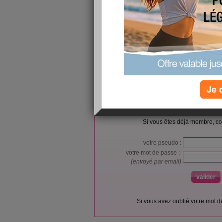
SOT-666
https://www.futureelectronics.com/p/electromecha
protection/usblc6-2p6-stmicroelectronics-9124
Je 
L’accès et l’utilisation du forum sont réser
Vous pouvez vous
inscrire gratu
Si vous êtes déjà membre, co
votre pseudo :
votre mot de passe :
(envoyé par email)
Si vous avez oublié votre mot 