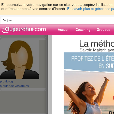
En poursuivant votre navigation sur ce site, vous acceptez l'utilisati
et offres adaptés à vos centres d'intérêt.
En savoir plus et gérer ces 
Bonjour !
Accueil
Coaching
Groupes
Accueil
>
espaces
>
maikhanh100
> Low 
protection equipment, TVS diode arrays
Blog de maikha
aide blog
Low Capacitance E
profil
blog
ESD protection e
ajouter de vos amies
diode arrays
publié le 12/01/2024 à 08:26
USBLC6 Series 2 Channel 5.25 V SMT Uni-Direc