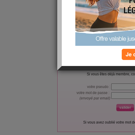
SOT-666
https://www.futureelectronics.com/p/electromecha
protection/usblc6-2p6-stmicroelectronics-1291
Je 
L’accès et l’utilisation du forum sont réser
Vous pouvez vous
inscrire gratu
Si vous êtes déjà membre, co
votre pseudo :
votre mot de passe :
(envoyé par email)
Si vous avez oublié votre mot 