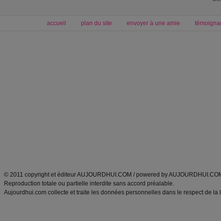
accueil
plan du site
envoyer à une amie
témoigna
Forum minceur
Forum cuisine
Commencer un régime
boissons, vins et cocktails
Alimentation équilibrée et nutrition
astuces et bons plans
Minceur
Recette cuisine
exercices physiques
recette facile
produits minceur
Recette poulet
Tags
:
ventre plat
|
maigrir des fesses
|
abdominaux
|
régime américain
|
régime mayo
|
Découvrez aussi
:
exercices abdominaux
|
recette wok
|
ANXA Partenaires
:
Recette
de cuisine |
Recette cuisine
|
© 2011 copyright et éditeur AUJOURDHUI.COM / powered by AUJOURDHUI.CO
Reproduction totale ou partielle interdite sans accord préalable.
Aujourdhui.com collecte et traite les données personnelles dans le respect de la 