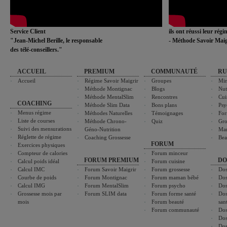
Service Client
ils ont réussi leur rég
"Jean-Michel Berille, le responsable
- Méthode Savoir Maig
des télé-conseillers."
ACCUEIL
PREMIUM
COMMUNAUTÉ
RU
Accueil
Régime Savoir Maigrir
Groupes
Min
Méthode Montignac
Blogs
Nut
Méthode MentalSlim
Rencontres
Cui
COACHING
Méthode Slim Data
Bons plans
Psy
Menus régime
Méthodes Naturelles
Témoignages
For
Liste de courses
Méthode Chrono-
Quiz
Gro
Suivi des mensurations
Géno-Nutrition
Ma
Réglette de régime
Coaching Grossesse
Bea
FORUM
Exercices physiques
Compteur de calories
Forum minceur
FORUM PREMIUM
DO
Calcul poids idéal
Forum cuisine
Calcul IMC
Forum Savoir Maigrir
Forum grossesse
Dos
Courbe de poids
Forum Montignac
Forum maman bébé
Dos
Calcul IMG
Forum MentalSlim
Forum psycho
Dos
Grossesse mois par
Forum SLIM data
Forum forme santé
Dos
mois
Forum beauté
san
Forum communauté
Dos
Dos
Dos