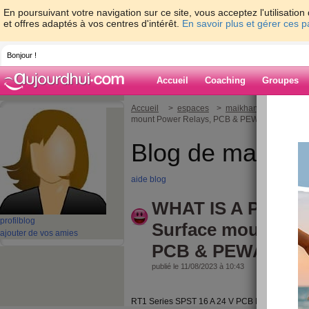
En poursuivant votre navigation sur ce site, vous acceptez l'utilisati
et offres adaptés à vos centres d'intérêt.
En savoir plus et gérer ces 
Bonjour !
Accueil
Coaching
Groupes
Accueil
>
espaces
>
maikhanh100
> WHAT
mount Power Relays, PCB & PEWA power rela
Blog de maikha
aide blog
WHAT IS A POWER
profil
blog
Surface mount Pow
ajouter de vos amies
PCB & PEWA power
publié le 11/08/2023 à 10:43
RT1 Series SPST 16 A 24 V PCB Mount Genera