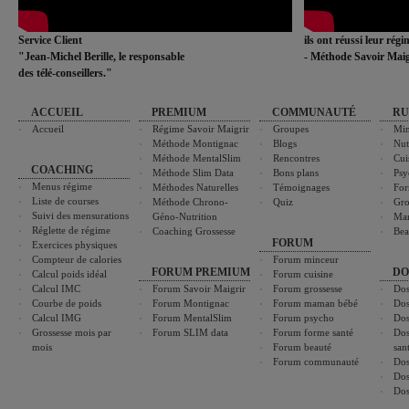
Service Client
ils ont réussi leur rég
"Jean-Michel Berille, le responsable
- Méthode Savoir Maig
des télé-conseillers."
ACCUEIL
PREMIUM
COMMUNAUTÉ
RU
Accueil
Régime Savoir Maigrir
Groupes
Min
Méthode Montignac
Blogs
Nut
Méthode MentalSlim
Rencontres
Cui
COACHING
Méthode Slim Data
Bons plans
Psy
Menus régime
Méthodes Naturelles
Témoignages
For
Liste de courses
Méthode Chrono-
Quiz
Gro
Suivi des mensurations
Géno-Nutrition
Ma
Réglette de régime
Coaching Grossesse
Bea
FORUM
Exercices physiques
Compteur de calories
Forum minceur
FORUM PREMIUM
DO
Calcul poids idéal
Forum cuisine
Calcul IMC
Forum Savoir Maigrir
Forum grossesse
Dos
Courbe de poids
Forum Montignac
Forum maman bébé
Dos
Calcul IMG
Forum MentalSlim
Forum psycho
Dos
Grossesse mois par
Forum SLIM data
Forum forme santé
Dos
mois
Forum beauté
san
Forum communauté
Dos
Dos
Dos