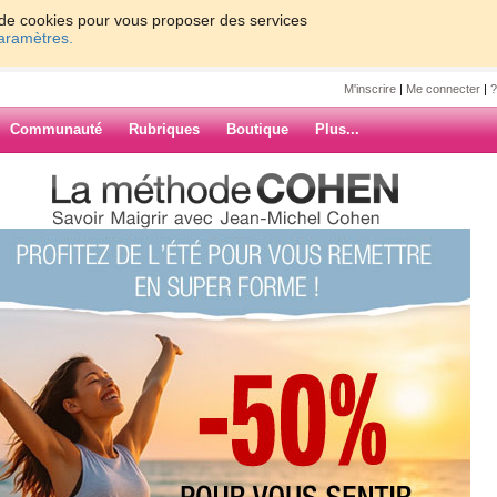
on de cookies pour vous proposer des services
paramètres.
M'inscrire
|
Me connecter
|
?
Communauté
Rubriques
Boutique
Plus...
 IS A POWER RELAY, Surface
ys
nh100
 RELAY,
er Relays,
 relays
ARCHIVES
l Purpose Power Relay