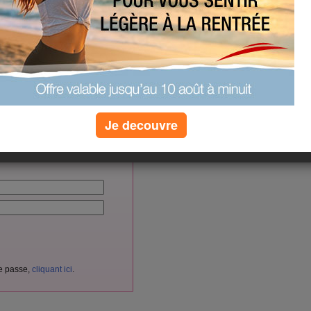
hanical--relays--power-
(0) commentaires
vés aux membres d'Aujourdhui.com.
Je decouvre
cliquant ici
itement
en
.
nnectez-vous ici :
de passe,
cliquant ici
.