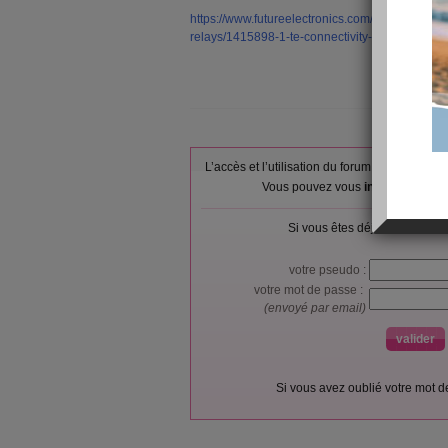
https://www.futureelectronics.com/p/electromec
relays/1415898-1-te-connectivity-4164750
L’accès et l’utilisation du forum sont réser
Vous pouvez vous
inscrire gratu
Si vous êtes déjà membre, co
votre pseudo :
votre mot de passe :
(envoyé par email)
Si vous avez oublié votre mot 