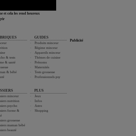
ime et cela les rend heureux
rir
BRIQUES
GUIDES
Publicité
ceur
Produits minceur
rition
Régime minceur
sine
Appareils minceur
cho & tests
Thèmes de cuisine
me & santé
Prénoms
ssesse
Maternités
man & bébé
Tests grossesse
uté
Professionnels psy
SSIERS
PLUS
siers minceur
Jeux
siers nutrition
Infos
siers psycho
Astro
siers forme &
Shopping
té
siers grossesse
siers maman bébé
siers beauté