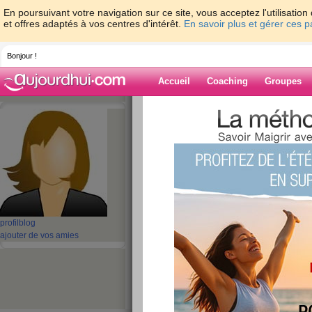
En poursuivant votre navigation sur ce site, vous acceptez l'utilisati
et offres adaptés à vos centres d'intérêt.
En savoir plus et gérer ces 
Bonjour !
Accueil
Coaching
Groupes
Accueil
>
espaces
>
maikhanh100
> Futur
Team” program at Montreal Company headquar
Blog de maikha
aide blog
Future Electronic
profil
blog
Team” program at 
ajouter de vos amies
Company headqua
publié le 26/07/2023 à 11:21
The majority of Quebec’s forest coverage comes