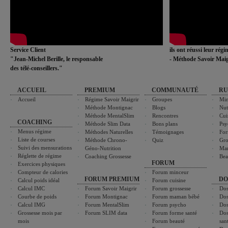
Service Client
ils ont réussi leur rég
"Jean-Michel Berille, le responsable
- Méthode Savoir Maig
des télé-conseillers."
ACCUEIL
PREMIUM
COMMUNAUTÉ
RU
Accueil
Régime Savoir Maigrir
Groupes
Min
Méthode Montignac
Blogs
Nut
Méthode MentalSlim
Rencontres
Cui
COACHING
Méthode Slim Data
Bons plans
Psy
Menus régime
Méthodes Naturelles
Témoignages
For
Liste de courses
Méthode Chrono-
Quiz
Gro
Suivi des mensurations
Géno-Nutrition
Ma
Réglette de régime
Coaching Grossesse
Bea
FORUM
Exercices physiques
Compteur de calories
Forum minceur
FORUM PREMIUM
DO
Calcul poids idéal
Forum cuisine
Calcul IMC
Forum Savoir Maigrir
Forum grossesse
Dos
Courbe de poids
Forum Montignac
Forum maman bébé
Dos
Calcul IMG
Forum MentalSlim
Forum psycho
Dos
Grossesse mois par
Forum SLIM data
Forum forme santé
Dos
mois
Forum beauté
san