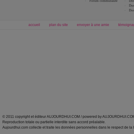
Forum communauté
Dos
Dos
Dos
accueil
plan du site
envoyer à une amie
témoigna
Forum minceur
Forum cuisine
Commencer un régime
boissons, vins et cocktails
Alimentation équilibrée et nutrition
astuces et bons plans
Minceur
Recette cuisine
exercices physiques
recette facile
produits minceur
Recette poulet
Tags
:
ventre plat
|
maigrir des fesses
|
abdominaux
|
régime américain
|
régime mayo
|
Découvrez aussi
:
exercices abdominaux
|
recette wok
|
ANXA Partenaires
:
Recette
de cuisine |
Recette cuisine
|
© 2011 copyright et éditeur AUJOURDHUI.COM / powered by AUJOURDHUI.CO
Reproduction totale ou partielle interdite sans accord préalable.
Aujourdhui.com collecte et traite les données personnelles dans le respect de la 