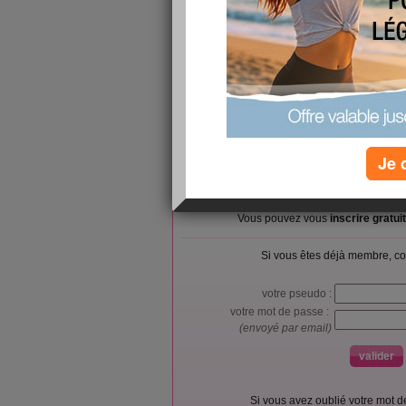
to more than 225 species of bird, 50 species o
including moose, black bears,
https://www.fox44news.com/business/press-rele
presswire/630424318/future-electronics-contribut
quebec-for-earth-day-2023/
Je 
L’accès et l’utilisation du forum sont réser
Vous pouvez vous
inscrire gratu
Si vous êtes déjà membre, co
votre pseudo :
votre mot de passe :
(envoyé par email)
Si vous avez oublié votre mot 