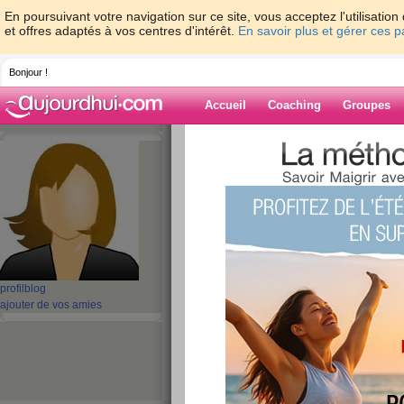
En poursuivant votre navigation sur ce site, vous acceptez l'utilisati
et offres adaptés à vos centres d'intérêt.
En savoir plus et gérer ces 
Bonjour !
Accueil
Coaching
Groupes
Accueil
>
espaces
>
maikhanh100
> What 
barrier, diode Schottky junction, RF Diodesa
Blog de maikha
aide blog
What is the Schott
profil
blog
schottky barrier, 
ajouter de vos amies
junction, RF Diod
publié le 03/12/2022 à 09:00
ZHCS1000 Series 1000 mA 40 V 100 uA High Cur