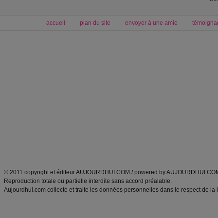
accueil
plan du site
envoyer à une amie
témoigna
Forum minceur
Forum cuisine
Commencer un régime
boissons, vins et cocktails
Alimentation équilibrée et nutrition
astuces et bons plans
Minceur
Recette cuisine
exercices physiques
recette facile
produits minceur
Recette poulet
Tags
:
ventre plat
|
maigrir des fesses
|
abdominaux
|
régime américain
|
régime mayo
|
Découvrez aussi
:
exercices abdominaux
|
recette wok
|
ANXA Partenaires
:
Recette
de cuisine |
Recette cuisine
|
© 2011 copyright et éditeur AUJOURDHUI.COM / powered by AUJOURDHUI.CO
Reproduction totale ou partielle interdite sans accord préalable.
Aujourdhui.com collecte et traite les données personnelles dans le respect de la 