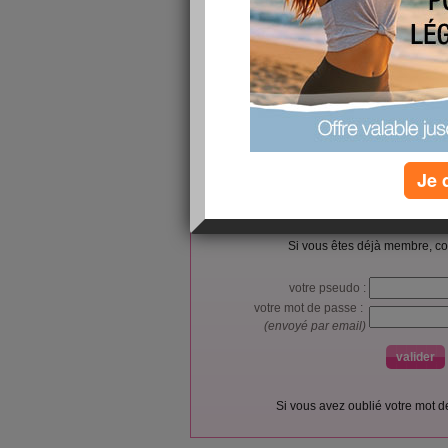
SOT-23
https://www.futureelectronics.com/p/semiconduct
diodes/zhcs1000ta-diodes-incorporated-52400
Je 
L’accès et l’utilisation du forum sont réser
Vous pouvez vous
inscrire gratu
Si vous êtes déjà membre, co
votre pseudo :
votre mot de passe :
(envoyé par email)
Si vous avez oublié votre mot 