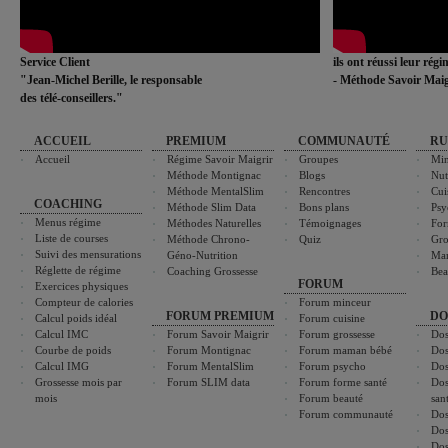
Service Client
ils ont réussi leur rég
"Jean-Michel Berille, le responsable
- Méthode Savoir Maig
des télé-conseillers."
ACCUEIL
PREMIUM
COMMUNAUTÉ
RU
Accueil
Régime Savoir Maigrir
Groupes
Min
Méthode Montignac
Blogs
Nut
Méthode MentalSlim
Rencontres
Cui
COACHING
Méthode Slim Data
Bons plans
Psy
Menus régime
Méthodes Naturelles
Témoignages
For
Liste de courses
Méthode Chrono-
Quiz
Gro
Suivi des mensurations
Géno-Nutrition
Ma
Réglette de régime
Coaching Grossesse
Bea
FORUM
Exercices physiques
Compteur de calories
Forum minceur
FORUM PREMIUM
DO
Calcul poids idéal
Forum cuisine
Calcul IMC
Forum Savoir Maigrir
Forum grossesse
Dos
Courbe de poids
Forum Montignac
Forum maman bébé
Dos
Calcul IMG
Forum MentalSlim
Forum psycho
Dos
Grossesse mois par
Forum SLIM data
Forum forme santé
Dos
mois
Forum beauté
san
Forum communauté
Dos
Dos
Dos