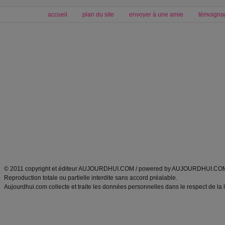
accueil
plan du site
envoyer à une amie
témoigna
Forum minceur
Forum cuisine
Commencer un régime
boissons, vins et cocktails
Alimentation équilibrée et nutrition
astuces et bons plans
Minceur
Recette cuisine
exercices physiques
recette facile
produits minceur
Recette poulet
Tags
:
ventre plat
|
maigrir des fesses
|
abdominaux
|
régime américain
|
régime mayo
|
Découvrez aussi
:
exercices abdominaux
|
recette wok
|
ANXA Partenaires
:
Recette
de cuisine |
Recette cuisine
|
© 2011 copyright et éditeur AUJOURDHUI.COM / powered by AUJOURDHUI.CO
Reproduction totale ou partielle interdite sans accord préalable.
Aujourdhui.com collecte et traite les données personnelles dans le respect de la 