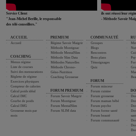
Service Client
ils ont réussi leur rég
"Jean-Michel Berille, le responsable
- Méthode Savoir Maig
des télé-conseillers."
ACCUEIL
PREMIUM
COMMUNAUTÉ
RU
Accueil
Régime Savoir Maigrir
Groupes
Min
Méthode Montignac
Blogs
Nut
Méthode MentalSlim
Rencontres
Cui
COACHING
Méthode Slim Data
Bons plans
Psy
Menus régime
Méthodes Naturelles
Témoignages
For
Liste de courses
Méthode Chrono-
Quiz
Gro
Suivi des mensurations
Géno-Nutrition
Ma
Réglette de régime
Coaching Grossesse
Bea
FORUM
Exercices physiques
Compteur de calories
Forum minceur
FORUM PREMIUM
DO
Calcul poids idéal
Forum cuisine
Calcul IMC
Forum Savoir Maigrir
Forum grossesse
Dos
Courbe de poids
Forum Montignac
Forum maman bébé
Dos
Calcul IMG
Forum MentalSlim
Forum psycho
Dos
Grossesse mois par
Forum SLIM data
Forum forme santé
Dos
mois
Forum beauté
san
Forum communauté
Dos
Dos
Dos