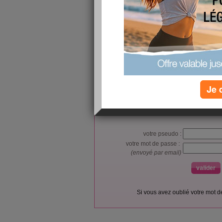
https://www.futureelectronics.com/p/interconnec
header-plug-wire-mount/dt06-3s-c015-te-conne
L’accès et l’utilisation du forum sont réser
Je 
Vous pouvez vous
inscrire gratu
Si vous êtes déjà membre, co
votre pseudo :
votre mot de passe :
(envoyé par email)
Si vous avez oublié votre mot 