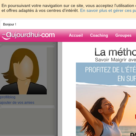
En poursuivant votre navigation sur ce site, vous acceptez l'utilisati
et offres adaptés à vos centres d'intérêt.
En savoir plus et gérer ces 
Bonjour !
Accueil
Coaching
Groupes
Accueil
>
espaces
>
maikhanh100
> Elect
socket pin, connector socket plug
Blog de maikha
aide blog
Electrical connect
profil
blog
connector socket 
ajouter de vos amies
socket plug
publié le 03/12/2022 à 03:57
Automotive Connectors 3P DT PLUG ASM, E S