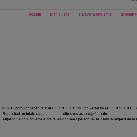
accueil
plan du site
envoyer à une amie
témoigna
Forum minceur
Forum cuisine
Commencer un régime
boissons, vins et cocktails
Alimentation équilibrée et nutrition
astuces et bons plans
Minceur
Recette cuisine
exercices physiques
recette facile
produits minceur
Recette poulet
Tags
:
ventre plat
|
maigrir des fesses
|
abdominaux
|
régime américain
|
régime mayo
|
Découvrez aussi
:
exercices abdominaux
|
recette wok
|
ANXA Partenaires
:
Recette
de cuisine |
Recette cuisine
|
© 2011 copyright et éditeur AUJOURDHUI.COM / powered by AUJOURDHUI.CO
Reproduction totale ou partielle interdite sans accord préalable.
Aujourdhui.com collecte et traite les données personnelles dans le respect de la 