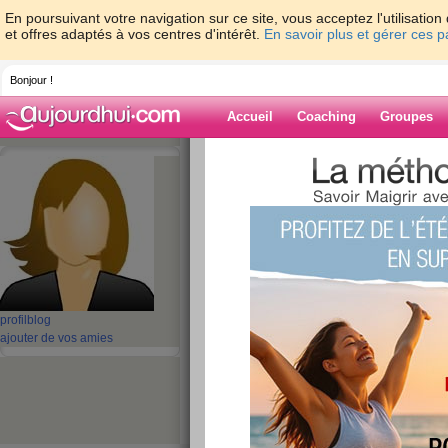
En poursuivant votre navigation sur ce site, vous acceptez l'utilisati
et offres adaptés à vos centres d'intérêt.
En savoir plus et gérer ces 
Bonjour !
Accueil
Coaching
Groupes
Accueil
>
espaces
>
maikhanh100
> High-
Temperature Compensated Crystal Oscillator
Blog de maikha
aide blog
High-quality timin
profil
blog
Temperature Com
ajouter de vos amies
Crystal Oscillator
publié le 29/11/2022 à 03:08
ABM3C Series 12 MHz ±30 ppm 18 pF -40 to +