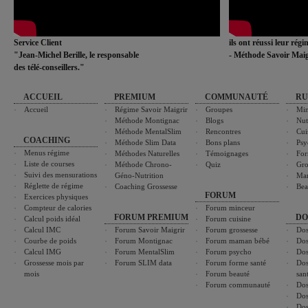
Service Client
ils ont réussi leur rég
"Jean-Michel Berille, le responsable
- Méthode Savoir Maig
des télé-conseillers."
ACCUEIL
PREMIUM
COMMUNAUTÉ
RU
Accueil
Régime Savoir Maigrir
Groupes
Min
Méthode Montignac
Blogs
Nut
Méthode MentalSlim
Rencontres
Cui
COACHING
Méthode Slim Data
Bons plans
Psy
Menus régime
Méthodes Naturelles
Témoignages
For
Liste de courses
Méthode Chrono-
Quiz
Gro
Suivi des mensurations
Géno-Nutrition
Ma
Réglette de régime
Coaching Grossesse
Bea
FORUM
Exercices physiques
Compteur de calories
Forum minceur
FORUM PREMIUM
DO
Calcul poids idéal
Forum cuisine
Calcul IMC
Forum Savoir Maigrir
Forum grossesse
Dos
Courbe de poids
Forum Montignac
Forum maman bébé
Dos
Calcul IMG
Forum MentalSlim
Forum psycho
Dos
Grossesse mois par
Forum SLIM data
Forum forme santé
Dos
mois
Forum beauté
san
Forum communauté
Dos
Dos
Dos