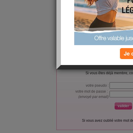
Crystal
https://www.futureelectronics.com/p/electromech
crystals/abm3c-12-000mhz-d4y-t-abracon-502
Je 
L’accès et l’utilisation du forum sont réser
Vous pouvez vous
inscrire gratu
Si vous êtes déjà membre, co
votre pseudo :
votre mot de passe :
(envoyé par email)
Si vous avez oublié votre mot 