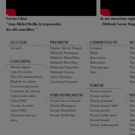
Service Client
ils ont réussi leur rég
"Jean-Michel Berille, le responsable
- Méthode Savoir Maig
des télé-conseillers."
ACCUEIL
PREMIUM
COMMUNAUTÉ
RU
Accueil
Régime Savoir Maigrir
Groupes
Min
Méthode Montignac
Blogs
Nut
Méthode MentalSlim
Rencontres
Cui
COACHING
Méthode Slim Data
Bons plans
Psy
Menus régime
Méthodes Naturelles
Témoignages
For
Liste de courses
Méthode Chrono-
Quiz
Gro
Suivi des mensurations
Géno-Nutrition
Ma
Réglette de régime
Coaching Grossesse
Bea
FORUM
Exercices physiques
Compteur de calories
Forum minceur
FORUM PREMIUM
DO
Calcul poids idéal
Forum cuisine
Calcul IMC
Forum Savoir Maigrir
Forum grossesse
Dos
Courbe de poids
Forum Montignac
Forum maman bébé
Dos
Calcul IMG
Forum MentalSlim
Forum psycho
Dos
Grossesse mois par
Forum SLIM data
Forum forme santé
Dos
mois
Forum beauté
san
Forum communauté
Dos
Dos
Dos