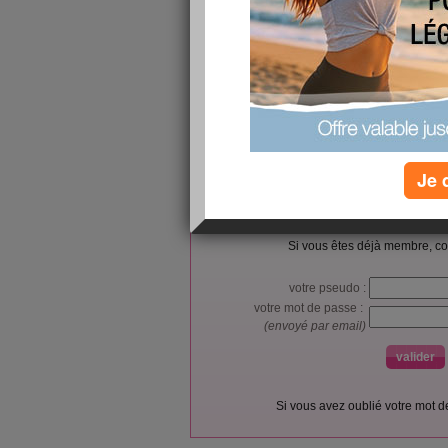
Capacitor
https://www.futureelectronics.com/p/passives--
polymer/eeh-zk1e471v-panasonic-8108048
Je 
L’accès et l’utilisation du forum sont réser
Vous pouvez vous
inscrire gratu
Si vous êtes déjà membre, co
votre pseudo :
votre mot de passe :
(envoyé par email)
Si vous avez oublié votre mot 