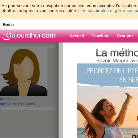
En poursuivant votre navigation sur ce site, vous acceptez l'utilisati
et offres adaptés à vos centres d'intérêt.
En savoir plus et gérer ces 
Bonjour !
Accueil
Coaching
Groupes
Accueil
>
espaces
>
maikhanh100
> DC-D
electrolytic capacitors, electrolytic capacitors
Blog de maikha
aide blog
DC-DC converters,
profil
blog
electrolytic capacit
ajouter de vos amies
capacitors
publié le 28/11/2022 à 09:26
ZK Series 25 V 470 uF 125°C Ø10 x 10.2 mm 