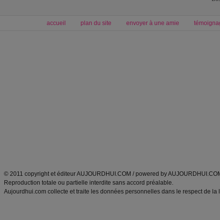
accueil
plan du site
envoyer à une amie
témoigna
Forum minceur
Forum cuisine
Commencer un régime
boissons, vins et cocktails
Alimentation équilibrée et nutrition
astuces et bons plans
Minceur
Recette cuisine
exercices physiques
recette facile
produits minceur
Recette poulet
Tags
:
ventre plat
|
maigrir des fesses
|
abdominaux
|
régime américain
|
régime mayo
|
Découvrez aussi
:
exercices abdominaux
|
recette wok
|
ANXA Partenaires
:
Recette
de cuisine |
Recette cuisine
|
© 2011 copyright et éditeur AUJOURDHUI.COM / powered by AUJOURDHUI.CO
Reproduction totale ou partielle interdite sans accord préalable.
Aujourdhui.com collecte et traite les données personnelles dans le respect de la 