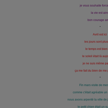
je vous souhaite force
la vie est ain
bon courage a
*
Avril est ici
les jours sont plu
le temps est bie
le soleil était là au
je ne suis même pa
ça me fait du bien de me
*
Fin mars visite de me
comme c'était agréable un
nous avons arpenté la ville de
le petit chien était un 