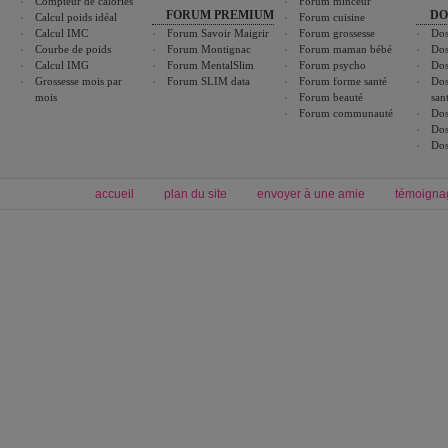
Compteur de calories
Forum minceur
FORUM PREMIUM
DO
Calcul poids idéal
Forum cuisine
Calcul IMC
Forum Savoir Maigrir
Forum grossesse
Dos
Courbe de poids
Forum Montignac
Forum maman bébé
Dos
Calcul IMG
Forum MentalSlim
Forum psycho
Dos
Grossesse mois par
Forum SLIM data
Forum forme santé
Dos
mois
Forum beauté
san
Forum communauté
Dos
Dos
Dos
accueil
plan du site
envoyer à une amie
témoigna
Forum minceur
Forum cuisine
Commencer un régime
boissons, vins et cocktails
Alimentation équilibrée et nutrition
astuces et bons plans
Minceur
Recette cuisine
exercices physiques
recette facile
produits minceur
Recette poulet
Tags
:
ventre plat
|
maigrir des fesses
|
abdominaux
|
régime américain
|
régime mayo
|
Découvrez aussi
:
exercices abdominaux
|
recette wok
|