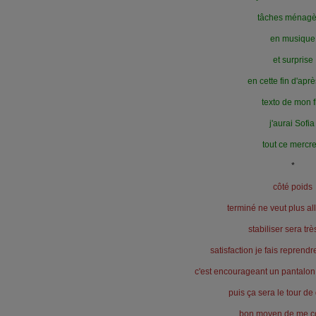
tâches ménagè
en musique
et surprise
en cette fin d'apr
texto de mon f
j'aurai Sofi
tout ce mercre
*
côté poids
terminé ne veut plus all
stabiliser sera trè
satisfaction je fais reprend
c'est encourageant un pantalon 
puis ça sera le tour de
bon moyen de me c