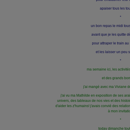
apaiser tous les to
*
un bon repas le midi tous
avant que je les quitte 
pour attraper le train au 
et les laisser un peu 
*
ma semaine ici, les activité
et des grands bo
j'ai mangé avec ma Viviane d
j'ai vu ma Mathilde en exposition de ses a
univers, des tableaux de nos vies et des histoi
d'aider les z'humains! j'avais convié des relatio
à mon invitati
*
today dimanche tout