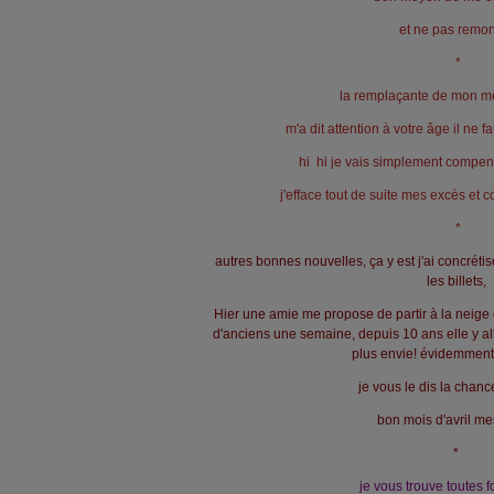
et ne pas remon
*
la remplaçante de mon mé
m'a dit attention à votre âge il ne f
hi hi je vais simplement compe
j'efface tout de suite mes excès et 
*
autres bonnes nouvelles, ça y est j'ai concrét
les billets,
Hier une amie me propose de partir à la neige
d'anciens une semaine, depuis 10 ans elle y all
plus envie! évidemment j'
je vous le dis la chanc
bon mois d'avril m
*
je vous trouve toutes 