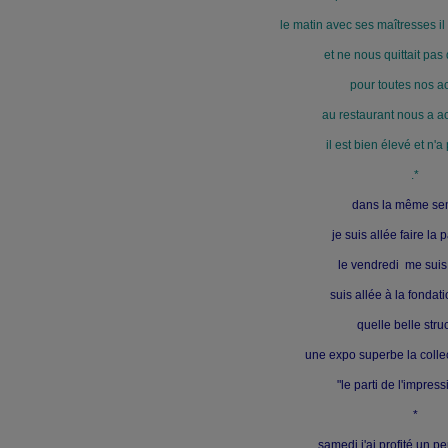
le matin avec ses maîtresses il 
et ne nous quittait pas
pour toutes nos ac
au restaurant nous a 
il est bien élevé et n'
.*
dans la même se
je suis allée faire la 
le vendredi me suis
suis allée à la fondat
quelle belle stru
une expo superbe la colle
"le parti de l'impres
*
samedi j'ai profité un pe