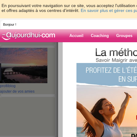
En poursuivant votre navigation sur ce site, vous acceptez l'utilisati
et offres adaptés à vos centres d'intérêt.
En savoir plus et gérer ces 
Bonjour !
Accueil
Coaching
Groupes
Accueil
>
espaces
>
mado_37000
> Avril 
stabilise!!!
Blog de mado_
aide blog
profil
blog
Avril ne te découvr
ajouter de vos amies
je stabilise!!!
publié le 07/04/2019 à 21:44