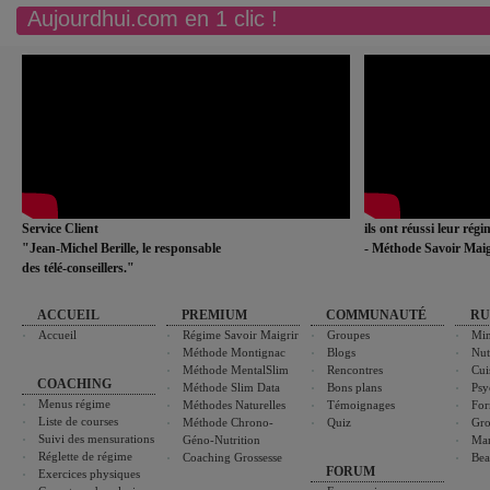
Aujourdhui.com en 1 clic !
Service Client
ils ont réussi leur rég
"Jean-Michel Berille, le responsable
- Méthode Savoir Maig
des télé-conseillers."
ACCUEIL
PREMIUM
COMMUNAUTÉ
RU
Accueil
Régime Savoir Maigrir
Groupes
Min
Méthode Montignac
Blogs
Nut
Méthode MentalSlim
Rencontres
Cui
COACHING
Méthode Slim Data
Bons plans
Psy
Menus régime
Méthodes Naturelles
Témoignages
For
Liste de courses
Méthode Chrono-
Quiz
Gro
Suivi des mensurations
Géno-Nutrition
Ma
Réglette de régime
Coaching Grossesse
Bea
FORUM
Exercices physiques