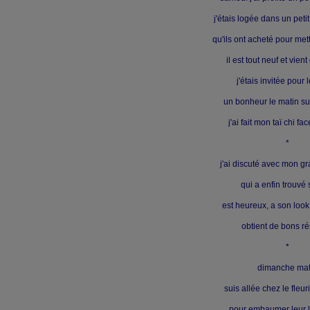
j'étais logée dans un pet
qu'ils ont acheté pour met
il est tout neuf et vient 
j'étais invitée pour l
un bonheur le matin su
j'ai fait mon taï chi fa
*
j'ai discuté avec mon 
qui a enfin trouvé 
est heureux, a son look 
obtient de bons ré
*
dimanche mat
suis allée chez le fleur
pour embaumer leur