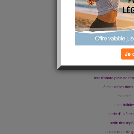
Bonjour Avri
Je 
je vous offre le plus bea
*
tout d'abord plein de bis
à mes amies dans 
maladie
luttes infinie
perte d'un être 
perte des repè
toutes sortes de g