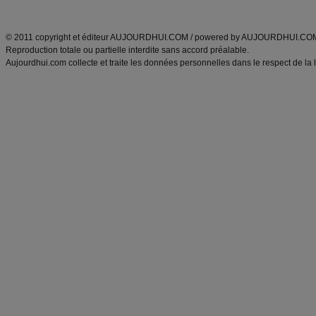
ANXA Partenaires
:
Recette
de cuisine |
Recette cuisine
|
© 2011 copyright et éditeur AUJOURDHUI.COM / powered by AUJOURDHUI.CO
Reproduction totale ou partielle interdite sans accord préalable.
Aujourdhui.com collecte et traite les données personnelles dans le respect de la 