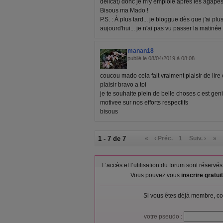
délicat) donc je m'y emploie après les agapes
Bisous ma Mado !
P.S. : À plus tard... je bloggue dès que j'ai p
aujourd'hui... je n'ai pas vu passer la matinée !
manan18
publié le 08/04/2019 à 08:08
coucou mado cela fait vraiment plaisir de lire
plaisir bravo a toi
je te souhaite plein de belle choses c est ge
motivee sur nos efforts respectifs
bisous
1 - 7 de 7
«
‹ Préc.
1
Suiv. ›
»
L’accès et l’utilisation du forum sont réser
Vous pouvez vous
inscrire gratu
Si vous êtes déjà membre, co
votre pseudo :