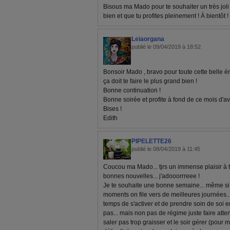
Bisous ma Mado pour te souhaiter un très joli
bien et que tu profites pleinement ! À bientôt !
Leiaorgana
publié le 09/04/2019 à 18:52
Bonsoir Mado , bravo pour toute cette belle éne
ça doit te faire le plus grand bien !
Bonne continuation !
Bonne soirée et profite à fond de ce mois d'avr
Bises !
Edith
PIPELETTE26
publié le 08/04/2019 à 11:45
Coucou ma Mado... tjrs un immense plaisir à te
bonnes nouvelles... j'adooorrreee !
Je te souhaite une bonne semaine... même si
moments on file vers de meilleures journées...
temps de s'activer et de prendre soin de soi en
pas... mais non pas de régime juste faire atte
saler pas trop graisser et le soir gérer (pour m