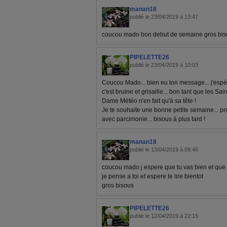
manan18
publié le 23/04/2019 à 13:47
coucou mado bon debut de semaine gros bis
PIPELETTE26
publié le 23/04/2019 à 10:03
Coucou Mado... bien eu ton message... j'espère
c'est bruine et grisaille... bon tant que les S
Dame Météo n'en fait qu'à sa tête !
Je te souhaite une bonne petite semaine... pren
avec parcimonie... bisous à plus tard !
manan18
publié le 13/04/2019 à 09:46
coucou mado j espere que tu vas bien et que
je pense a toi et espere te lire bientot
gros bisous
PIPELETTE26
publié le 12/04/2019 à 22:15