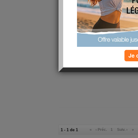
Bonjour a toutes
il va faire tres beau aujourd'hui, c'est appréciabl
week end tranquille, un peu de m"anage et linge
prévoir et faire un petit tour cet aprem
Je 
bisous a vous toutes
etbonne journée
1 - 1 de 1
«
‹ Préc.
1
Suiv. ›
»