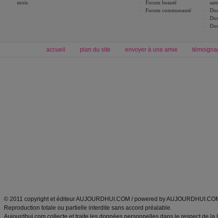
mois
Forum beauté
san
Forum communauté
Dos
Dos
Dos
accueil
plan du site
envoyer à une amie
témoigna
Forum minceur
Forum cuisine
Commencer un régime
boissons, vins et cocktails
Alimentation équilibrée et nutrition
astuces et bons plans
Minceur
Recette cuisine
exercices physiques
recette facile
produits minceur
Recette poulet
Tags
:
ventre plat
|
maigrir des fesses
|
abdominaux
|
régime américain
|
régime mayo
|
Découvrez aussi
:
exercices abdominaux
|
recette wok
|
ANXA Partenaires
:
Recette
de cuisine |
Recette cuisine
|
© 2011 copyright et éditeur AUJOURDHUI.COM / powered by AUJOURDHUI.CO
Reproduction totale ou partielle interdite sans accord préalable.
Aujourdhui.com collecte et traite les données personnelles dans le respect de la 