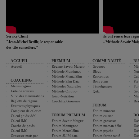
Service Client
ils ont réussi leur rég
"Jean-Michel Berille, le responsable
- Méthode Savoir Maig
des télé-conseillers."
ACCUEIL
PREMIUM
COMMUNAUTÉ
RU
Accueil
Régime Savoir Maigrir
Groupes
Min
Méthode Montignac
Blogs
Nut
Méthode MentalSlim
Rencontres
Cui
COACHING
Méthode Slim Data
Bons plans
Psy
Menus régime
Méthodes Naturelles
Témoignages
For
Liste de courses
Méthode Chrono-
Quiz
Gro
Suivi des mensurations
Géno-Nutrition
Ma
Réglette de régime
Coaching Grossesse
Bea
FORUM
Exercices physiques
Compteur de calories
Forum minceur
FORUM PREMIUM
DO
Calcul poids idéal
Forum cuisine
Calcul IMC
Forum Savoir Maigrir
Forum grossesse
Dos
Courbe de poids
Forum Montignac
Forum maman bébé
Dos
Calcul IMG
Forum MentalSlim
Forum psycho
Dos
Grossesse mois par
Forum SLIM data
Forum forme santé
Dos