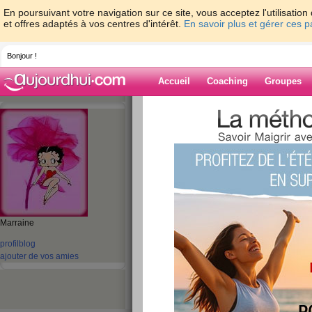
En poursuivant votre navigation sur ce site, vous acceptez l'utilisati
et offres adaptés à vos centres d'intérêt.
En savoir plus et gérer ces 
Bonjour !
Accueil
Coaching
Groupes
Accueil
>
espaces
>
madeleinette
> Grand
Blog de madelei
aide blog
Grand soleil
publié le 30/08/2008 à 10:18
Marraine
profil
blog
ajouter de vos amies