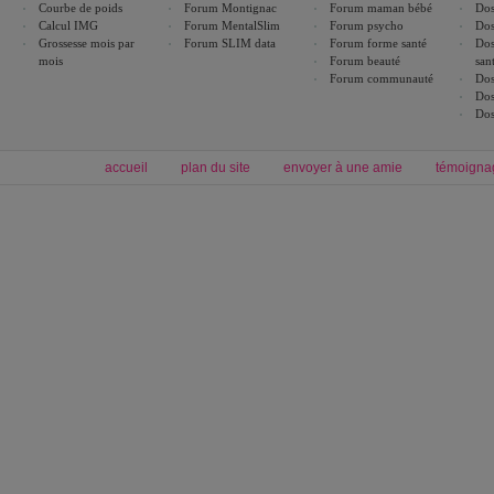
Courbe de poids
Forum Montignac
Forum maman bébé
Dos
Calcul IMG
Forum MentalSlim
Forum psycho
Dos
Grossesse mois par
Forum SLIM data
Forum forme santé
Dos
mois
Forum beauté
san
Forum communauté
Dos
Dos
Dos
accueil
plan du site
envoyer à une amie
témoigna
Forum minceur
Forum cuisine
Commencer un régime
boissons, vins et cocktails
Alimentation équilibrée et nutrition
astuces et bons plans
Minceur
Recette cuisine
exercices physiques
recette facile
produits minceur
Recette poulet
Tags
:
ventre plat
|
maigrir des fesses
|
abdominaux
|
régime américain
|
régime mayo
|
Découvrez aussi
:
exercices abdominaux
|
recette wok
|
ANXA Partenaires
:
Recette
de cuisine |
Recette cuisine
|