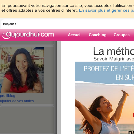
En poursuivant votre navigation sur ce site, vous acceptez l'utilisati
et offres adaptés à vos centres d'intérêt.
En savoir plus et gérer ces 
Bonjour !
Accueil
Coaching
Groupes
Accueil
>
espaces
>
lyndatan
> Qui a l'a
Blog de lyndata
aide blog
Qui a l'adresse du
publié le 02/12/2008 à 08:51
profil
blog
ajouter de vos amies