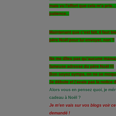
mais vu l'effort que cela m'a pris..
patience...
Maintenant que c'est fait, il faut b
père Noël pour lui envoyer, non ?
Ne me dîtes pas qu'aucune maman s
fameuse adresse du père Noël !!!
Bon soyez sympa, on ne se moque
Je débute et j'avais pas la notice du
Alors vous en pensez quoi, je mér
cadeau à Noël ?
Je m'en vais sur vos blogs voir c
demandé !