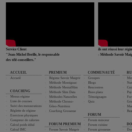
Service Client
ils ont réussi leur rég
"Jean-Michel Berille, le responsable
- Méthode Savoir Maig
des télé-conseillers."
ACCUEIL
PREMIUM
COMMUNAUTÉ
RU
Accueil
Régime Savoir Maigrir
Groupes
Min
Méthode Montignac
Blogs
Nut
Méthode MentalSlim
Rencontres
Cui
COACHING
Méthode Slim Data
Bons plans
Psy
Menus régime
Méthodes Naturelles
Témoignages
For
Liste de courses
Méthode Chrono-
Quiz
Gro
Suivi des mensurations
Géno-Nutrition
Ma
Réglette de régime
Coaching Grossesse
Bea
FORUM
Exercices physiques
Compteur de calories
Forum minceur
FORUM PREMIUM
DO
Calcul poids idéal
Forum cuisine
Calcul IMC
Forum Savoir Maigrir
Forum grossesse
Dos