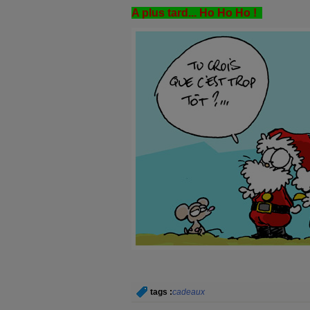
A plus tard... Ho Ho Ho !
tags :
cadeaux