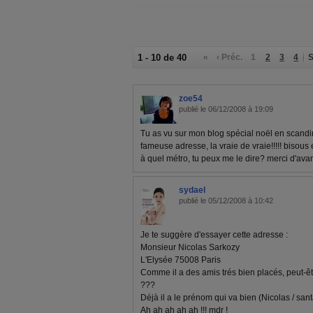
1 - 10 de 40
«
‹ Préc.
1
2
3
4
S
zoe54
publié le 06/12/2008 à 19:09
Tu as vu sur mon blog spécial noël en scandinav
fameuse adresse, la vraie de vraie!!!!! bisous e
à quel métro, tu peux me le dire? merci d'ava
sydael
publié le 05/12/2008 à 10:42
Je te suggère d'essayer cette adresse :
Monsieur Nicolas Sarkozy
L'Elysée 75008 Paris
Comme il a des amis trés bien placés, peut-être
???
Déjà il a le prénom qui va bien (Nicolas / san
Ah ah ah ah ah !!! mdr !