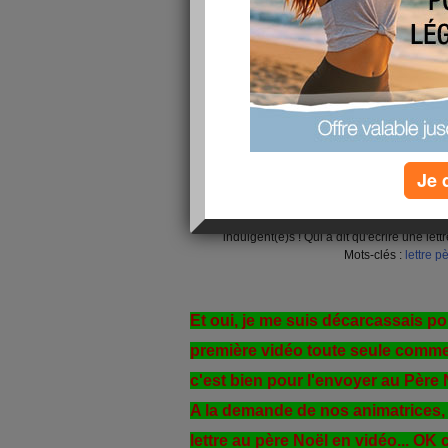
Je 
Ma lettre au petit Papa Noël
A la demande de Poupette30 et Valmac769,
au père Noël en vidéo... voilà mon prem
indulgent(e)s ! Qui a dit qu'écrire une lettr
Mots-clés :
lettre
pè
Et oui, je me suis décarcassais po
première vidéo toute seule comme
c'est bien pour l'envoyer au Père 
A la demande de nos animatrices, il 
lettre au père Noël en vidéo... OK c