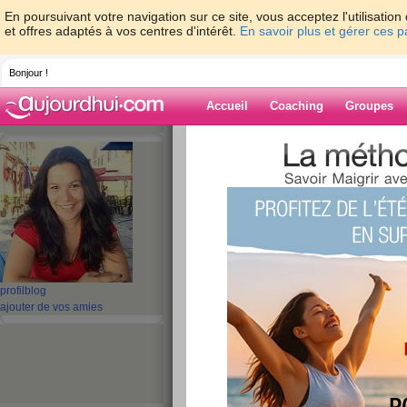
En poursuivant votre navigation sur ce site, vous acceptez l'utilisati
et offres adaptés à vos centres d'intérêt.
En savoir plus et gérer ces 
Bonjour !
Accueil
Coaching
Groupes
Accueil
>
espaces
>
lyndatan
> Jeu cuisin
Blog de lyndata
aide blog
Jeu cuisine : devin
publié le 02/08/2008 à 23:24
profil
blog
ajouter de vos amies