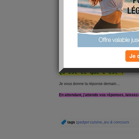
Petit jeu pour celles et ceux qui n'ont pas 
Je 
vacances, en plein week-end de chassés-cro
de vacanciers
Qu'est-ce que c'est ?
Je vous donne la réponse demain....
En attendant, j'attends vos réponses, laissez-
tags :
gadget cuisine
,
jeu & concours