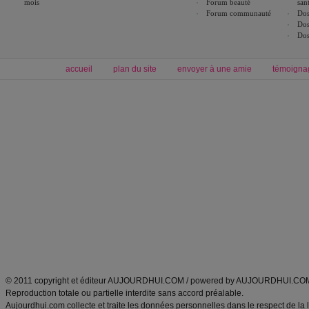
mois
Forum beauté
san
Forum communauté
Dos
Dos
Dos
accueil
plan du site
envoyer à une amie
témoigna
Forum minceur
Forum cuisine
Commencer un régime
boissons, vins et cocktails
Alimentation équilibrée et nutrition
astuces et bons plans
Minceur
Recette cuisine
exercices physiques
recette facile
produits minceur
Recette poulet
Tags
:
ventre plat
|
maigrir des fesses
|
abdominaux
|
régime américain
|
régime mayo
|
Découvrez aussi
:
exercices abdominaux
|
recette wok
|
ANXA Partenaires
:
Recette
de cuisine |
Recette cuisine
|
© 2011 copyright et éditeur AUJOURDHUI.COM / powered by AUJOURDHUI.CO
Reproduction totale ou partielle interdite sans accord préalable.
Aujourdhui.com collecte et traite les données personnelles dans le respect de la 