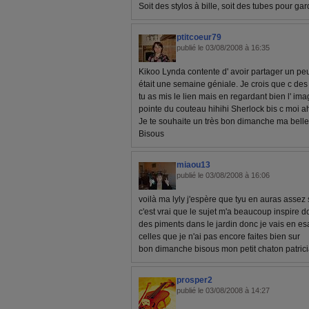
Soit des stylos à bille, soit des tubes pour gar
ptitcoeur79
publié le 03/08/2008 à 16:35
Kikoo Lynda contente d' avoir partager un pe
était une semaine géniale. Je crois que c de
tu as mis le lien mais en regardant bien l' im
pointe du couteau hihihi Sherlock bis c moi 
Je te souhaite un très bon dimanche ma belle
Bisous
miaou13
publié le 03/08/2008 à 16:06
voilà ma lyly j'espère que tyu en auras assez
c'est vrai que le sujet m'a beaucoup inspire do
des piments dans le jardin donc je vais en e
celles que je n'ai pas encore faites bien sur
bon dimanche bisous mon petit chaton patric
prosper2
publié le 03/08/2008 à 14:27