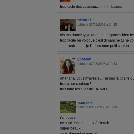
trop facle des couteaux....hihihi bisous
miaou13
publié le 03/08/2008 à 14:25
dis ma douce lylyu quand tu regardes bien les 
trop facile on voit que c'est dimanche tu ne vo
..........mdr .......... je t'adore mon petit chaton
lyndatan
publié le 03/08/2008 à 10:33
ahahaha, vous m'avez eu, j'ai pas fait gaffe qu'il
trouvé ce couteau !
très forte les filles !!!!! BRAVO !!!
mamykiki
publié le 03/08/2008 à 10:00
j'ai trouvé
ce sont des couteaux à steack
super beaux
amicalement mamykiki