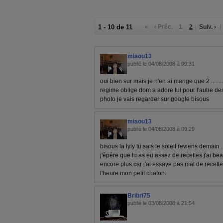
1 - 10 de 11
«
‹ Préc.
1
2
Suiv. ›
miaou13
publié le 04/08/2008 à 09:31
oui bien sur mais je n'en ai mange que 2 ........
regime oblige dom a adore lui pour l'autre des
photo je vais regarder sur google bisous
miaou13
publié le 04/08/2008 à 09:29
bisous la lyly tu sais le soleil reviens demain .
j'èpère que tu as eu assez de recettes j'ai 
encore plus car j'ai essaye pas mal de recette .l
l'heure mon petit chaton.
Bribri75
publié le 03/08/2008 à 21:54