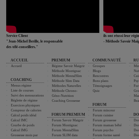
Service Client
ils ont réussi leur rég
"Jean-Michel Berille, le responsable
- Méthode Savoir Maig
des télé-conseillers."
ACCUEIL
PREMIUM
COMMUNAUTÉ
RU
Accueil
Régime Savoir Maigrir
Groupes
Min
Méthode Montignac
Blogs
Nut
Méthode MentalSlim
Rencontres
Cui
COACHING
Méthode Slim Data
Bons plans
Psy
Menus régime
Méthodes Naturelles
Témoignages
For
Liste de courses
Méthode Chrono-
Quiz
Gro
Suivi des mensurations
Géno-Nutrition
Ma
Réglette de régime
Coaching Grossesse
Bea
FORUM
Exercices physiques
Compteur de calories
Forum minceur
FORUM PREMIUM
DO
Calcul poids idéal
Forum cuisine
Calcul IMC
Forum Savoir Maigrir
Forum grossesse
Dos
Courbe de poids
Forum Montignac
Forum maman bébé
Dos
Calcul IMG
Forum MentalSlim
Forum psycho
Dos
Grossesse mois par
Forum SLIM data
Forum forme santé
Dos