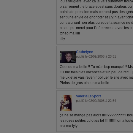
louis faugière. avec ça je vais surement trouve
bizarrement , le bracelet est sans douleur. ou
points de pression mais ce n'est pas desagréab
sent une envie de grignoter et 1/2 h avant cha
contraignant non plus puisque la seance ne d
bisou. ps: merci pour l'idée recette avec les c
tchao ma lilli
lilly
Cathelyne
publié le 02/09/2008 à 23:51
Coucou ma belle !! Tu m'as bcp manqué !! Ms j
!! Il me fallait les vacances et un peu de recu
meiux et je vais revenir polluer le site avec 
Pleins de gros bisous ma belle.
ValerieLeSport
publié le 02/09/2008 à 22:54
ça ne se mange pas alors !!!!!!????????? 
les roses petites culottes lol !!!!!!!!!!!!! on a 
bsx ma lyly