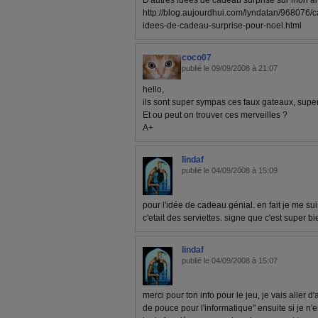
D'autres idées de cadeau surprise sur mon art
http://blog.aujourdhui.com/lyndatan/968076/
idees-de-cadeau-surprise-pour-noel.html
coco07
publié le 09/09/2008 à 21:07
hello,
ils sont super sympas ces faux gateaux, super 
Et ou peut on trouver ces merveilles ?
A+
lindaf
publié le 04/09/2008 à 15:09
pour l'idée de cadeau génial. en fait je me suis
c'etait des serviettes. signe que c'est super bie
lindaf
publié le 04/09/2008 à 15:07
merci pour ton info pour le jeu, je vais aller 
de pouce pour l'informatique" ensuite si je n'e