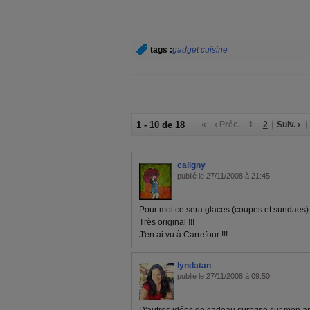
tags :
gadget cuisine
1 - 10 de 18
«
‹ Préc.
1
2
Suiv. ›
caligny
publié le 27/11/2008 à 21:45
Pour moi ce sera glaces (coupes et sundaes) !
Très original !!!
J'en ai vu à Carrefour !!!
lyndatan
publié le 27/11/2008 à 09:50