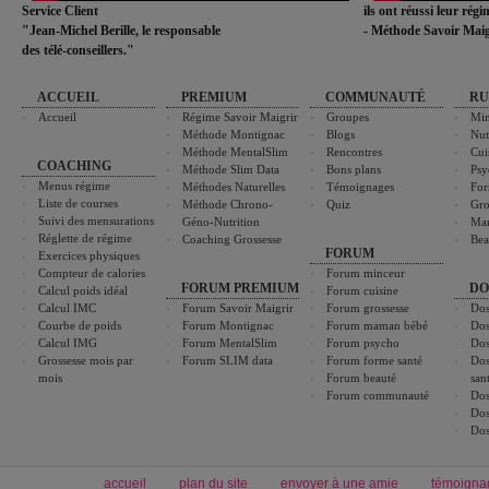
Service Client
ils ont réussi leur rég
"Jean-Michel Berille, le responsable
- Méthode Savoir Maig
des télé-conseillers."
ACCUEIL
PREMIUM
COMMUNAUTÉ
RU
Accueil
Régime Savoir Maigrir
Groupes
Min
Méthode Montignac
Blogs
Nut
Méthode MentalSlim
Rencontres
Cui
COACHING
Méthode Slim Data
Bons plans
Psy
Menus régime
Méthodes Naturelles
Témoignages
For
Liste de courses
Méthode Chrono-
Quiz
Gro
Suivi des mensurations
Géno-Nutrition
Ma
Réglette de régime
Coaching Grossesse
Bea
FORUM
Exercices physiques
Compteur de calories
Forum minceur
FORUM PREMIUM
DO
Calcul poids idéal
Forum cuisine
Calcul IMC
Forum Savoir Maigrir
Forum grossesse
Dos
Courbe de poids
Forum Montignac
Forum maman bébé
Dos
Calcul IMG
Forum MentalSlim
Forum psycho
Dos
Grossesse mois par
Forum SLIM data
Forum forme santé
Dos
mois
Forum beauté
san
Forum communauté
Dos
Dos
Dos
accueil
plan du site
envoyer à une amie
témoigna