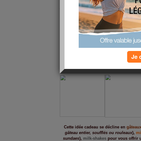
Anniversaire, fête, évènement particulier, l
l'année et vous
ne voulez plus offrir de cadeaux standards 
ou une cravate pour monsieur.
Une seule idée en tête : trouver l
Le Patissier
, société implantée aux Etats Un
très original de
cadeau surprise
:
des petites
Je 
gourmandises
... Jusque là, rien de nouvea
serviettes de toilette
!
Cette idée cadeau se décline en
gâteau
gâteau entier, soufflés ou rouleaux
),
mi
sundaes
),
milk-shakes
pour vous offrir