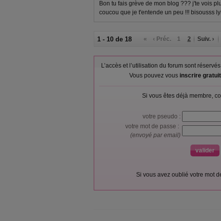
Bon tu fais grève de mon blog ??? j'te vois plus
coucou que je t'entende un peu !!! bisousss ly
1 - 10 de 18
«
‹ Préc.
1
2
Suiv. ›
L’accès et l’utilisation du forum sont réser
Vous pouvez vous
inscrire gratu
Si vous êtes déjà membre, co
votre pseudo :
votre mot de passe :
(envoyé par email)
Si vous avez oublié votre mot 