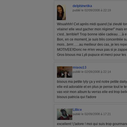
delphinetika
publié le 02/09/2008 à 22:19
Wouahhh! Cet après midi quand j'ai zieuté ton 
vilaine! elle veut gacher mon régime!" mais e
c'est...terrible!! Trop bonne idée cadeau.....à 
Bon, en ce moment, je suis très concentrée su
mois...brrrr.......au meilleur des cas, je les rep
MOTIVEE!!Donc ne m'en veux pas si je zappe c
Gros bisous ma Lyli pupuce et merci pour tes
miaou13
publié le 02/09/2008 à 22:14
bisous ma petite lyly ça y est notre petite dai
elle est adorable et en plus je pense tout le 
vas voir mon album tu verras elle est trop bell
bisous patricia qui t'adore
Lillice
publié le 02/09/2008 à 17:21
excellent ! j'adore ! moi qui suis trop gourmand