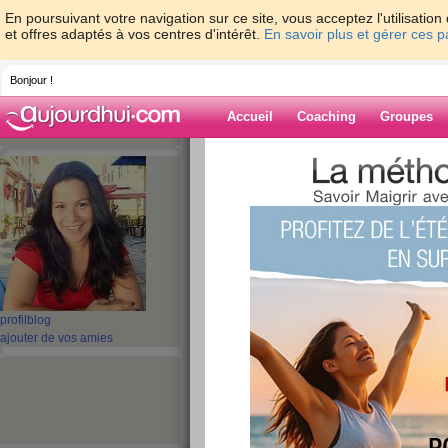
En poursuivant votre navigation sur ce site, vous acceptez l'utilisati
et offres adaptés à vos centres d'intérêt.
En savoir plus et gérer ces 
Bonjour !
Accueil
Coaching
Groupes
Accueil
>
espaces
>
lyndatan
> Cadeau su
surprise originale
Blog de lyndata
aide blog
Cadeau surprise : 
profil
blog
de cadeau surprise
ajouter de vos amies
publié le 02/09/2008 à 08:10