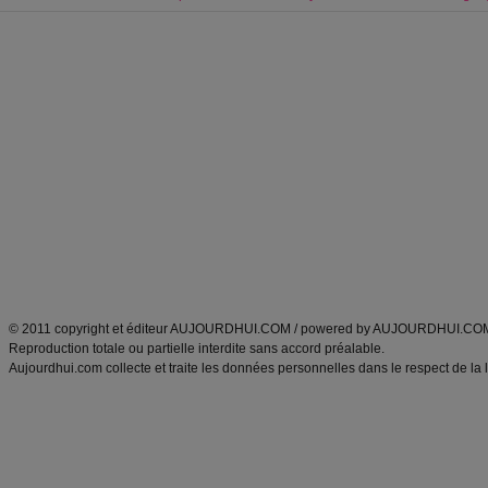
Forum minceur
Forum cuisine
Commencer un régime
boissons, vins et cocktails
Alimentation équilibrée et nutrition
astuces et bons plans
Minceur
Recette cuisine
exercices physiques
recette facile
produits minceur
Recette poulet
Tags
:
ventre plat
|
maigrir des fesses
|
abdominaux
|
régime américain
|
régime mayo
|
Découvrez aussi
:
exercices abdominaux
|
recette wok
|
ANXA Partenaires
:
Recette
de cuisine |
Recette cuisine
|
© 2011 copyright et éditeur AUJOURDHUI.COM / powered by AUJOURDHUI.CO
Reproduction totale ou partielle interdite sans accord préalable.
Aujourdhui.com collecte et traite les données personnelles dans le respect de la 