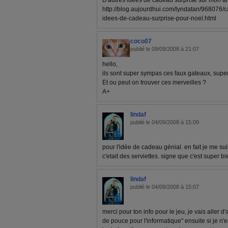
D'autres idées de cadeau surprise sur mon art
http://blog.aujourdhui.com/lyndatan/968076/
idees-de-cadeau-surprise-pour-noel.html
coco07
publié le 09/09/2008 à 21:07
hello,
ils sont super sympas ces faux gateaux, super 
Et ou peut on trouver ces merveilles ?
A+
lindaf
publié le 04/09/2008 à 15:09
pour l'idée de cadeau génial. en fait je me suis
c'etait des serviettes. signe que c'est super bie
lindaf
publié le 04/09/2008 à 15:07
merci pour ton info pour le jeu, je vais aller 
de pouce pour l'informatique" ensuite si je n'e