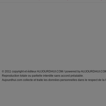
Forum minceur
Forum cuisine
Commencer un régime
boissons, vins et cocktails
Alimentation équilibrée et nutrition
astuces et bons plans
Minceur
Recette cuisine
exercices physiques
recette facile
produits minceur
Recette poulet
Tags
:
ventre plat
|
maigrir des fesses
|
abdominaux
|
régime américain
|
régime mayo
|
Découvrez aussi
:
exercices abdominaux
|
recette wok
|
ANXA Partenaires
:
Recette
de cuisine |
Recette cuisine
|
© 2011 copyright et éditeur AUJOURDHUI.COM / powered by AUJOURDHUI.CO
Reproduction totale ou partielle interdite sans accord préalable.
Aujourdhui.com collecte et traite les données personnelles dans le respect de la 