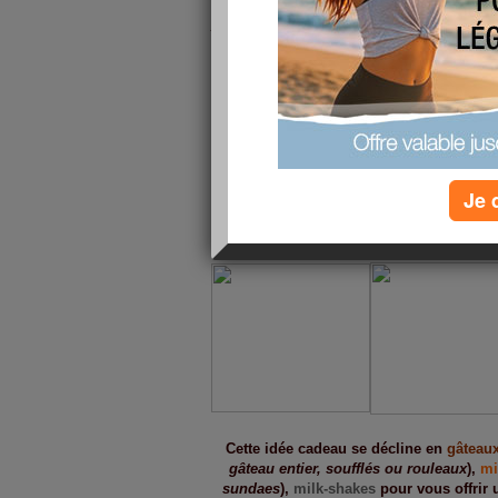
Anniversaire, fête, évènement particulier, l
l'année et vous
ne voulez plus offrir de cadeaux standards 
ou une cravate pour monsieur.
Une seule idée en tête : trouver l
Le Patissier
, société implantée aux Etats Un
très original de
cadeau surprise
:
des petites
Je 
gourmandises
... Jusque là, rien de nouvea
serviettes de toilette
!
Cette idée cadeau se décline en
gâteau
gâteau entier, soufflés ou rouleaux
),
mi
sundaes
),
milk-shakes
pour vous offrir