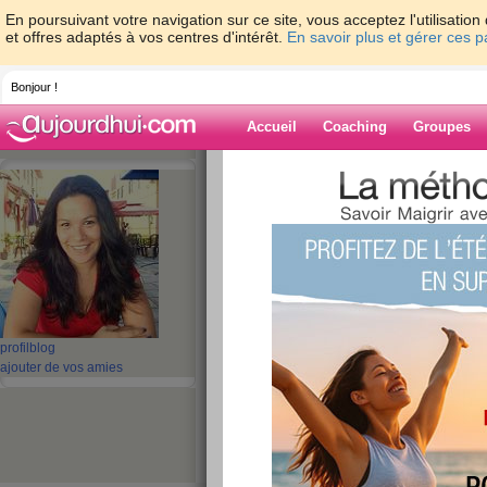
En poursuivant votre navigation sur ce site, vous acceptez l'utilisati
et offres adaptés à vos centres d'intérêt.
En savoir plus et gérer ces 
Bonjour !
Accueil
Coaching
Groupes
Accueil
>
espaces
>
lyndatan
> Cadeau su
surprise originale
Blog de lyndata
aide blog
Cadeau surprise : 
profil
blog
de cadeau surprise
ajouter de vos amies
publié le 02/09/2008 à 08:10