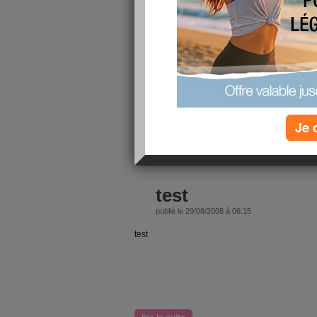
10/10
j'ai fait
Le Quizz I
Contrex
Je 
lire la suite
test
publié le 29/08/2008 à 06:15
test