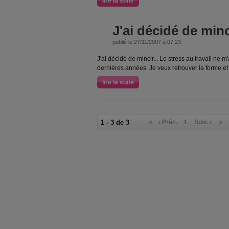
lire la suite
J'ai décidé de minc
publié le 27/11/2007 à 07:23
J'ai décidé de mincir... Le stress au travail ne 
dernières années. Je veux retrouver la forme et 
lire la suite
1 - 3 de 3
«
‹ Préc.
1
Suiv. ›
»