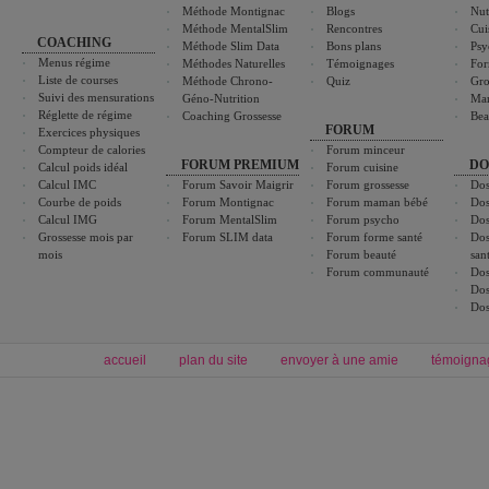
Méthode Montignac
Blogs
Nut
Méthode MentalSlim
Rencontres
Cui
COACHING
Méthode Slim Data
Bons plans
Psy
Menus régime
Méthodes Naturelles
Témoignages
For
Liste de courses
Méthode Chrono-
Quiz
Gro
Suivi des mensurations
Géno-Nutrition
Ma
Réglette de régime
Coaching Grossesse
Bea
FORUM
Exercices physiques
Compteur de calories
Forum minceur
FORUM PREMIUM
DO
Calcul poids idéal
Forum cuisine
Calcul IMC
Forum Savoir Maigrir
Forum grossesse
Dos
Courbe de poids
Forum Montignac
Forum maman bébé
Dos
Calcul IMG
Forum MentalSlim
Forum psycho
Dos
Grossesse mois par
Forum SLIM data
Forum forme santé
Dos
mois
Forum beauté
san
Forum communauté
Dos
Dos
Dos
accueil
plan du site
envoyer à une amie
témoigna
Forum minceur
Forum cuisine
Commencer un régime
boissons, vins et cocktails
Alimentation équilibrée et nutrition
astuces et bons plans