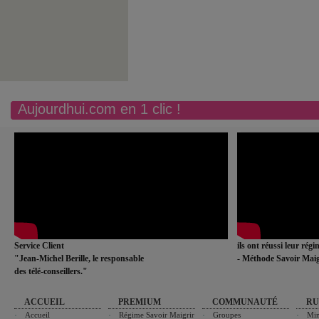
Aujourdhui.com en 1 clic !
Service Client
ils ont réussi leur rég
"Jean-Michel Berille, le responsable
- Méthode Savoir Maig
des télé-conseillers."
ACCUEIL
PREMIUM
COMMUNAUTÉ
RU
Accueil
Régime Savoir Maigrir
Groupes
Min