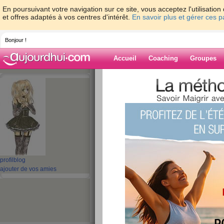
En poursuivant votre navigation sur ce site, vous acceptez l'utilisati
et offres adaptés à vos centres d'intérêt.
En savoir plus et gérer ces 
Bonjour !
Accueil
Coaching
Groupes
Accueil
>
espaces
>
lyly77500
Blog de lyly775
aide blog
1 - 3 de 3
«
‹ Préc.
1
Suiv. ›
»
profil
blog
ajouter de vos amies
Quizz: Le Quizz In
publié le 24/06/2009 à 09:12