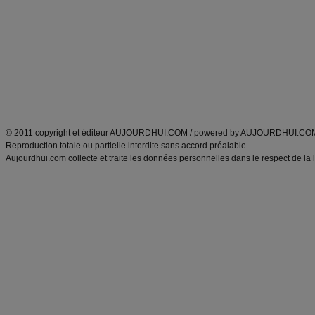
Minceur
Recette cuisine
exercices physiques
recette facile
produits minceur
Recette poulet
Tags
:
ventre plat
|
maigrir des fesses
|
abdominaux
|
régime américain
|
régime mayo
|
Découvrez aussi
:
exercices abdominaux
|
recette wok
|
ANXA Partenaires
:
Recette
de cuisine |
Recette cuisine
|
© 2011 copyright et éditeur AUJOURDHUI.COM / powered by AUJOURDHUI.CO
Reproduction totale ou partielle interdite sans accord préalable.
Aujourdhui.com collecte et traite les données personnelles dans le respect de la 