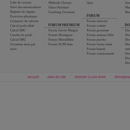
Liste de courses
Méthode Chrono-
Quiz
Gro
Suivi des mensurations
Géno-Nutrition
Ma
Réglette de régime
Coaching Grossesse
Bea
FORUM
Exercices physiques
Compteur de calories
Forum minceur
FORUM PREMIUM
DO
Calcul poids idéal
Forum cuisine
Calcul IMC
Forum Savoir Maigrir
Forum grossesse
Dos
Courbe de poids
Forum Montignac
Forum maman bébé
Dos
Calcul IMG
Forum MentalSlim
Forum psycho
Dos
Grossesse mois par
Forum SLIM data
Forum forme santé
Dos
mois
Forum beauté
san
Forum communauté
Dos
Dos
Dos
accueil
plan du site
envoyer à une amie
témoigna
Forum minceur
Forum cuisine
Commencer un régime
boissons, vins et cocktails
Alimentation équilibrée et nutrition
astuces et bons plans
Minceur
Recette cuisine
exercices physiques
recette facile
produits minceur
Recette poulet