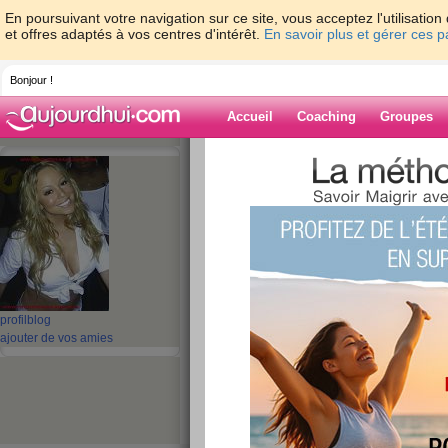
En poursuivant votre navigation sur ce site, vous acceptez l'utilisati
et offres adaptés à vos centres d'intérêt.
En savoir plus et gérer ces 
Bonjour !
Accueil
Coaching
Groupes
Accueil
>
espaces
>
lydiediamant
> Bonsoir
Blog de lydiedi
aide blog
Bonsoir les filles !!
publié le 11/10/2008 à 22:09
profil
blog
ajouter de vos amies