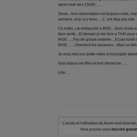
apres midi vers 15h00.......
Sinon, mon alimentation est toujours nulle, mais
semaine, et je m y tiens......C est déja pas mal....
Ce matin, j ai embauché a 8h00....Donc levée 
faire sentir....Et demain je me lève a 7h45 pou
9h00.......Pas de grasse matinée....Et pas lund
8h00.........Vivement les vacances....Mais va falloi
Je vous met une petite vidéo d incoryable talent 
Gros bisous les filles et bon dimanche......
Lilie.....
L’accès et l’utilisation du forum sont réser
Vous pouvez vous
inscrire gratu