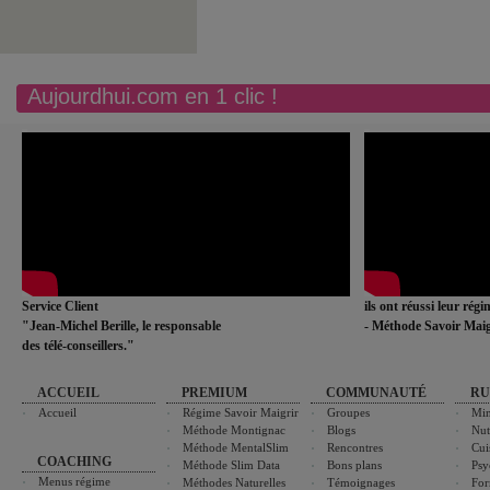
Aujourdhui.com en 1 clic !
Service Client
ils ont réussi leur rég
"Jean-Michel Berille, le responsable
- Méthode Savoir Maig
des télé-conseillers."
ACCUEIL
PREMIUM
COMMUNAUTÉ
RU
Accueil
Régime Savoir Maigrir
Groupes
Min
Méthode Montignac
Blogs
Nut
Méthode MentalSlim
Rencontres
Cui
COACHING
Méthode Slim Data
Bons plans
Psy
Menus régime
Méthodes Naturelles
Témoignages
For