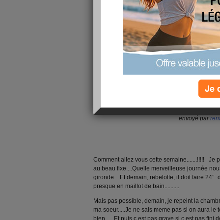
Je 
SW_TROCARAP
envoyé par
ren
Comment allez vous cette semaine.......!!!!! Je 
au beau fixe....Quelle merveilleuse journée no
gironde....Et demain, rebelotte, il doit faire 24° d
presque en maillot de bain..........
Mais pas possible, demain, je repeint la chambr
ma soeur.....Je ne sais meme pas si on aura le t
bien......Et puis c est pas grave si c est pas fini