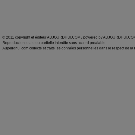
Tags
:
ventre plat
|
maigrir des fesses
|
abdominaux
|
régime américain
|
régime mayo
|
Découvrez aussi
:
exercices abdominaux
|
recette wok
|
ANXA Partenaires
:
Recette
de cuisine |
Recette cuisine
|
© 2011 copyright et éditeur AUJOURDHUI.COM / powered by AUJOURDHUI.CO
Reproduction totale ou partielle interdite sans accord préalable.
Aujourdhui.com collecte et traite les données personnelles dans le respect de la 