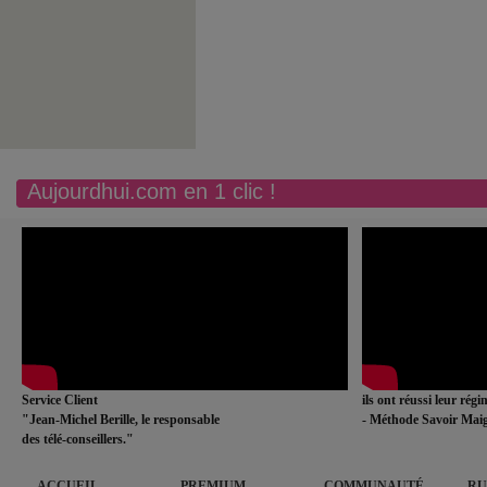
Aujourdhui.com en 1 clic !
Service Client
ils ont réussi leur rég
"Jean-Michel Berille, le responsable
- Méthode Savoir Maig
des télé-conseillers."
ACCUEIL
PREMIUM
COMMUNAUTÉ
RU