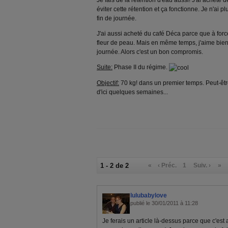
Je fais de la rétention d'eau aussi! J'ai acheté
éviter cette rétention et ça fonctionne. Je n'ai p
fin de journée.
J'ai aussi acheté du café Déca parce que à force 
fleur de peau. Mais en même temps, j'aime bien 
journée. Alors c'est un bon compromis.
Suite:
Phase II du régime.
Objectif:
70 kg! dans un premier temps. Peut-être
d'ici quelques semaines...
1 - 2 de 2
«
‹ Préc.
1
Suiv. ›
»
lulubabylove
publié le 30/01/2011 à 11:28
Je ferais un article là-dessus parce que c'es