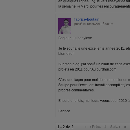
en quelques lignes... :-) Je vais essayer de f
la semaine :-) Merci pour tes encouragements
fabrice-boutain
publié le 18/01/2011 à 08:06
Bonjour lulubabylove
Je te souhaite une excellente année 2011, pl
bien-être !
Sur mon blog, j’ai posté un bilan de cette ex
projets en 2011 pour Aujourdhui.com
C’est une façon pour moi de te remercier en
équipe pour l’excellent travail accompli et j’e
propres commentaires.
Encore une fois, meilleurs voeux pour 2010 à to
Fabrice
1 - 2 de 2
«
‹ Préc.
1
Suiv. ›
»