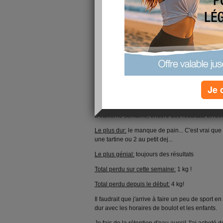
Humeur du jour:
dans le brouillard...
Je 
Deuxième semaine, encore des résultats et réi
Le plus dur:
le manque de pain... C'est vrai que
une tartine ou 2 au petit dej...
Le plus génial:
toujours des résultats
Total perdu sur cette semaine:
1 kg !
Total perdu depuis le début:
4 kg!
Il faudrait que j'arrive à faire un peu de sport 
dur avec les horaires de boulot et les enfants.