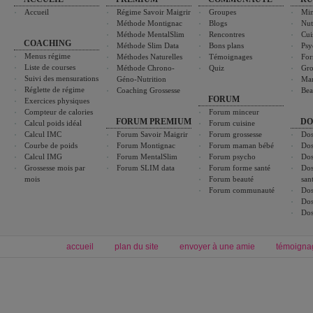
Accueil
Régime Savoir Maigrir
Groupes
Min
Méthode Montignac
Blogs
Nut
Méthode MentalSlim
Rencontres
Cui
COACHING
Méthode Slim Data
Bons plans
Psy
Menus régime
Méthodes Naturelles
Témoignages
For
Liste de courses
Méthode Chrono-
Quiz
Gro
Suivi des mensurations
Géno-Nutrition
Ma
Réglette de régime
Coaching Grossesse
Bea
FORUM
Exercices physiques
Compteur de calories
Forum minceur
FORUM PREMIUM
DO
Calcul poids idéal
Forum cuisine
Calcul IMC
Forum Savoir Maigrir
Forum grossesse
Dos
Courbe de poids
Forum Montignac
Forum maman bébé
Dos
Calcul IMG
Forum MentalSlim
Forum psycho
Dos
Grossesse mois par
Forum SLIM data
Forum forme santé
Dos
mois
Forum beauté
san
Forum communauté
Dos
Dos
Dos
accueil
plan du site
envoyer à une amie
témoigna
Forum minceur
Forum cuisine
Commencer un régime
boissons, vins et cocktails
Alimentation équilibrée et nutrition
astuces et bons plans