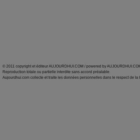
Minceur
Recette cuisine
exercices physiques
recette facile
produits minceur
Recette poulet
Tags
:
ventre plat
|
maigrir des fesses
|
abdominaux
|
régime américain
|
régime mayo
|
Découvrez aussi
:
exercices abdominaux
|
recette wok
|
ANXA Partenaires
:
Recette
de cuisine |
Recette cuisine
|
© 2011 copyright et éditeur AUJOURDHUI.COM / powered by AUJOURDHUI.CO
Reproduction totale ou partielle interdite sans accord préalable.
Aujourdhui.com collecte et traite les données personnelles dans le respect de la 