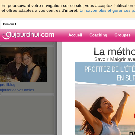
En poursuivant votre navigation sur ce site, vous acceptez l'utilisati
et offres adaptés à vos centres d'intérêt.
En savoir plus et gérer ces 
Bonjour !
Accueil
Coaching
Groupes
Accueil
>
espaces
>
lulubabylove
> Résul
Blog de lulubab
aide blog
Résultats 2eme s
profil
blog
ajouter de vos amies
publié le 16/01/2011 à 12:41