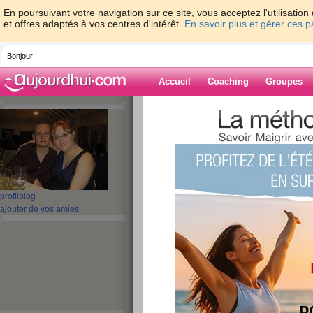
En poursuivant votre navigation sur ce site, vous acceptez l'utilisati
et offres adaptés à vos centres d'intérêt.
En savoir plus et gérer ces 
Bonjour !
Accueil
Coaching
Groupes
Accueil
>
espaces
>
lulubabylove
> Semai
Blog de lulubab
aide blog
Semaine 3 jeudi!
profil
blog
ajouter de vos amies
publié le 15/10/2009 à 20:25