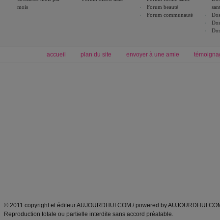
mois
Forum beauté
san
Forum communauté
Dos
Dos
Dos
accueil
plan du site
envoyer à une amie
témoigna
Forum minceur
Forum cuisine
Commencer un régime
boissons, vins et cocktails
Alimentation équilibrée et nutrition
astuces et bons plans
Minceur
Recette cuisine
exercices physiques
recette facile
produits minceur
Recette poulet
Tags
:
ventre plat
|
maigrir des fesses
|
abdominaux
|
régime américain
|
régime mayo
|
Découvrez aussi
:
exercices abdominaux
|
recette wok
|
ANXA Partenaires
:
Recette
de cuisine |
Recette cuisine
|
© 2011 copyright et éditeur AUJOURDHUI.COM / powered by AUJOURDHUI.CO
Reproduction totale ou partielle interdite sans accord préalable.