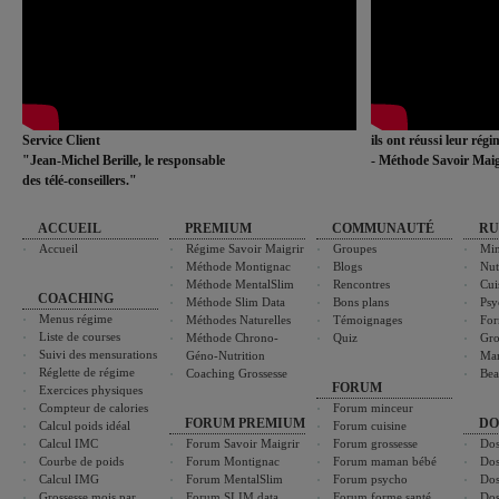
Service Client
ils ont réussi leur rég
"Jean-Michel Berille, le responsable
- Méthode Savoir Maig
des télé-conseillers."
ACCUEIL
PREMIUM
COMMUNAUTÉ
RU
Accueil
Régime Savoir Maigrir
Groupes
Min
Méthode Montignac
Blogs
Nut
Méthode MentalSlim
Rencontres
Cui
COACHING
Méthode Slim Data
Bons plans
Psy
Menus régime
Méthodes Naturelles
Témoignages
For
Liste de courses
Méthode Chrono-
Quiz
Gro
Suivi des mensurations
Géno-Nutrition
Ma
Réglette de régime
Coaching Grossesse
Bea
FORUM
Exercices physiques
Compteur de calories
Forum minceur
FORUM PREMIUM
DO
Calcul poids idéal
Forum cuisine
Calcul IMC
Forum Savoir Maigrir
Forum grossesse
Dos
Courbe de poids
Forum Montignac
Forum maman bébé
Dos
Calcul IMG
Forum MentalSlim
Forum psycho
Dos
Grossesse mois par
Forum SLIM data
Forum forme santé
Dos