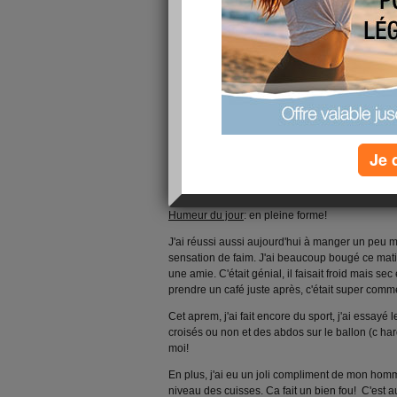
Je 
Salut à toutes!
Humeur du jour
: en pleine forme!
J'ai réussi aussi aujourd'hui à manger un peu
sensation de faim. J'ai beaucoup bougé ce mati
une amie. C'était génial, il faisait froid mais sec
prendre un café juste après, c'était super comm
Cet aprem, j'ai fait encore du sport, j'ai essayé l
croisés ou non et des abdos sur le ballon (c hard
moi!
En plus, j'ai eu un joli compliment de mon hom
niveau des cuisses. Ca fait un bien fou!
C'est a