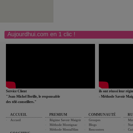
Aujourdhui.com en 1 clic !
Service Client
ils ont réussi leur rég
"Jean-Michel Berille, le responsable
- Méthode Savoir Maig
des télé-conseillers."
ACCUEIL
PREMIUM
COMMUNAUTÉ
RU
Accueil
Régime Savoir Maigrir
Groupes
Min
Méthode Montignac
Blogs
Nut
Méthode MentalSlim
Rencontres
Cui