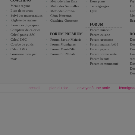
COACHING
Méthode Slim Data
Bons plans
Psy
Menus régime
Méthodes Naturelles
Témoignages
For
Liste de courses
Méthode Chrono-
Quiz
Gro
Suivi des mensurations
Géno-Nutrition
Ma
Réglette de régime
Coaching Grossesse
Bea
FORUM
Exercices physiques
Compteur de calories
Forum minceur
FORUM PREMIUM
DO
Calcul poids idéal
Forum cuisine
Calcul IMC
Forum Savoir Maigrir
Forum grossesse
Dos
Courbe de poids
Forum Montignac
Forum maman bébé
Dos
Calcul IMG
Forum MentalSlim
Forum psycho
Dos
Grossesse mois par
Forum SLIM data
Forum forme santé
Dos
mois
Forum beauté
san
Forum communauté
Dos
Dos
Dos
accueil
plan du site
envoyer à une amie
témoigna
Forum minceur
Forum cuisine
Commencer un régime
boissons, vins et cocktails
Alimentation équilibrée et nutrition
astuces et bons plans
Minceur
Recette cuisine
exercices physiques
recette facile