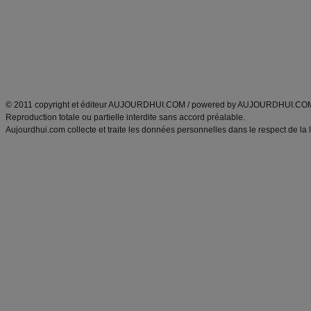
produits minceur
Recette poulet
Tags
:
ventre plat
|
maigrir des fesses
|
abdominaux
|
régime américain
|
régime mayo
|
Découvrez aussi
:
exercices abdominaux
|
recette wok
|
ANXA Partenaires
:
Recette
de cuisine |
Recette cuisine
|
© 2011 copyright et éditeur AUJOURDHUI.COM / powered by AUJOURDHUI.CO
Reproduction totale ou partielle interdite sans accord préalable.
Aujourdhui.com collecte et traite les données personnelles dans le respect de la 