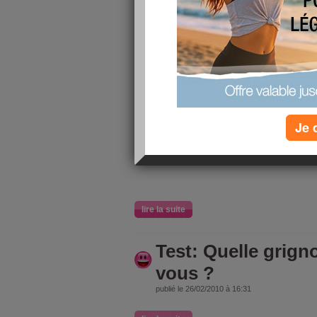
lire la suite
ENCORE DU POID
publié le 27/02/2010 à 09:48
HE BEN PAS BIEN JE MANGE N IMPORTE QUO
AI TOUJOUR DES PROBLEME HORMONAL E
ANORMAL MAIS MOI JE FATIGUE ET J AI MA
TROP SOUVENT REGLER ET CETTE DEPRIME
Je 
LIEE A LA DEPRIME OI JE PENSE QUE C ES
DOULEUR ET J AI MAL DE REGARDER MON
EST PAS LA GRANDE FORME DU TOUT
lire la suite
Test: Quelle grign
vous ?
publié le 26/02/2010 à 16:31