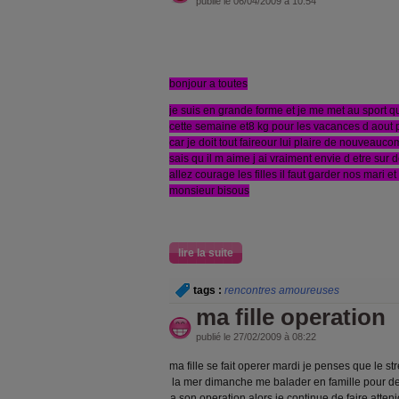
publié le 06/04/2009 à 10:54
bonjour a toutes
je suis en grande forme et je me met au sport q
cette semaine et8 kg pour les vacances d aout p
car je doit tout faireour lui plaire de nouveau
sais qu il m aime j ai vraiment envie d etre sur
allez courage les filles il faut garder nos mari et
monsieur bisous
lire la suite
tags :
rencontres amoureuses
ma fille operation
publié le 27/02/2009 à 08:22
ma fille se fait operer mardi je penses que le str
la mer dimanche me balader en famille pour de
a son operation alors je continue de faire atte