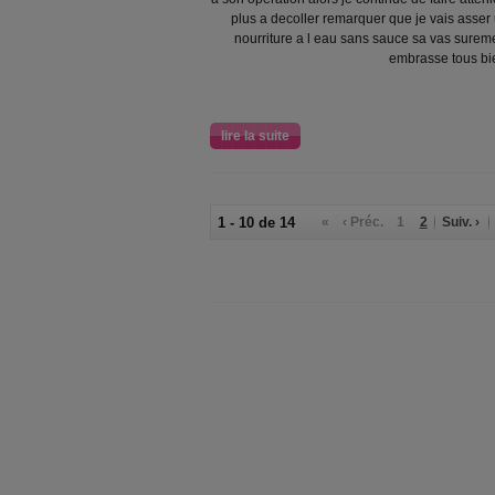
plus a decoller remarquer que je vais asser 
nourriture a l eau sans sauce sa vas surem
embrasse tous bie
lire la suite
1 - 10 de 14
«
‹ Préc.
1
2
Suiv. ›