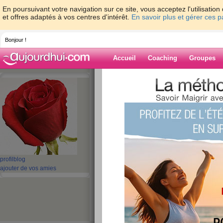
En poursuivant votre navigation sur ce site, vous acceptez l'utilisati
et offres adaptés à vos centres d'intérêt.
En savoir plus et gérer ces 
Bonjour !
Accueil
Coaching
Groupes
Accueil
>
espaces
>
ludi1
Blog de ludi1
aide blog
1 - 10 de 14
«
‹ Préc.
1
2
Suiv. ›
profil
blog
ajouter de vos amies
Test: Avez-vous u
?
publié le 21/08/2010 à 08:02