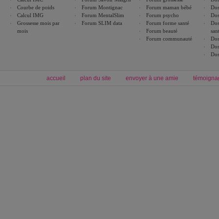
Courbe de poids
Forum Montignac
Forum maman bébé
Dos
Calcul IMG
Forum MentalSlim
Forum psycho
Dos
Grossesse mois par
Forum SLIM data
Forum forme santé
Dos
mois
Forum beauté
san
Forum communauté
Dos
Dos
Dos
accueil
plan du site
envoyer à une amie
témoigna
Forum minceur
Forum cuisine
Commencer un régime
boissons, vins et cocktails
Alimentation équilibrée et nutrition
astuces et bons plans
Minceur
Recette cuisine
exercices physiques
recette facile
produits minceur
Recette poulet
Tags
:
ventre plat
|
maigrir des fesses
|
abdominaux
|
régime américain
|
régime mayo
|
Découvrez aussi
:
exercices abdominaux
|
recette wok
|
ANXA Partenaires
:
Recette
de cuisine |
Recette cuisine
|