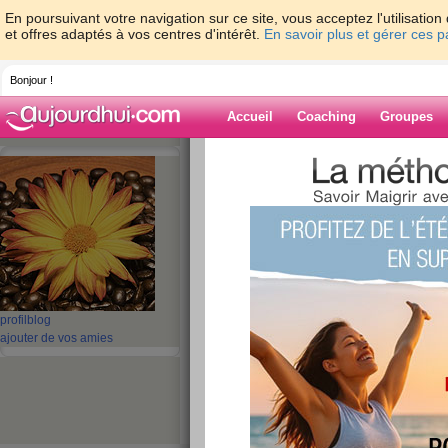
En poursuivant votre navigation sur ce site, vous acceptez l'utilisati
et offres adaptés à vos centres d'intérêt.
En savoir plus et gérer ces 
Bonjour !
Accueil
Coaching
Groupes
Accueil
>
espaces
>
luciole41
Blog de luciole4
aide blog
1 - 1 de 1
«
‹ Préc.
1
Suiv. ›
»
profil
blog
ajouter de vos amies
Je m’appelle sylvi
publié le 07/02/2010 à 17:38
Je m’appelle...luciole41 et je veux absolument 
lire la suite