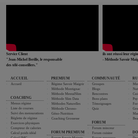
Service Client
ils ont réussi leur rég
"Jean-Michel Berille, le responsable
- Méthode Savoir Maig
des télé-conseillers."
ACCUEIL
PREMIUM
COMMUNAUTÉ
RU
Accueil
Régime Savoir Maigrir
Groupes
Min
Méthode Montignac
Blogs
Nut
Méthode MentalSlim
Rencontres
Cui
COACHING
Méthode Slim Data
Bons plans
Psy
Menus régime
Méthodes Naturelles
Témoignages
For
Liste de courses
Méthode Chrono-
Quiz
Gro
Suivi des mensurations
Géno-Nutrition
Ma
Réglette de régime
Coaching Grossesse
Bea
FORUM
Exercices physiques
Compteur de calories
Forum minceur
FORUM PREMIUM
DO
Calcul poids idéal
Forum cuisine
Calcul IMC
Forum Savoir Maigrir
Forum grossesse
Dos