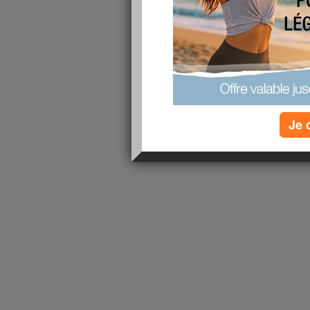
1 - 1 de 1
«
‹ Préc.
1
Suiv. ›
»
Je 