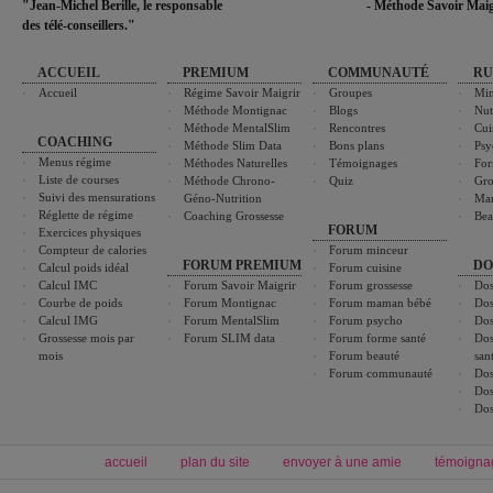
"Jean-Michel Berille, le responsable
- Méthode Savoir Maig
des télé-conseillers."
ACCUEIL
PREMIUM
COMMUNAUTÉ
RU
Accueil
Régime Savoir Maigrir
Groupes
Min
Méthode Montignac
Blogs
Nut
Méthode MentalSlim
Rencontres
Cui
COACHING
Méthode Slim Data
Bons plans
Psy
Menus régime
Méthodes Naturelles
Témoignages
For
Liste de courses
Méthode Chrono-
Quiz
Gro
Suivi des mensurations
Géno-Nutrition
Ma
Réglette de régime
Coaching Grossesse
Bea
FORUM
Exercices physiques
Compteur de calories
Forum minceur
FORUM PREMIUM
DO
Calcul poids idéal
Forum cuisine
Calcul IMC
Forum Savoir Maigrir
Forum grossesse
Dos
Courbe de poids
Forum Montignac
Forum maman bébé
Dos
Calcul IMG
Forum MentalSlim
Forum psycho
Dos
Grossesse mois par
Forum SLIM data
Forum forme santé
Dos
mois
Forum beauté
san
Forum communauté
Dos
Dos
Dos
accueil
plan du site
envoyer à une amie
témoigna