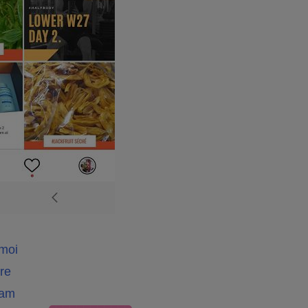
moi
re
ram