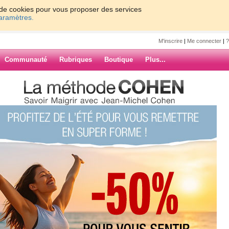
on de cookies pour vous proposer des services
paramètres.
M'inscrire
|
Me connecter
|
?
Communauté
Rubriques
Boutique
Plus...
vez-moi louisfaugere sur
ugere
isfaugere sur
ARCHIVES