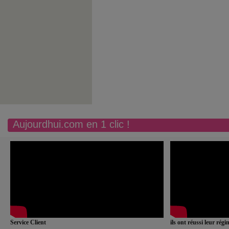
Aujourdhui.com en 1 clic !
Service Client
ils ont réussi leur rég