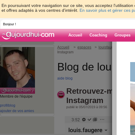
En poursuivant votre navigation sur ce site, vous acceptez l'utilisati
et offres adaptés à vos centres d'intérêt.
En savoir plus et gérer ces 
Bonjour !
Accueil
Coaching
Groupes
Accueil
>
espaces
>
louisfaugere
> Retrou
Instagram
Blog de louisfa
aide blog
Retrouvez-moi lou
Membre de l'équipe
Instagram
profil
blog
publié le 05/07/2019 à 09:56
ajouter de vos amies