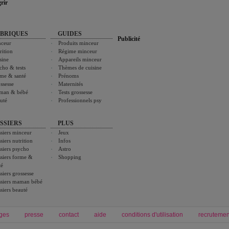
rir
BRIQUES
GUIDES
Publicité
ceur
Produits minceur
rition
Régime minceur
sine
Appareils minceur
cho & tests
Thèmes de cuisine
me & santé
Prénoms
ssesse
Maternités
man & bébé
Tests grossesse
uté
Professionnels psy
SSIERS
PLUS
siers minceur
Jeux
siers nutrition
Infos
siers psycho
Astro
siers forme &
Shopping
té
siers grossesse
siers maman bébé
siers beauté
ges
presse
contact
aide
conditions d'utilisation
recrutemen