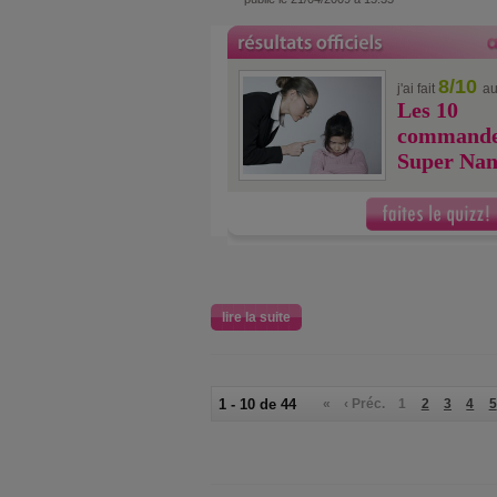
8/10
j'ai fait
au
Les 10
commande
Super Na
lire la suite
1 - 10 de 44
«
‹ Préc.
1
2
3
4
5