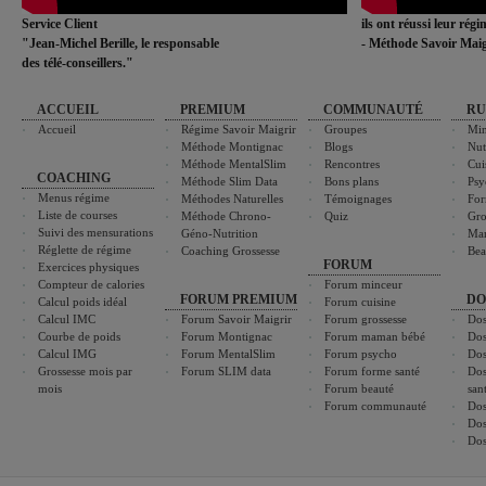
Service Client
ils ont réussi leur rég
"Jean-Michel Berille, le responsable
- Méthode Savoir Maig
des télé-conseillers."
ACCUEIL
PREMIUM
COMMUNAUTÉ
RU
Accueil
Régime Savoir Maigrir
Groupes
Min
Méthode Montignac
Blogs
Nut
Méthode MentalSlim
Rencontres
Cui
COACHING
Méthode Slim Data
Bons plans
Psy
Menus régime
Méthodes Naturelles
Témoignages
For
Liste de courses
Méthode Chrono-
Quiz
Gro
Suivi des mensurations
Géno-Nutrition
Ma
Réglette de régime
Coaching Grossesse
Bea
FORUM
Exercices physiques
Compteur de calories
Forum minceur
FORUM PREMIUM
DO
Calcul poids idéal
Forum cuisine
Calcul IMC
Forum Savoir Maigrir
Forum grossesse
Dos
Courbe de poids
Forum Montignac
Forum maman bébé
Dos
Calcul IMG
Forum MentalSlim
Forum psycho
Dos
Grossesse mois par
Forum SLIM data
Forum forme santé
Dos
mois
Forum beauté
san
Forum communauté
Dos
Dos
Dos