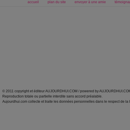
accueil
plan du site
envoyer à une amie
témoigna
Forum minceur
Forum cuisine
Commencer un régime
boissons, vins et cocktails
Alimentation équilibrée et nutrition
astuces et bons plans
Minceur
Recette cuisine
exercices physiques
recette facile
produits minceur
Recette poulet
Tags
:
ventre plat
|
maigrir des fesses
|
abdominaux
|
régime américain
|
régime mayo
|
Découvrez aussi
:
exercices abdominaux
|
recette wok
|
ANXA Partenaires
:
Recette
de cuisine |
Recette cuisine
|
© 2011 copyright et éditeur AUJOURDHUI.COM / powered by AUJOURDHUI.CO
Reproduction totale ou partielle interdite sans accord préalable.
Aujourdhui.com collecte et traite les données personnelles dans le respect de la 