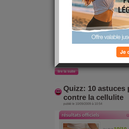
10/10
j'ai fait
10 précaut
prendre po
grippe A
Je 
lire la suite
Quizz: 10 astuces 
contre la cellulite
publié le 10/09/2009 à 10:54