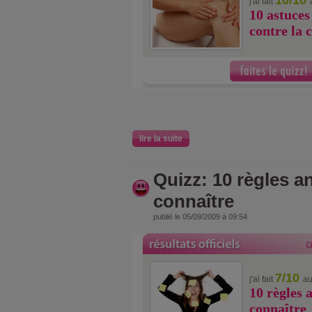
10/10
j'ai fait
10 astuces
contre la c
lire la suite
Quizz: 10 règles an
connaître
publié le 05/09/2009 à 09:54
7/10
j'ai fait
au
10 règles a
connaître