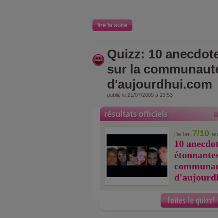
lire la suite
Quizz: 10 anecdot
sur la communaut
d'aujourdhui.com
publié le 21/07/2009 à 13:53
7/10
j'ai fait
au
10 anecdo
étonnantes
communau
d'aujourd