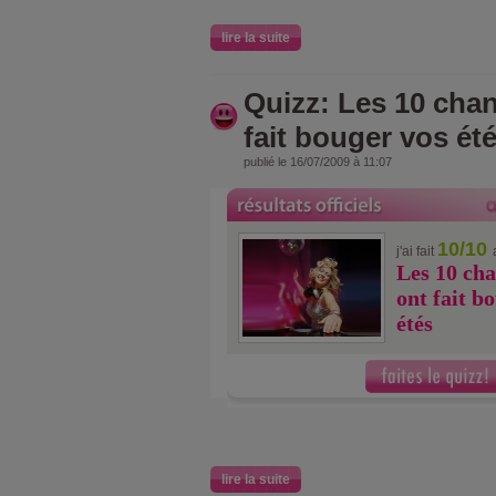
lire la suite
Quizz: Les 10 cha
fait bouger vos ét
publié le 16/07/2009 à 11:07
10/10
j'ai fait
Les 10 cha
ont fait b
étés
lire la suite