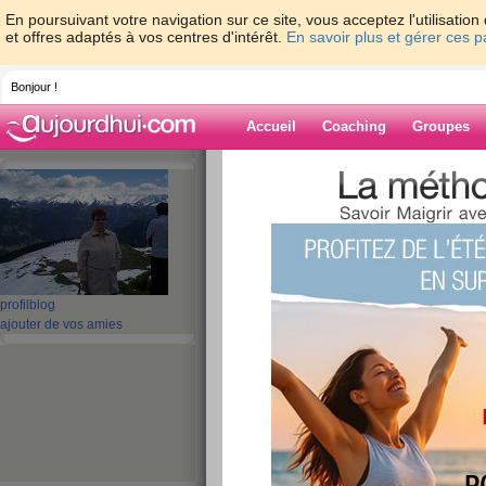
En poursuivant votre navigation sur ce site, vous acceptez l'utilisati
et offres adaptés à vos centres d'intérêt.
En savoir plus et gérer ces 
Bonjour !
Accueil
Coaching
Groupes
Accueil
>
espaces
>
looky67
Blog de looky67
aide blog
profil
blog
ajouter de vos amies
1 - 10 de 44
«
‹ Préc.
1
2
3
4
5
Quizz: 10 précauti
pour éviter la grip
publié le 17/09/2009 à 17:12