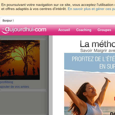
En poursuivant votre navigation sur ce site, vous acceptez l'utilisati
et offres adaptés à vos centres d'intérêt.
En savoir plus et gérer ces 
Bonjour !
Accueil
Coaching
Groupes
Accueil
>
espaces
>
loochat
Blog de loochat
aide blog
1 - 1 de 1
«
‹ Préc.
1
Suiv. ›
»
profil
blog
ajouter de vos amies
J'ai décidé de minc
publié le 16/09/2007 à 10:37
J'ai décidé de mincir pour... pendre soin de moi e
lire la suite