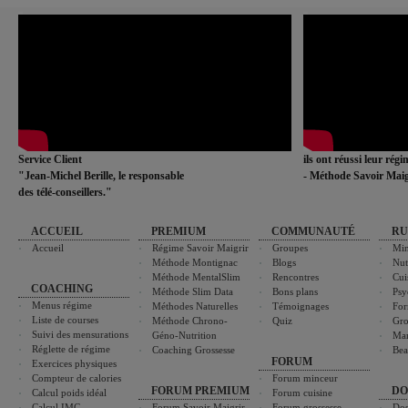
Service Client
ils ont réussi leur rég
"Jean-Michel Berille, le responsable
- Méthode Savoir Maig
des télé-conseillers."
ACCUEIL
PREMIUM
COMMUNAUTÉ
RU
Accueil
Régime Savoir Maigrir
Groupes
Min
Méthode Montignac
Blogs
Nut
Méthode MentalSlim
Rencontres
Cui
COACHING
Méthode Slim Data
Bons plans
Psy
Menus régime
Méthodes Naturelles
Témoignages
For
Liste de courses
Méthode Chrono-
Quiz
Gro
Suivi des mensurations
Géno-Nutrition
Ma
Réglette de régime
Coaching Grossesse
Bea
FORUM
Exercices physiques
Compteur de calories
Forum minceur
FORUM PREMIUM
DO
Calcul poids idéal
Forum cuisine
Calcul IMC
Forum Savoir Maigrir
Forum grossesse
Dos