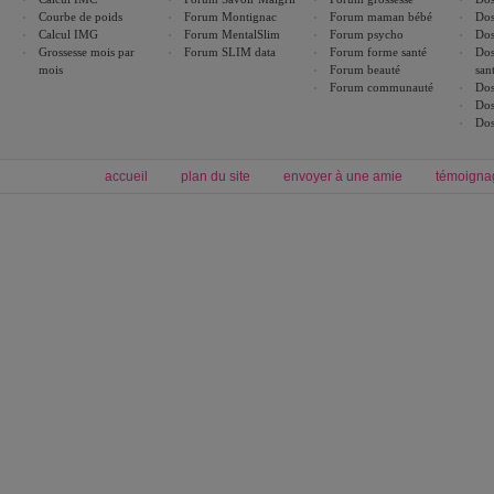
Courbe de poids
Forum Montignac
Forum maman bébé
Dos
Calcul IMG
Forum MentalSlim
Forum psycho
Dos
Grossesse mois par
Forum SLIM data
Forum forme santé
Dos
mois
Forum beauté
san
Forum communauté
Dos
Dos
Dos
accueil
plan du site
envoyer à une amie
témoigna
Forum minceur
Forum cuisine
Commencer un régime
boissons, vins et cocktails
Alimentation équilibrée et nutrition
astuces et bons plans
Minceur
Recette cuisine
exercices physiques
recette facile
produits minceur
Recette poulet
Tags
:
ventre plat
|
maigrir des fesses
|
abdominaux
|
régime américain
|
régime mayo
|
Découvrez aussi
:
exercices abdominaux
|
recette wok
|
ANXA Partenaires
:
Recette
de cuisine |
Recette cuisine
|