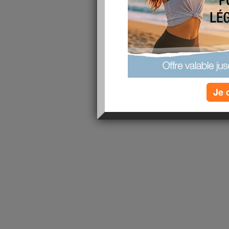
1 - 1 de 1
«
‹ Préc.
1
Suiv. ›
»
Je 