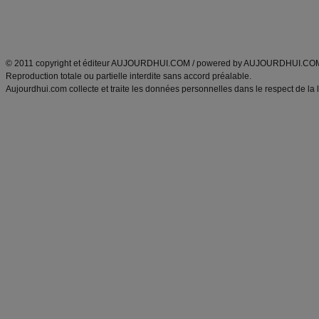
Découvrez aussi
:
exercices abdominaux
|
recette wok
|
ANXA Partenaires
:
Recette
de cuisine |
Recette cuisine
|
© 2011 copyright et éditeur AUJOURDHUI.COM / powered by AUJOURDHUI.CO
Reproduction totale ou partielle interdite sans accord préalable.
Aujourdhui.com collecte et traite les données personnelles dans le respect de la 