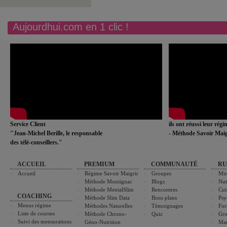
Aujourdhui.com en 1 clic !
Service Client
ils ont réussi leur rég
"Jean-Michel Berille, le responsable
- Méthode Savoir Maig
des télé-conseillers."
ACCUEIL
PREMIUM
COMMUNAUTÉ
RU
Accueil
Régime Savoir Maigrir
Groupes
Min
Méthode Montignac
Blogs
Nut
Méthode MentalSlim
Rencontres
Cui
COACHING
Méthode Slim Data
Bons plans
Psy
Menus régime
Méthodes Naturelles
Témoignages
For
Liste de courses
Méthode Chrono-
Quiz
Gro
Suivi des mensurations
Géno-Nutrition
Ma