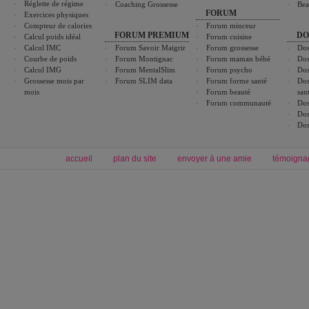
Réglette de régime
Coaching Grossesse
Bea
FORUM
Exercices physiques
Compteur de calories
Forum minceur
FORUM PREMIUM
DO
Calcul poids idéal
Forum cuisine
Calcul IMC
Forum Savoir Maigrir
Forum grossesse
Dos
Courbe de poids
Forum Montignac
Forum maman bébé
Dos
Calcul IMG
Forum MentalSlim
Forum psycho
Dos
Grossesse mois par
Forum SLIM data
Forum forme santé
Dos
mois
Forum beauté
san
Forum communauté
Dos
Dos
Dos
accueil
plan du site
envoyer à une amie
témoigna
Forum minceur
Forum cuisine
Commencer un régime
boissons, vins et cocktails
Alimentation équilibrée et nutrition
astuces et bons plans
Minceur
Recette cuisine
exercices physiques
recette facile
produits minceur
Recette poulet
Tags
:
ventre plat
|
maigrir des fesses
|
abdominaux
|
régime américain
|
régime mayo
|