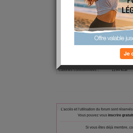
ou granulés),
Petit-déjeuner :
Pain de mie, 
41% MG, Conf
Fromage fond
Déjeuner :
50% MG/MS, L
pulpe, Oeuf 
Avocat, frais
Mozzarella, 
Dîner :
portions ou 
Je 
campagne ou
Verres d'eau :
0
Calories consommées :
1294 kcal
L’accès et l’utilisation du forum sont réser
Vous pouvez vous
inscrire gratu
Si vous êtes déjà membre, co