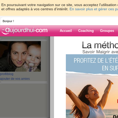
En poursuivant votre navigation sur ce site, vous acceptez l'utilisati
et offres adaptés à vos centres d'intérêt.
En savoir plus et gérer ces 
Bonjour !
Accueil
Coaching
Groupes
Accueil
>
espaces
>
littletown
> vendredi
Blog de littletow
aide blog
vendredi
profil
blog
ajouter de vos amies
publié le 26/10/2013 à 13:06
Je m'en sors comme je peux avec des menus pas 
vacances et pas chez moi!
mon alimentation
Poudre cacao