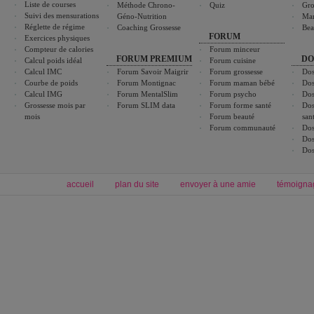
Liste de courses
Méthode Chrono-
Quiz
Gro
Suivi des mensurations
Géno-Nutrition
Ma
Réglette de régime
Coaching Grossesse
Bea
FORUM
Exercices physiques
Compteur de calories
Forum minceur
FORUM PREMIUM
DO
Calcul poids idéal
Forum cuisine
Calcul IMC
Forum Savoir Maigrir
Forum grossesse
Dos
Courbe de poids
Forum Montignac
Forum maman bébé
Dos
Calcul IMG
Forum MentalSlim
Forum psycho
Dos
Grossesse mois par
Forum SLIM data
Forum forme santé
Dos
mois
Forum beauté
san
Forum communauté
Dos
Dos
Dos
accueil
plan du site
envoyer à une amie
témoigna
Forum minceur
Forum cuisine
Commencer un régime
boissons, vins et cocktails
Alimentation équilibrée et nutrition
astuces et bons plans
Minceur
Recette cuisine
exercices physiques
recette facile
produits minceur
Recette poulet