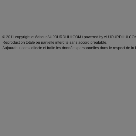
Tags
:
ventre plat
|
maigrir des fesses
|
abdominaux
|
régime américain
|
régime mayo
|
Découvrez aussi
:
exercices abdominaux
|
recette wok
|
ANXA Partenaires
:
Recette
de cuisine |
Recette cuisine
|
© 2011 copyright et éditeur AUJOURDHUI.COM / powered by AUJOURDHUI.CO
Reproduction totale ou partielle interdite sans accord préalable.
Aujourdhui.com collecte et traite les données personnelles dans le respect de la 