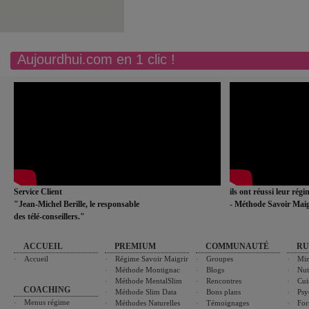
Aujourdhui.com en 1 clic !
Service Client
ils ont réussi leur rég
"Jean-Michel Berille, le responsable
- Méthode Savoir Maig
des télé-conseillers."
ACCUEIL
PREMIUM
COMMUNAUTÉ
RU
Accueil
Régime Savoir Maigrir
Groupes
Min
Méthode Montignac
Blogs
Nut
Méthode MentalSlim
Rencontres
Cui
COACHING
Méthode Slim Data
Bons plans
Psy
Menus régime
Méthodes Naturelles
Témoignages
For