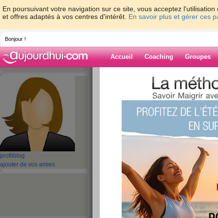
En poursuivant votre navigation sur ce site, vous acceptez l'utilisati
et offres adaptés à vos centres d'intérêt.
En savoir plus et gérer ces 
Bonjour !
Accueil
Coaching
Groupes
Accueil
>
espaces
>
linepo5
Blog de linepo5
aide blog
1 - 1 de 1
«
‹ Préc.
1
Suiv. ›
»
profil
blog
ajouter de vos amies
MON PETIT DEJ E
MERCREDI
publié le 05/06/2013 à 09:48
2KG EN MOINS EN UNE SEMAINE. UN GRAN