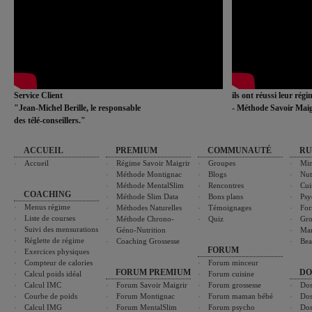
Service Client
ils ont réussi leur rég
"Jean-Michel Berille, le responsable
- Méthode Savoir Maig
des télé-conseillers."
ACCUEIL
PREMIUM
COMMUNAUTÉ
RU
Accueil
Régime Savoir Maigrir
Groupes
Min
Méthode Montignac
Blogs
Nut
Méthode MentalSlim
Rencontres
Cui
COACHING
Méthode Slim Data
Bons plans
Psy
Menus régime
Méthodes Naturelles
Témoignages
For
Liste de courses
Méthode Chrono-
Quiz
Gro
Suivi des mensurations
Géno-Nutrition
Ma
Réglette de régime
Coaching Grossesse
Bea
FORUM
Exercices physiques
Compteur de calories
Forum minceur
FORUM PREMIUM
DO
Calcul poids idéal
Forum cuisine
Calcul IMC
Forum Savoir Maigrir
Forum grossesse
Dos
Courbe de poids
Forum Montignac
Forum maman bébé
Dos
Calcul IMG
Forum MentalSlim
Forum psycho
Dos