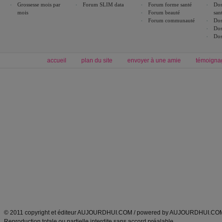
Grossesse mois par
Forum SLIM data
Forum forme santé
Dos
mois
Forum beauté
san
Forum communauté
Dos
Dos
Dos
accueil
plan du site
envoyer à une amie
témoigna
Forum minceur
Forum cuisine
Commencer un régime
boissons, vins et cocktails
Alimentation équilibrée et nutrition
astuces et bons plans
Minceur
Recette cuisine
exercices physiques
recette facile
produits minceur
Recette poulet
Tags
:
ventre plat
|
maigrir des fesses
|
abdominaux
|
régime américain
|
régime mayo
|
Découvrez aussi
:
exercices abdominaux
|
recette wok
|
ANXA Partenaires
:
Recette
de cuisine |
Recette cuisine
|
© 2011 copyright et éditeur AUJOURDHUI.COM / powered by AUJOURDHUI.CO
Reproduction totale ou partielle interdite sans accord préalable.