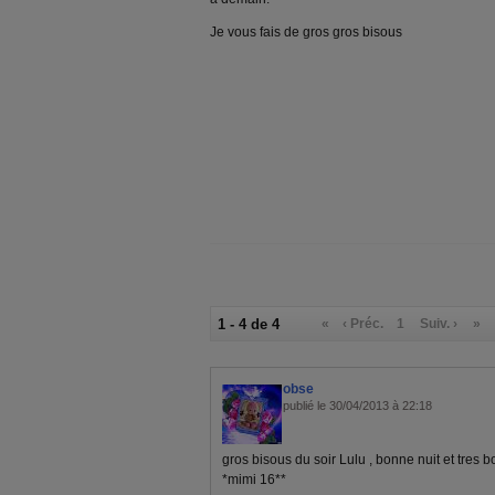
Je vous fais de gros gros bisous
1 - 4 de 4
«
‹ Préc.
1
Suiv. ›
»
obse
publié le 30/04/2013 à 22:18
gros bisous du soir Lulu , bonne nuit et tres bo
*mimi 16**