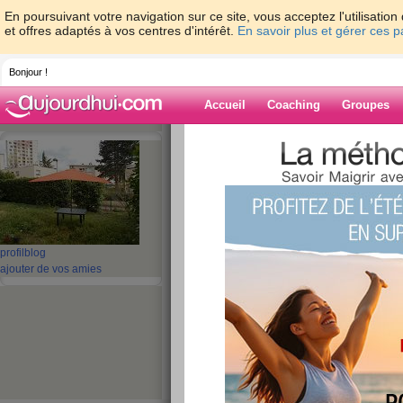
En poursuivant votre navigation sur ce site, vous acceptez l'utilisati
et offres adaptés à vos centres d'intérêt.
En savoir plus et gérer ces 
Bonjour !
Accueil
Coaching
Groupes
Accueil
>
espaces
>
lindat555666
> dernie
Blog de lindat5
aide blog
dernier jour d'avri
profil
blog
ajouter de vos amies
publié le 30/04/2013 à 19:46
et oui c'est mardi 30 avril
et demain nous serons le 1er mai
aujourd'hui pluie et soleil