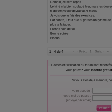
Demain, ce sera repos.
Le kiné m'a bien soulagé hier, mais les doule
fil du temps tout devrait aller mieux.
Je vois que tu fais des exercices.
Par contre, il faut que tu gardes un rythme de
plus te fatiguer.
Prends soin de toi.
Bonne soirée.
Bisous
1 - 4 de 4
«
‹ Préc.
1
Suiv. ›
»
L’accès et l’utilisation du forum sont réser
Vous pouvez vous
inscrire gratu
Si vous êtes déjà membre, co
votre pseudo :
votre mot de passe :
(envoyé par email)