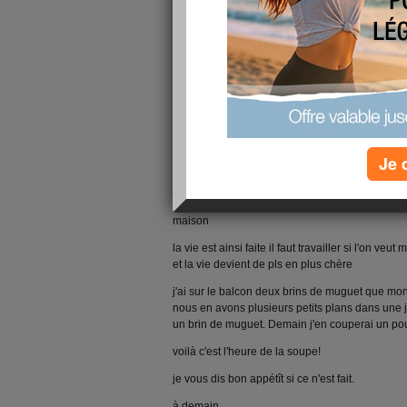
Paul a du aller faire des courses aussi nous 
chez nous, il arrive a être fatigué lui aussi
le kiné m'a fait faire quelques excercices et m
d'un étage, ceci 2 fois
puis je suis restée près de mon balcon pendant qu
la pluie est revenue!! que c'est triste! enfin on 
c'est du bonheur!
Je 
comment allez-vous mes chères amies?
je sais malheureusement que beaucoup d'entre
pourtant sont bien courageuses pour aller travail
maison
la vie est ainsi faite il faut travailler si l'on veu
et la vie devient de pls en plus chère
j'ai sur le balcon deux brins de muguet que mon
nous en avons plusieurs petits plans dans une j
un brin de muguet. Demain j'en couperai un pour
voilà c'est l'heure de la soupe!
je vous dis bon appétît si ce n'est fait.
à demain.