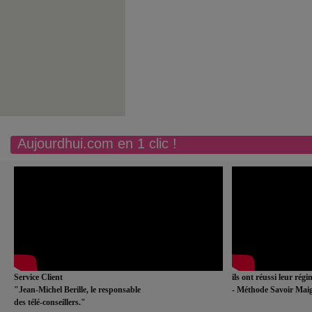
Aujourdhui.com en 1 clic !
Service Client
ils ont réussi leur rég
"Jean-Michel Berille, le responsable
- Méthode Savoir Maig
des télé-conseillers."