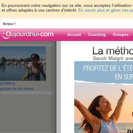
En poursuivant votre navigation sur ce site, vous acceptez l'utilisati
et offres adaptés à vos centres d'intérêt.
En savoir plus et gérer ces 
Bonjour !
Accueil
Coaching
Groupes
Accueil
>
espaces
>
lililou29
> MERCIIIIIIIIIII
!!!!!!
Blog de lililou29
aide blog
profil
blog
MERCIIIIIIIIIIIIIIIIIIIIII
ajouter de vos amies
je suis émue !!!!!!
publié le 20/10/2008 à 10:35