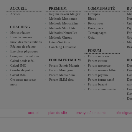
ACCUEIL
PREMIUM
COMMUNAUTÉ
RU
Accueil
Régime Savoir Maigrir
Groupes
Min
Méthode Montignac
Blogs
Nut
Méthode MentalSlim
Rencontres
Cui
COACHING
Méthode Slim Data
Bons plans
Psy
Menus régime
Méthodes Naturelles
Témoignages
For
Liste de courses
Méthode Chrono-
Quiz
Gro
Suivi des mensurations
Géno-Nutrition
Ma
Réglette de régime
Coaching Grossesse
Bea
FORUM
Exercices physiques
Compteur de calories
Forum minceur
FORUM PREMIUM
DO
Calcul poids idéal
Forum cuisine
Calcul IMC
Forum Savoir Maigrir
Forum grossesse
Dos
Courbe de poids
Forum Montignac
Forum maman bébé
Dos
Calcul IMG
Forum MentalSlim
Forum psycho
Dos
Grossesse mois par
Forum SLIM data
Forum forme santé
Dos
mois
Forum beauté
san
Forum communauté
Dos
Dos
Dos
accueil
plan du site
envoyer à une amie
témoigna
Forum minceur
Forum cuisine
Commencer un régime
boissons, vins et cocktails