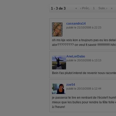
1 - 3 de 3
«
‹ Préc.
1
Suiv. ›
»
cassandra14
publié le 21/10/2008 à 22:23
oh ms kje vois kon a toujours pas eu les details d
alor????????? on veut tt savoir !!!!!!!!!!!!!!!! hi
AneLorDabo
publié le 20/10/2008 à 13:13
Bein t'as plutot interet de revenir nous raconte
zoe54
publié le 20/10/2008 à 12:44
je passerai te lire en rentrant de l'école!! 
mieux que les bulles pour rendre la fête folle e
à l'heure!