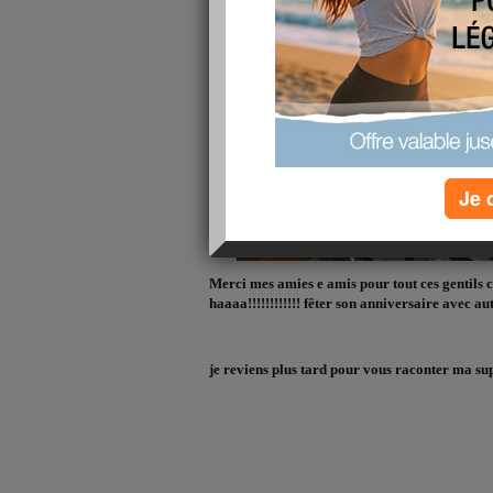
Je 
Merci mes amies e amis pour tout ces gentils co
haaaa!!!!!!!!!!!! fêter son anniversaire avec autan
je reviens plus tard pour vous raconter ma super