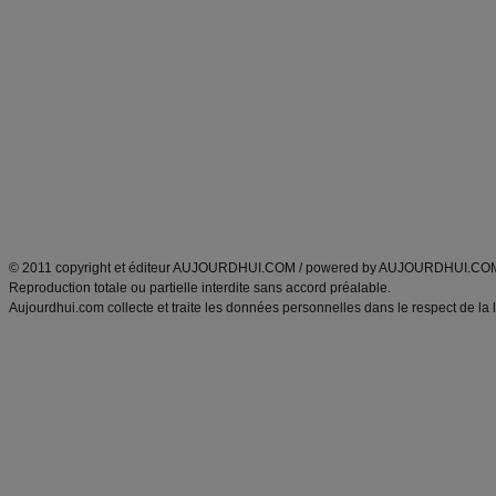
Alimentation équilibrée et nutrition
astuces et bons plans
Minceur
Recette cuisine
exercices physiques
recette facile
produits minceur
Recette poulet
Tags
:
ventre plat
|
maigrir des fesses
|
abdominaux
|
régime américain
|
régime mayo
|
Découvrez aussi
:
exercices abdominaux
|
recette wok
|
ANXA Partenaires
:
Recette
de cuisine |
Recette cuisine
|
© 2011 copyright et éditeur AUJOURDHUI.COM / powered by AUJOURDHUI.CO
Reproduction totale ou partielle interdite sans accord préalable.
Aujourdhui.com collecte et traite les données personnelles dans le respect de la 