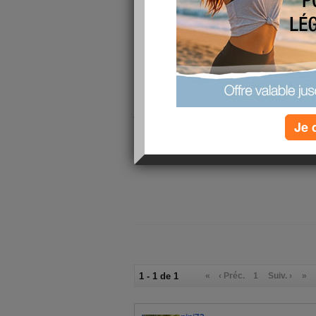
et oui en un clignement de paup
,
boulot, sports,régime et blo
.................c'est quand même 
mac do, dodo!!!!!!!!!!!!!!!!!!!
bon avec tout ça pas beaucoup
faire des
papouilles et bizouilles
pense beaucoup à vous!
je vous ai préparé une SURPRISE
de mon nouveau cours le UB
Je 
1 - 1 de 1
«
‹ Préc.
1
Suiv. ›
»