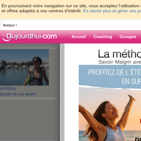
En poursuivant votre navigation sur ce site, vous acceptez l'utilisati
et offres adaptés à vos centres d'intérêt.
En savoir plus et gérer ces 
Bonjour !
Accueil
Coaching
Groupes
Accueil
>
espaces
>
lililou29
> whouai!!!!!!
de la semaine envolée .......
Blog de lililou29
aide blog
profil
blog
whouai!!!!!!!!!!! le
ajouter de vos amies
déjà la moitié de l
envolée .......
publié le 08/10/2008 à 22:29