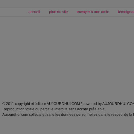
accueil
plan du site
envoyer à une amie
témoigna
Forum minceur
Forum cuisine
Commencer un régime
boissons, vins et cocktails
Alimentation équilibrée et nutrition
astuces et bons plans
Minceur
Recette cuisine
exercices physiques
recette facile
produits minceur
Recette poulet
Tags
:
ventre plat
|
maigrir des fesses
|
abdominaux
|
régime américain
|
régime mayo
|
Découvrez aussi
:
exercices abdominaux
|
recette wok
|
ANXA Partenaires
:
Recette
de cuisine |
Recette cuisine
|
© 2011 copyright et éditeur AUJOURDHUI.COM / powered by AUJOURDHUI.CO
Reproduction totale ou partielle interdite sans accord préalable.
Aujourdhui.com collecte et traite les données personnelles dans le respect de la 