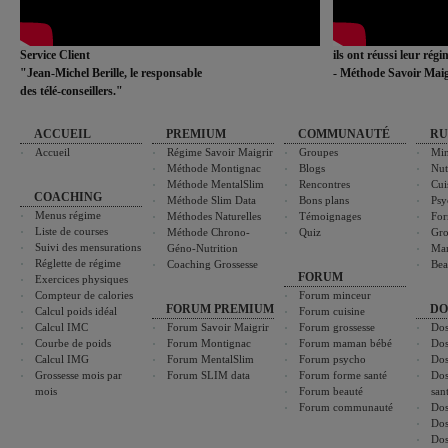
Service Client
ils ont réussi leur rég
"Jean-Michel Berille, le responsable
- Méthode Savoir Maig
des télé-conseillers."
ACCUEIL
PREMIUM
COMMUNAUTÉ
RU
Accueil
Régime Savoir Maigrir
Groupes
Min
Méthode Montignac
Blogs
Nut
Méthode MentalSlim
Rencontres
Cui
COACHING
Méthode Slim Data
Bons plans
Psy
Menus régime
Méthodes Naturelles
Témoignages
For
Liste de courses
Méthode Chrono-
Quiz
Gro
Suivi des mensurations
Géno-Nutrition
Ma
Réglette de régime
Coaching Grossesse
Bea
FORUM
Exercices physiques
Compteur de calories
Forum minceur
FORUM PREMIUM
DO
Calcul poids idéal
Forum cuisine
Calcul IMC
Forum Savoir Maigrir
Forum grossesse
Dos
Courbe de poids
Forum Montignac
Forum maman bébé
Dos
Calcul IMG
Forum MentalSlim
Forum psycho
Dos
Grossesse mois par
Forum SLIM data
Forum forme santé
Dos
mois
Forum beauté
san
Forum communauté
Dos
Dos
Dos