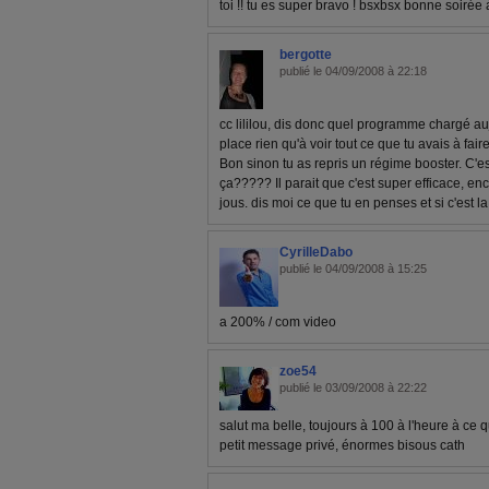
toi !! tu es super bravo ! bsxbsx bonne soirée
bergotte
publié le 04/09/2008 à 22:18
cc lililou, dis donc quel programme chargé auj
place rien qu'à voir tout ce que tu avais à faire!!
Bon sinon tu as repris un régime booster. C'est
ça????? Il parait que c'est super efficace, enco
jous. dis moi ce que tu en penses et si c'est la
CyrilleDabo
publié le 04/09/2008 à 15:25
a 200% / com video
zoe54
publié le 03/09/2008 à 22:22
salut ma belle, toujours à 100 à l'heure à ce qu
petit message privé, énormes bisous cath