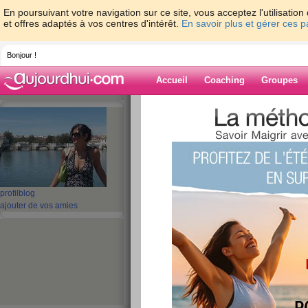
En poursuivant votre navigation sur ce site, vous acceptez l'utilisati
et offres adaptés à vos centres d'intérêt.
En savoir plus et gérer ces 
Bonjour !
Accueil
Coaching
Groupes
Accueil
>
espaces
>
lililou29
> journée sous
Blog de lililou29
aide blog
journée sous le sole
profil
blog
ajouter de vos amies
publié le 03/09/2008 à 21:08