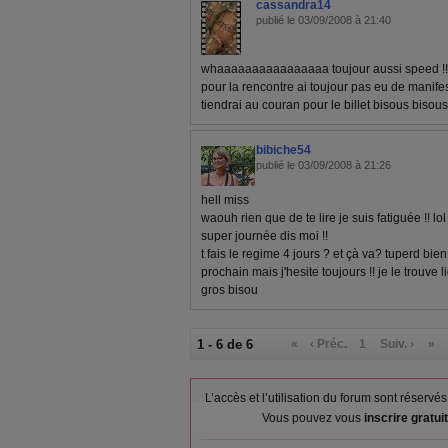
cassandra14
publié le 03/09/2008 à 21:40
whaaaaaaaaaaaaaaaa toujour aussi speed !! j'
pour la rencontre ai toujour pas eu de manifestat
tiendrai au couran pour le billet bisous bisous
bibiche54
publié le 03/09/2008 à 21:26
hell miss
waouh rien que de te lire je suis fatiguée !! lol
super journée dis moi !!
t fais le regime 4 jours ? et çà va? tuperd bien
prochain mais j'hesite toujours !! je le trouve lig
gros bisou
1 - 6 de 6
«
‹ Préc.
1
Suiv. ›
»
L’accès et l’utilisation du forum sont réser
Vous pouvez vous
inscrire gratu