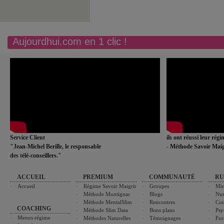
Aujourdhui.com en 1 clic !
Service Client
ils ont réussi leur rég
"Jean-Michel Berille, le responsable
- Méthode Savoir Maig
des télé-conseillers."
ACCUEIL
PREMIUM
COMMUNAUTÉ
RU
Accueil
Régime Savoir Maigrir
Groupes
Min
Méthode Montignac
Blogs
Nut
Méthode MentalSlim
Rencontres
Cui
COACHING
Méthode Slim Data
Bons plans
Psy
Menus régime
Méthodes Naturelles
Témoignages
For