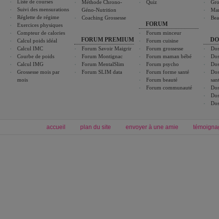
Liste de courses
Méthode Chrono-
Quiz
Gro
Suivi des mensurations
Géno-Nutrition
Ma
Réglette de régime
Coaching Grossesse
Bea
FORUM
Exercices physiques
Compteur de calories
Forum minceur
FORUM PREMIUM
DO
Calcul poids idéal
Forum cuisine
Calcul IMC
Forum Savoir Maigrir
Forum grossesse
Dos
Courbe de poids
Forum Montignac
Forum maman bébé
Dos
Calcul IMG
Forum MentalSlim
Forum psycho
Dos
Grossesse mois par
Forum SLIM data
Forum forme santé
Dos
mois
Forum beauté
san
Forum communauté
Dos
Dos
Dos
accueil
plan du site
envoyer à une amie
témoigna
Forum minceur
Forum cuisine
Commencer un régime
boissons, vins et cocktails
Alimentation équilibrée et nutrition
astuces et bons plans
Minceur
Recette cuisine
exercices physiques
recette facile
produits minceur
Recette poulet