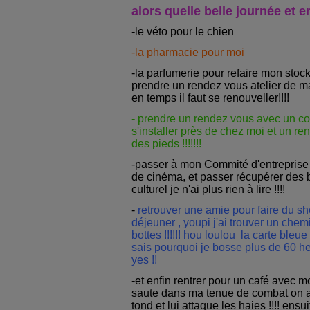
alors quelle belle journée et e
-le véto pour le chien
-la pharmacie pour moi
-la parfumerie pour refaire mon stoc
prendre un rendez vous atelier de m
en temps il faut se renouveller!!!!
- prendre un rendez vous avec un coif
s'installer près de chez moi et un r
des pieds !!!!!!!
-passer à mon Commité d'entreprise
de cinéma, et passer récupérer des 
culturel je n'ai plus rien à lire !!!!
-
retrouver une amie pour faire du s
déjeuner , youpi j'ai trouver un chemi
bottes !!!!!! hou loulou la carte bleue
sais pourquoi je bosse plus de 60 heur
yes !!
-et enfin rentrer pour un café avec mo
saute dans ma tenue de combat on att
tond et lui attaque les haies !!!! ensui