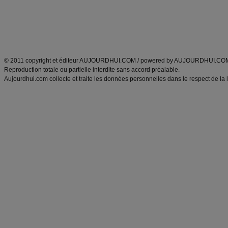
Tags
:
ventre plat
|
maigrir des fesses
|
abdominaux
|
régime américain
|
régime mayo
|
Découvrez aussi
:
exercices abdominaux
|
recette wok
|
ANXA Partenaires
:
Recette
de cuisine |
Recette cuisine
|
© 2011 copyright et éditeur AUJOURDHUI.COM / powered by AUJOURDHUI.CO
Reproduction totale ou partielle interdite sans accord préalable.
Aujourdhui.com collecte et traite les données personnelles dans le respect de la 