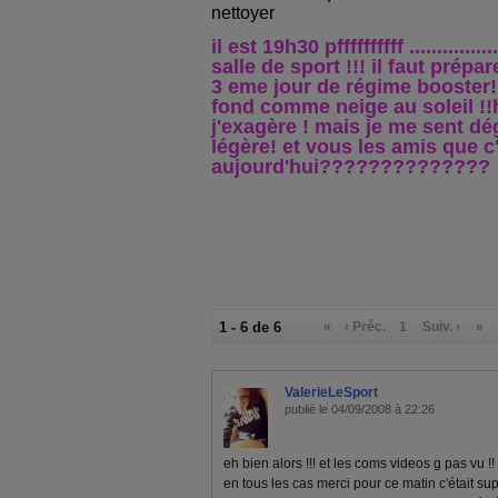
nettoyer
il est 19h30 pffffffffff ............
salle de sport !!! il faut prépa
3 eme jour de régime booster!!
fond comme neige au soleil !!
j'exagère ! mais je me sent dé
légère! et vous les amis que c'
aujourd'hui??????????????
1 - 6 de 6
«
‹ Préc.
1
Suiv. ›
»
ValerieLeSport
publié le 04/09/2008 à 22:26
eh bien alors !!! et les coms videos g pas vu !!
en tous les cas merci pour ce matin c'était sup