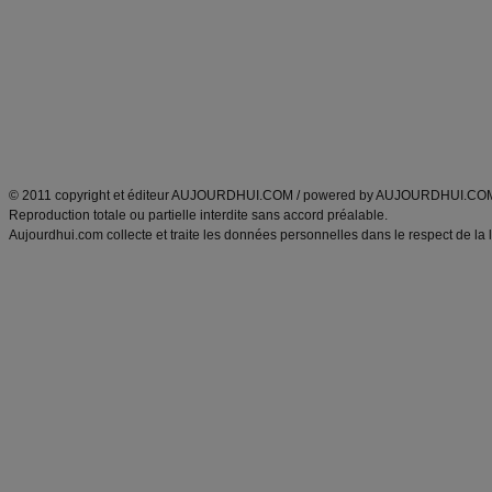
Minceur
Recette cuisine
exercices physiques
recette facile
produits minceur
Recette poulet
Tags
:
ventre plat
|
maigrir des fesses
|
abdominaux
|
régime américain
|
régime mayo
|
Découvrez aussi
:
exercices abdominaux
|
recette wok
|
ANXA Partenaires
:
Recette
de cuisine |
Recette cuisine
|
© 2011 copyright et éditeur AUJOURDHUI.COM / powered by AUJOURDHUI.CO
Reproduction totale ou partielle interdite sans accord préalable.
Aujourdhui.com collecte et traite les données personnelles dans le respect de la 