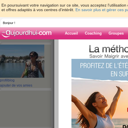
En poursuivant votre navigation sur ce site, vous acceptez l'utilisati
et offres adaptés à vos centres d'intérêt.
En savoir plus et gérer ces 
Bonjour !
Accueil
Coaching
Groupes
Accueil
>
espaces
>
lililou29
> un retour en f
Blog de lililou29
aide blog
un retour en force !!
profil
blog
ajouter de vos amies
publié le 18/02/2009 à 08:36