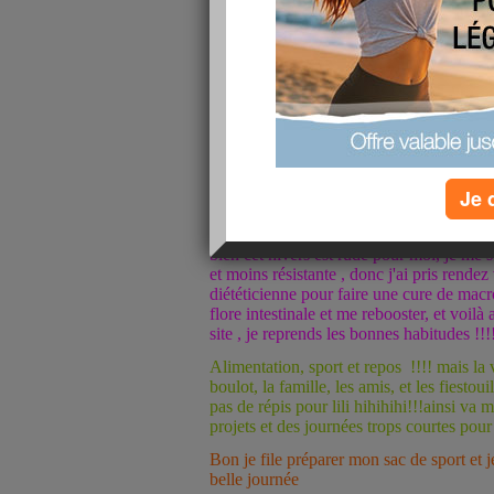
Je 
Merci mes amies pour vos gentils mots , j
bien cet hivers est rude pour moi, je me 
et moins résistante , donc j'ai pris rende
diététicienne pour faire une cure de macr
flore intestinale et me rebooster, et voilà
site , je reprends les bonnes habitudes !!!
Alimentation, sport et repos !!!! mais la v
boulot, la famille, les amis, et les fiestouill
pas de répis pour lili hihihihi!!!ainsi va 
projets et des journées trops courtes pour les
Bon je file préparer mon sac de sport et j
belle journée