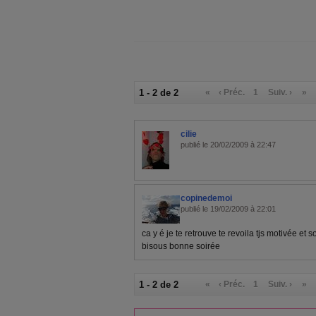
1 - 2 de 2
«
‹ Préc.
1
Suiv. ›
»
cilie
publié le 20/02/2009 à 22:47
copinedemoi
publié le 19/02/2009 à 22:01
ca y é je te retrouve te revoila tjs motivée et s
bisous bonne soirée
1 - 2 de 2
«
‹ Préc.
1
Suiv. ›
»