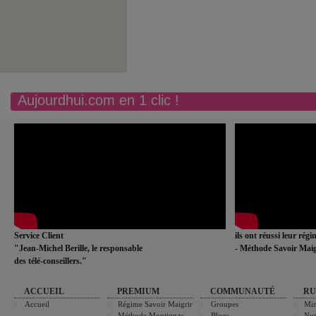
Aujourdhui.com en 1 clic !
Service Client
ils ont réussi leur rég
"Jean-Michel Berille, le responsable
- Méthode Savoir Maig
des télé-conseillers."
ACCUEIL
PREMIUM
COMMUNAUTÉ
RU
Accueil
Régime Savoir Maigrir
Groupes
Min
Méthode Montignac
Blogs
Nut