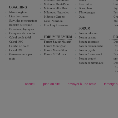
Méthode MentalSlim
Rencontres
Cui
COACHING
Méthode Slim Data
Bons plans
Psy
Menus régime
Méthodes Naturelles
Témoignages
For
Liste de courses
Méthode Chrono-
Quiz
Gro
Suivi des mensurations
Géno-Nutrition
Ma
Réglette de régime
Coaching Grossesse
Bea
FORUM
Exercices physiques
Compteur de calories
Forum minceur
FORUM PREMIUM
DO
Calcul poids idéal
Forum cuisine
Calcul IMC
Forum Savoir Maigrir
Forum grossesse
Dos
Courbe de poids
Forum Montignac
Forum maman bébé
Dos
Calcul IMG
Forum MentalSlim
Forum psycho
Dos
Grossesse mois par
Forum SLIM data
Forum forme santé
Dos
mois
Forum beauté
san
Forum communauté
Dos
Dos
Dos
accueil
plan du site
envoyer à une amie
témoigna
Forum minceur
Forum cuisine
Commencer un régime
boissons, vins et cocktails
Alimentation équilibrée et nutrition
astuces et bons plans