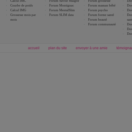
Calcul IMC
Forum Savoir Maigrir
Forum grossesse
Dos
Courbe de poids
Forum Montignac
Forum maman bébé
Dos
Calcul IMG
Forum MentalSlim
Forum psycho
Dos
Grossesse mois par
Forum SLIM data
Forum forme santé
Dos
mois
Forum beauté
san
Forum communauté
Dos
Dos
Dos
accueil
plan du site
envoyer à une amie
témoigna
Forum minceur
Forum cuisine
Commencer un régime
boissons, vins et cocktails
Alimentation équilibrée et nutrition
astuces et bons plans
Minceur
Recette cuisine
exercices physiques
recette facile
produits minceur
Recette poulet
Tags
:
ventre plat
|
maigrir des fesses
|
abdominaux
|
régime américain
|
régime mayo
|
Découvrez aussi
:
exercices abdominaux
|
recette wok
|
ANXA Partenaires
:
Recette
de cuisine |
Recette cuisine
|