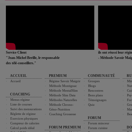
Service Client
ils ont réussi leur rég
"Jean-Michel Berille, le responsable
- Méthode Savoir Maig
des télé-conseillers."
ACCUEIL
PREMIUM
COMMUNAUTÉ
RU
Accueil
Régime Savoir Maigrir
Groupes
Min
Méthode Montignac
Blogs
Nut
Méthode MentalSlim
Rencontres
Cui
COACHING
Méthode Slim Data
Bons plans
Psy
Menus régime
Méthodes Naturelles
Témoignages
For
Liste de courses
Méthode Chrono-
Quiz
Gro
Suivi des mensurations
Géno-Nutrition
Ma
Réglette de régime
Coaching Grossesse
Bea
FORUM
Exercices physiques
Compteur de calories
Forum minceur
FORUM PREMIUM
DO
Calcul poids idéal
Forum cuisine