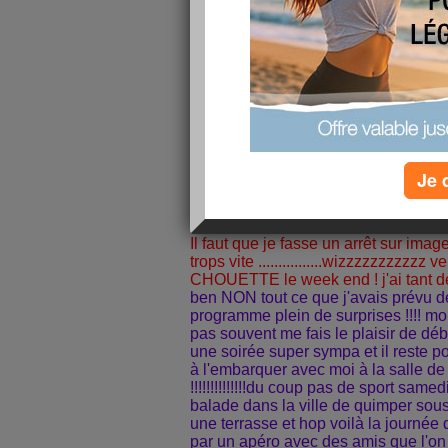
Je 
Il faut que je fasse un arrêt sur ima
trops vite ................wizzzzzzzzzzz
CHOUETTE le week end ! j'ai tant de cho
ben NON tout ce que j'avais prévu de
programme plein de surprises !!!! mo
pas souvent me fais le plaisir de dé
une soirée super sympa et il reste pou
à l'embarquer avec moi à la salle de
!!!!!!!!!!!!!!du coup pas de sport sam
balade dans la ville de quimper sous 
une terrasse et hop voilà la journée
par un apéro avec des amis que l'on 