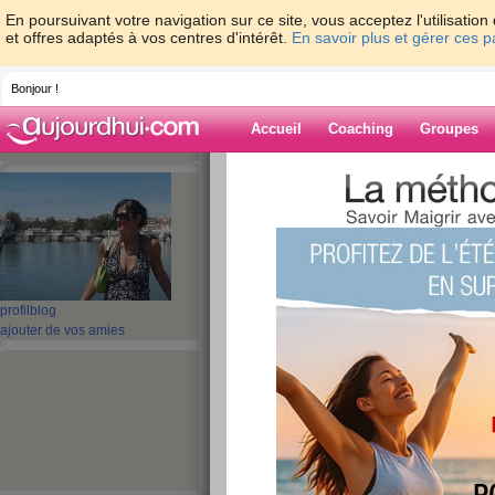
En poursuivant votre navigation sur ce site, vous acceptez l'utilisati
et offres adaptés à vos centres d'intérêt.
En savoir plus et gérer ces 
Bonjour !
Accueil
Coaching
Groupes
Accueil
>
espaces
>
lililou29
> Déjà lundi s
Blog de lililou29
aide blog
Déjà lundi soir !!!!
profil
blog
ajouter de vos amies
vu passer!!!
publié le 13/10/2008 à 22:11