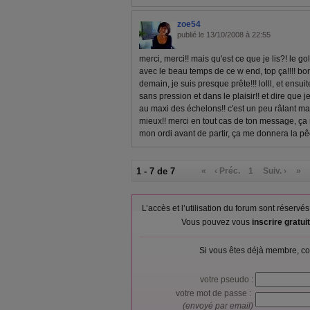
zoe54
publié le 13/10/2008 à 22:55
merci, merci!! mais qu'est ce que je lis?! le g
avec le beau temps de ce w end, top ça!!!! bo
demain, je suis presque prête!!! lolll, et ensu
sans pression et dans le plaisir!! et dire que je
au maxi des échelons!! c'est un peu râlant mai
mieux!! merci en tout cas de ton message, ça me
mon ordi avant de partir, ça me donnera la pê
1 - 7 de 7
«
‹ Préc.
1
Suiv. ›
»
L’accès et l’utilisation du forum sont réser
Vous pouvez vous
inscrire gratu
Si vous êtes déjà membre, co
votre pseudo :
votre mot de passe :
(envoyé par email)