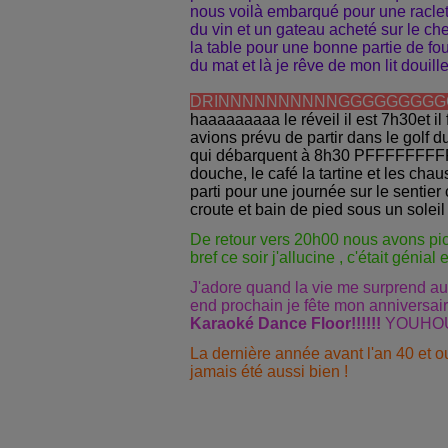
nous voilà embarqué pour une raclette
du vin et un gateau acheté sur le ch
la table pour une bonne partie de fou rir
du mat et là je rêve de mon lit douillet !!
DRINNNNNNNNNNGGGGGGGGGG
haaaaaaaaa le réveil il est 7h30et il 
avions prévu de partir dans le golf
qui débarquent à 8h30 PFFFFFFFFFFF
douche, le café la tartine et les chau
parti pour une journée sur le sentier 
croute et bain de pied sous un soleil
De retour vers 20h00 nous avons picor
bref ce soir j'allucine , c'était génial 
J'adore quand la vie me surprend au
end prochain je fête mon anniversaire
Karaoké Dance Floor!!!!!!
YOUHOU
La dernière année avant l'an 40 et ou
jamais été aussi bien !