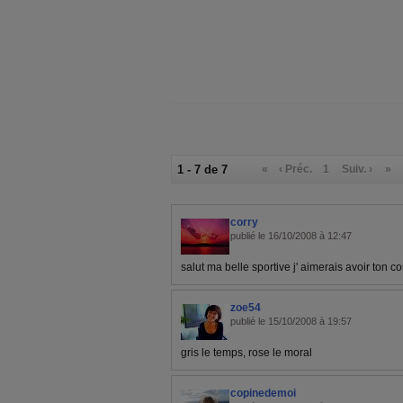
1 - 7 de 7
«
‹ Préc.
1
Suiv. ›
»
corry
publié le 16/10/2008 à 12:47
salut ma belle sportive j' aimerais avoir ton c
zoe54
publié le 15/10/2008 à 19:57
gris le temps, rose le moral
copinedemoi