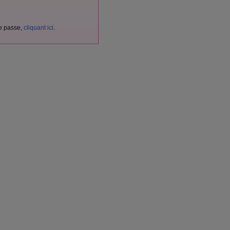
de passe,
cliquant ici
.