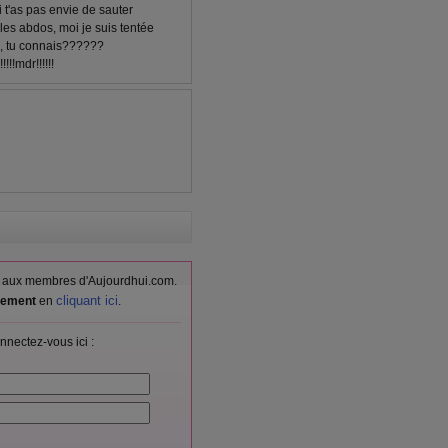
 t'as pas envie de sauter
les abdos, moi je suis tentée
 , tu connais??????
!!!mdr!!!!!!
vés aux membres d'Aujourdhui.com.
cliquant ici
itement
en
.
nnectez-vous ici :