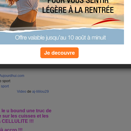
Je decouvre
- Aujourdhui.com
e sport
sport
Video
de
aj-lililou29
, le u bound une truc de
e sur les cuisses et les
la CELLULITE !!!
à accro !!!