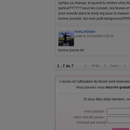
sympa ça change; et quand tu rentres chez toi
partout?????? pour les cuisses, les fesses et 
pour investir dans le body leg pour la maison
bonne journée. biz mon petit kangourou!!!!!!!!!!!!
AneLorDabo
publié le 10/10/2008 à 09:33
bonne journe toi
1 - 7 de 7
«
‹ Préc.
1
Suiv. ›
»
L’accès et l’utilisation du forum sont réser
Vous pouvez vous
inscrire gratu
Si vous êtes déjà membre, co
votre pseudo :
votre mot de passe :
(envoyé par email)