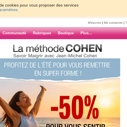
on de cookies pour vous proposer des services
paramètres.
M'inscrire
|
Me connecter
|
?
Communauté
Rubriques
Boutique
Plus...
e vidéo !!!houhouh ou quelle belle
 !!!houhouh ou
de fou rire !!!et
..
ARCHIVES