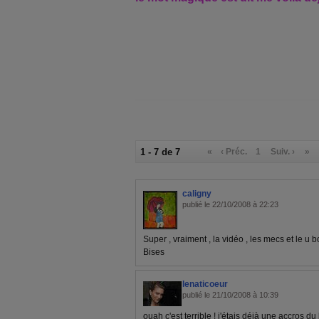
1 - 7 de 7
«
‹ Préc.
1
Suiv. ›
»
caligny
publié le 22/10/2008 à 22:23
Super , vraiment , la vidéo , les mecs et le u
Bises
lenaticoeur
publié le 21/10/2008 à 10:39
ouah c'est terrible ! j'étais déjà une accros du