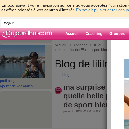
En poursuivant votre navigation sur ce site, vous acceptez l'utilisati
et offres adaptés à vos centres d'intérêt.
En savoir plus et gérer ces 
Bonjour !
Accueil
Coaching
Groupes
Accueil
>
espaces
>
lililou29
> ma surpris
partie de fou rire !!!et de sport biensur .....
Blog de lililou29
aide blog
profil
blog
ma surprise vidéo
ajouter de vos amies
quelle belle partie 
de sport biensur ...
publié le 10/10/2008 à 08:45