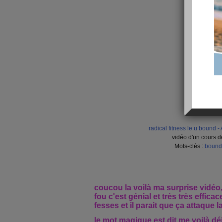
radical fitness le u bound 
vidéo d'un cours d
Mots-clés :
bound
coucou la voilà ma surprise vidéo
fou c'est génial et très très efficac
fesses et il parait que ça attaque 
le mot magique est dit me voilà déj