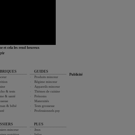
ime et cela les rend heureux
rir
BRIQUES
GUIDES
Publicité
ceur
Produits minceur
rition
Régime minceur
sine
Appareils minceur
cho & tests
Thèmes de cuisine
me & santé
Prénoms
ssesse
Maternités
man & bébé
Tests grossesse
uté
Professionnels psy
SSIERS
PLUS
siers minceur
Jeux
siers nutrition
Infos