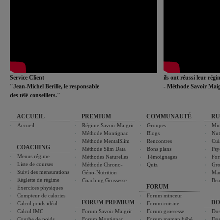
Service Client
ils ont réussi leur rég
"Jean-Michel Berille, le responsable
- Méthode Savoir Maig
des télé-conseillers."
ACCUEIL
PREMIUM
COMMUNAUTÉ
RU
Accueil
Régime Savoir Maigrir
Groupes
Min
Méthode Montignac
Blogs
Nut
Méthode MentalSlim
Rencontres
Cui
COACHING
Méthode Slim Data
Bons plans
Psy
Menus régime
Méthodes Naturelles
Témoignages
For
Liste de courses
Méthode Chrono-
Quiz
Gro
Suivi des mensurations
Géno-Nutrition
Ma
Réglette de régime
Coaching Grossesse
Bea
FORUM
Exercices physiques
Compteur de calories
Forum minceur
FORUM PREMIUM
DO
Calcul poids idéal
Forum cuisine
Calcul IMC
Forum Savoir Maigrir
Forum grossesse
Dos
Courbe de poids
Forum Montignac
Forum maman bébé
Dos