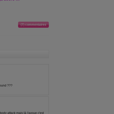
(7) commentaires
 bound ???
 body attack mais là j'avoue c'est