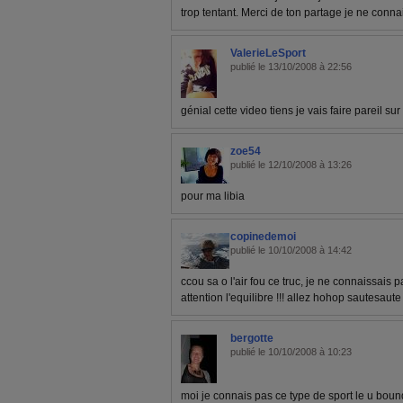
trop tentant. Merci de ton partage je ne conna
ValerieLeSport
publié le 13/10/2008 à 22:56
génial cette video tiens je vais faire pareil s
zoe54
publié le 12/10/2008 à 13:26
pour ma libia
copinedemoi
publié le 10/10/2008 à 14:42
ccou sa o l'air fou ce truc, je ne connaissais 
attention l'equilibre !!! allez hohop sautesaute
bergotte
publié le 10/10/2008 à 10:23
moi je connais pas ce type de sport le u bound!!!