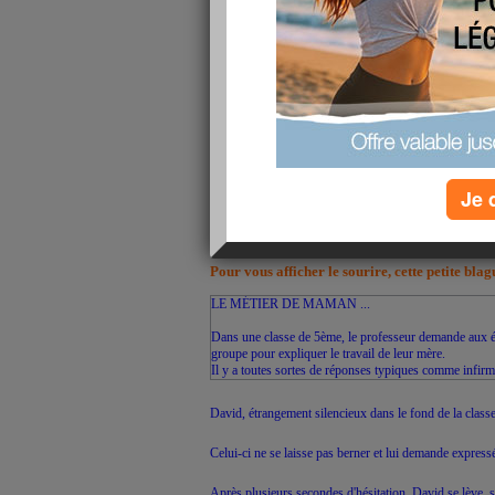
Déjà une semaine que je n'ai rien poster... le 
Côté poids ça ne bouge pas... grrrr
Mais je garde bon espoir de voir lesnombres 
Je 
Pour vous afficher le sourire, cette petite bla
LE MÉTIER DE MAMAN ...
Dans une classe de 5ème, le professeur demande aux élè
groupe pour expliquer le travail de leur mère.
Il y a toutes sortes de réponses typiques comme infirm
David, étrangement silencieux dans le fond de la classe
Celui-ci ne se laisse pas berner et lui demande express
Après plusieurs secondes d'hésitation, David se lève, sou