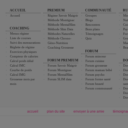
ACCUEIL
PREMIUM
COMMUNAUTÉ
RU
Accueil
Régime Savoir Maigrir
Groupes
Min
Méthode Montignac
Blogs
Nut
Méthode MentalSlim
Rencontres
Cui
COACHING
Méthode Slim Data
Bons plans
Psy
Menus régime
Méthodes Naturelles
Témoignages
For
Liste de courses
Méthode Chrono-
Quiz
Gro
Suivi des mensurations
Géno-Nutrition
Ma
Réglette de régime
Coaching Grossesse
Bea
FORUM
Exercices physiques
Compteur de calories
Forum minceur
FORUM PREMIUM
DO
Calcul poids idéal
Forum cuisine
Calcul IMC
Forum Savoir Maigrir
Forum grossesse
Dos
Courbe de poids
Forum Montignac
Forum maman bébé
Dos
Calcul IMG
Forum MentalSlim
Forum psycho
Dos
Grossesse mois par
Forum SLIM data
Forum forme santé
Dos
mois
Forum beauté
san
Forum communauté
Dos
Dos
Dos
accueil
plan du site
envoyer à une amie
témoigna
Forum minceur
Forum cuisine