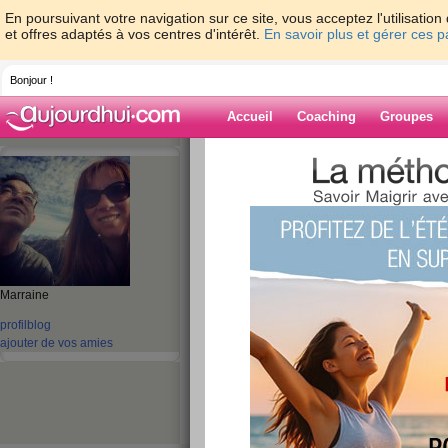
En poursuivant votre navigation sur ce site, vous acceptez l'utilisati
et offres adaptés à vos centres d'intérêt.
En savoir plus et gérer ces 
Bonjour !
Accueil
Coaching
Groupes
Accueil
>
espaces
>
lilileretour
> de pas
Blog de lililereto
aide blog
de passage
Marraine
publié le 29/09/2009 à 08:29
profil
blog
ajouter de vos amies
Coucou tout le monde!