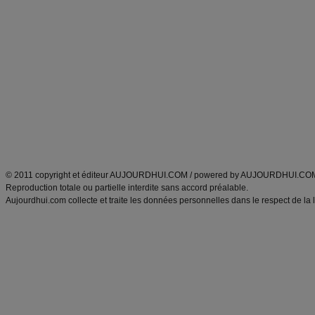
Commencer un régime
boissons, vins et cocktails
Alimentation équilibrée et nutrition
astuces et bons plans
Minceur
Recette cuisine
exercices physiques
recette facile
produits minceur
Recette poulet
Tags
:
ventre plat
|
maigrir des fesses
|
abdominaux
|
régime américain
|
régime mayo
|
Découvrez aussi
:
exercices abdominaux
|
recette wok
|
ANXA Partenaires
:
Recette
de cuisine |
Recette cuisine
|
© 2011 copyright et éditeur AUJOURDHUI.COM / powered by AUJOURDHUI.CO
Reproduction totale ou partielle interdite sans accord préalable.
Aujourdhui.com collecte et traite les données personnelles dans le respect de la 