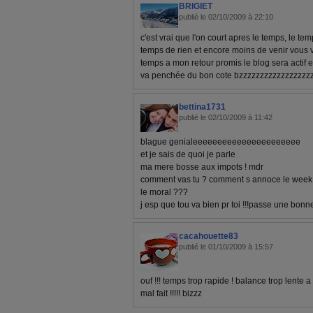
BRIGIET
publié le 02/10/2009 à 22:10
c'est vrai que l'on court apres le temps, le temp
temps de rien et encore moins de venir vous 
temps a mon retour promis le blog sera actif e
va penchée du bon cote bzzzzzzzzzzzzzzzzz
bettina1731
publié le 02/10/2009 à 11:42
blague genialeeeeeeeeeeeeeeeeeeeeee
et je sais de quoi je parle
ma mere bosse aux impots ! mdr
comment vas tu ? comment s annoce le week
le moral ???
j esp que tou va bien pr toi !!!passe une bonn
cacahouette83
publié le 01/10/2009 à 15:57
ouf !!! temps trop rapide ! balance trop lente 
mal fait !!!!! bizzz