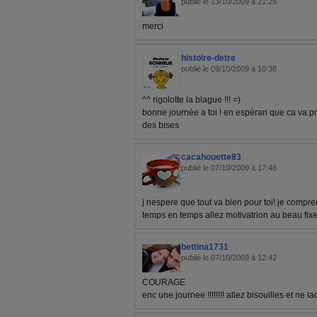
publié le 13/10/2009 à 21:25
merci
histoire-detre
publié le 09/10/2009 à 10:38
^^ rigolotte la blague !!! =)
bonne journée a toi ! en espéran que ca va pr
des bises
cacahouette83
publié le 07/10/2009 à 17:46
j nespere que tout va bien pour toi! je comp
temps en temps allez motivatrion au beau fixe !
bettina1731
publié le 07/10/2009 à 12:42
COURAGE
enc une journee !!!!!!!! allez bisouilles et ne l