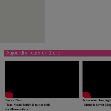
Aujourdhui.com en 1 clic !
Service Client
ils ont réussi leur rég
"Jean-Michel Berille, le responsable
- Méthode Savoir Maig
des télé-conseillers."