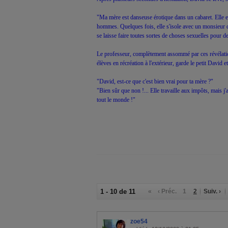
"Ma mère est danseuse érotique dans un cabaret. Elle 
hommes. Quelques fois, elle s'isole avec un monsieur d
se laisse faire toutes sortes de choses sexuelles pour de 
Le professeur, complètement assommé par ces révélatio
élèves en récréation à l'extérieur, garde le petit David e
"David, est-ce que c'est bien vrai pour ta mère ?"
"Bien sûr que non !... Elle travaille aux impôts, mais 
tout le monde !"
1 - 10 de 11
«
‹ Préc.
1
2
Suiv. ›
zoe54