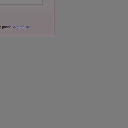
de passe,
cliquant ici
.