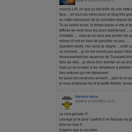
publié le 23/10/2009 à 00:27
coucou Lilli, oh que ça fait drôle de voir cette 
face.....en tout cas merci pour ce blog très grent
eu cette impression de te connaitre depuis longt
Tu as raison aussi, le temps passe si vite et t
difficile de venir tous les jours maintenant....
s'installe...... mais je ne veux pas perdre les
même s'il est en train de péricliter un peu.....
Question poids, moi aussi je stagne.....enfin
ce moment.....je ne me remue pas assez hélas
heureusement les vacances de Toussaint arriv
faire du vélo....je viens d'en acheter un au troc
mais ça va m'aider à me réhabituer à pédaler
des voitures qui me dépassent.
toi aussi les vacances arrivent.....pars tu un 
je vous embrasse toi et ta petite famille, beau
histoire-detre
publié le 11/10/2009 à 12:31
ca c'est géniale !!!
courage pr le poid ! parfois il ne faut pas nu
kilos en trop !!!
j'espère que tu vas bien