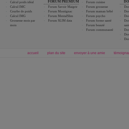
FORUM PREMIUM
DO
Calcul poids idéal
Forum cuisine
Calcul IMC
Forum Savoir Maigrir
Forum grossesse
Dos
Courbe de poids
Forum Montignac
Forum maman bébé
Dos
Calcul IMG
Forum MentalSlim
Forum psycho
Dos
Grossesse mois par
Forum SLIM data
Forum forme santé
Dos
mois
Forum beauté
san
Forum communauté
Dos
Dos
Dos
accueil
plan du site
envoyer à une amie
témoigna
Forum minceur
Forum cuisine
Commencer un régime
boissons, vins et cocktails
Alimentation équilibrée et nutrition
astuces et bons plans
Minceur
Recette cuisine
exercices physiques
recette facile
produits minceur
Recette poulet
Tags
:
ventre plat
|
maigrir des fesses
|
abdominaux
|
régime américain
|
régime mayo
|
Découvrez aussi
:
exercices abdominaux
|
recette wok
|