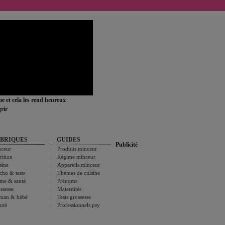
ime et cela les rend heureux
rir
BRIQUES
GUIDES
Publicité
ceur
Produits minceur
rition
Régime minceur
sine
Appareils minceur
cho & tests
Thèmes de cuisine
me & santé
Prénoms
ssesse
Maternités
man & bébé
Tests grossesse
uté
Professionnels psy