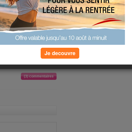
s sommes organisées via internet
e personne fidèle à son image
agréable impression de connaitre
rdre ces quelques kilos qui me
'en suis bien consciente!
Je decouvre
(3) commentaires