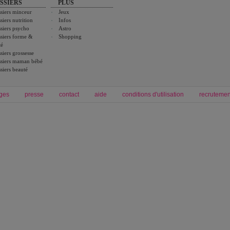
SSIERS
PLUS
siers minceur
Jeux
siers nutrition
Infos
siers psycho
Astro
siers forme &
Shopping
té
siers grossesse
siers maman bébé
siers beauté
ges
presse
contact
aide
conditions d'utilisation
recrutemen
Forum grossesse et bébé
Forum psychologie
envie de bébé et de devenir maman
développement personnel et spiritua
accouchement et naissance de bébé
couple et sexualité
Grossesse et femme enceinte
Psychologie
symptome grossesse
intelligence et test de qi
calendrier de grossesse
test qi
régime protéiné
|
maigrir du ventre
|