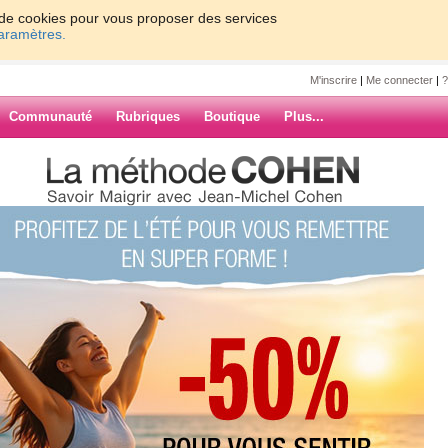
on de cookies pour vous proposer des services
paramètres.
M'inscrire
|
Me connecter
|
?
Communauté
Rubriques
Boutique
Plus...
se du jour...
ur
...
j'ai rencontré en vrai Pianoforte92,
sicale, et son mari !
ARCHIVES
oulouse), elle m'a proposé que nous