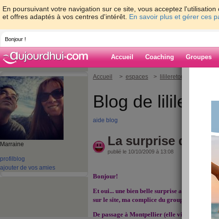
En poursuivant votre navigation sur ce site, vous acceptez l'utilisati
et offres adaptés à vos centres d'intérêt.
En savoir plus et gérer ces 
Bonjour !
Accueil
Coaching
Groupes
Accueil
>
espaces
>
lilileretour
> La surpri
Blog de lililereto
aide blog
La surprise du jour
Marraine
publié le 10/10/2009 à 13:08
profil
blog
ajouter de vos amies
Bonjour!
Et oui... une bien belle surprise aujourd'hui: 
sur le site, ma complice du groupe La bulle mu
De passage à Montpellier (elle vit à côté de T