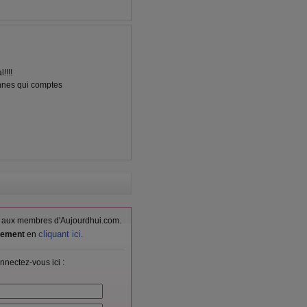
!!!!
onnes qui comptes
vés aux membres d'Aujourdhui.com.
cliquant ici
itement
en
.
nnectez-vous ici :