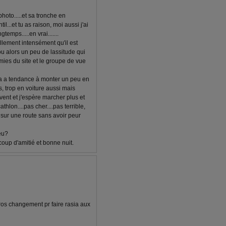
photo.....et sa tronche en
il...et tu as raison, moi aussi j'ai
emps.....en vrai.......
ellement intensément qu'il est
..ou alors un peu de lassitude qui
 amies du site et le groupe de vue
 ça a tendance à monter un peu en
, trop en voiture aussi mais
ent et j'espère marcher plus et
athlon....pas cher....pas terrible,
 sur une route sans avoir peur
peu?
coup d'amitié et bonne nuit.
 gros changement pr faire rasia aux