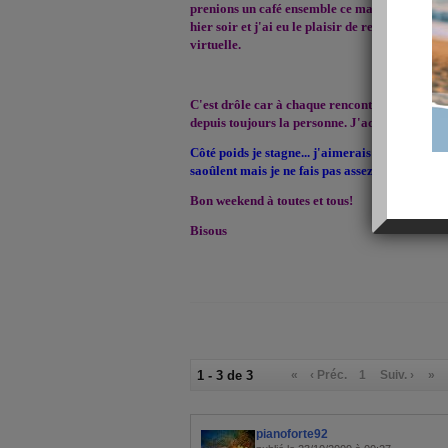
prenions un café ensemble ce matin. Nous nou
hier soir et j'ai eu le plaisir de rencontrer un
virtuelle.
C'est drôle car à chaque rencontre j'ai cette 
depuis toujours la personne. J'adoooore!
Côté poids je stagne... j'aimerais vraiment pe
saoûlent mais je ne fais pas assez d'efforts... j
Bon weekend à toutes et tous!
Bisous
1 - 3 de 3
«
‹ Préc.
1
Suiv. ›
»
pianoforte92