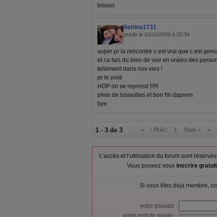
bisous
bettina1731
publié le 10/10/2009 à 15:34
super pr la rencontre c est vrai que c est genial
et ca fais du bien de voir en vraies des pers
tellement dans nos vies !
pr le poid
HOP on se reprend !!!!!!
plein de bisouilles et bon fin daprem
bye
1 - 3 de 3
«
‹ Préc.
1
Suiv. ›
»
L’accès et l’utilisation du forum sont réser
Vous pouvez vous
inscrire gratu
Si vous êtes déjà membre, co
votre pseudo :
votre mot de passe :