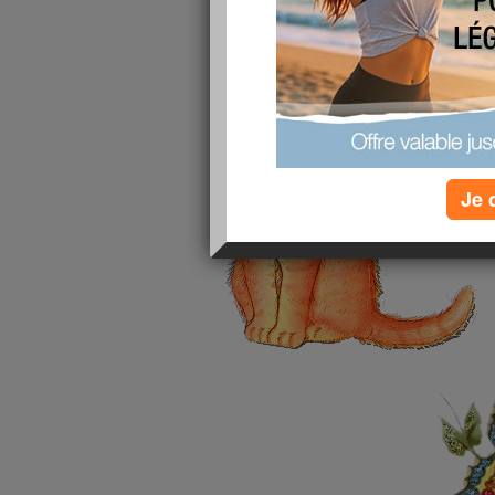
vais beaucoup mieux et en plus sa est j'ai encor
kl que je pere en 3 semaine il faut que je contin
Je 