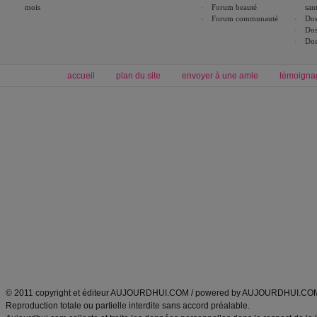
mois
Forum beauté
san
Forum communauté
Dos
Dos
Dos
accueil
plan du site
envoyer à une amie
témoigna
Forum minceur
Forum cuisine
Commencer un régime
boissons, vins et cocktails
Alimentation équilibrée et nutrition
astuces et bons plans
Minceur
Recette cuisine
exercices physiques
recette facile
produits minceur
Recette poulet
Tags
:
ventre plat
|
maigrir des fesses
|
abdominaux
|
régime américain
|
régime mayo
|
Découvrez aussi
:
exercices abdominaux
|
recette wok
|
ANXA Partenaires
:
Recette
de cuisine |
Recette cuisine
|
© 2011 copyright et éditeur AUJOURDHUI.COM / powered by AUJOURDHUI.CO
Reproduction totale ou partielle interdite sans accord préalable.