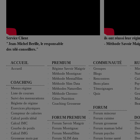
Service Client
ils ont réussi leur rég
"Jean-Michel Berille, le responsable
- Méthode Savoir Maig
des télé-conseillers."
ACCUEIL
PREMIUM
COMMUNAUTÉ
RU
Accueil
Régime Savoir Maigrir
Groupes
Min
Méthode Montignac
Blogs
Nut
Méthode MentalSlim
Rencontres
Cui
COACHING
Méthode Slim Data
Bons plans
Psy
Menus régime
Méthodes Naturelles
Témoignages
For
Liste de courses
Méthode Chrono-
Quiz
Gro
Suivi des mensurations
Géno-Nutrition
Ma
Réglette de régime
Coaching Grossesse
Bea
FORUM
Exercices physiques
Compteur de calories
Forum minceur
FORUM PREMIUM
DO
Calcul poids idéal
Forum cuisine
Calcul IMC
Forum Savoir Maigrir
Forum grossesse
Dos
Courbe de poids
Forum Montignac
Forum maman bébé
Dos
Calcul IMG
Forum MentalSlim
Forum psycho
Dos
Grossesse mois par
Forum SLIM data
Forum forme santé
Dos