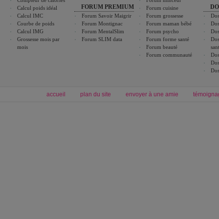
Compteur de calories
Forum minceur
FORUM PREMIUM
DO
Calcul poids idéal
Forum cuisine
Calcul IMC
Forum Savoir Maigrir
Forum grossesse
Dos
Courbe de poids
Forum Montignac
Forum maman bébé
Dos
Calcul IMG
Forum MentalSlim
Forum psycho
Dos
Grossesse mois par
Forum SLIM data
Forum forme santé
Dos
mois
Forum beauté
san
Forum communauté
Dos
Dos
Dos
accueil
plan du site
envoyer à une amie
témoigna
Forum minceur
Forum cuisine
Commencer un régime
boissons, vins et cocktails
Alimentation équilibrée et nutrition
astuces et bons plans
Minceur
Recette cuisine
exercices physiques
recette facile
produits minceur
Recette poulet
Tags
:
ventre plat
|
maigrir des fesses
|
abdominaux
|
régime américain
|
régime mayo
|
Découvrez aussi
:
exercices abdominaux
|
recette wok
|