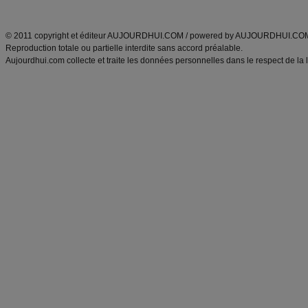
ANXA Partenaires
:
Recette
de cuisine |
Recette cuisine
|
© 2011 copyright et éditeur AUJOURDHUI.COM / powered by AUJOURDHUI.CO
Reproduction totale ou partielle interdite sans accord préalable.
Aujourdhui.com collecte et traite les données personnelles dans le respect de la 