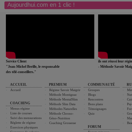
Aujourdhui.com en 1 clic !
Service Client
ils ont réussi leur rég
"Jean-Michel Berille, le responsable
- Méthode Savoir Maig
des télé-conseillers."
ACCUEIL
PREMIUM
COMMUNAUTÉ
RU
Accueil
Régime Savoir Maigrir
Groupes
Min
Méthode Montignac
Blogs
Nut
Méthode MentalSlim
Rencontres
Cui
COACHING
Méthode Slim Data
Bons plans
Psy
Menus régime
Méthodes Naturelles
Témoignages
For
Liste de courses
Méthode Chrono-
Quiz
Gro
Suivi des mensurations
Géno-Nutrition
Ma
Réglette de régime
Coaching Grossesse
Bea
FORUM
Exercices physiques