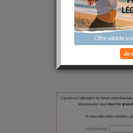
il faut pas pedre le moral donc demain c'est le jour d
vivement j'espére que la météo va changer il faut cont
arriver bon je vous quitte gros bissou a tout le monde
lundi bon wkn bissou
ouoooooooooooooooooooooooooo
Je 
L’accès et l’utilisation du forum sont réser
Vous pouvez vous
inscrire gratu
Si vous êtes déjà membre, co
votre pseudo :