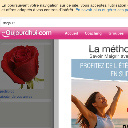
En poursuivant votre navigation sur ce site, vous acceptez l'utilisati
et offres adaptés à vos centres d'intérêt.
En savoir plus et gérer ces 
Bonjour !
Accueil
Coaching
Groupes
Accueil
>
espaces
>
lili91200
> malade
Blog de lili9120
aide blog
malade
publié le 27/03/2009 à 11:28
profil
blog
ajouter de vos amies
bonjourd a toute je n'est pas plus se connect
temps pourri j'ai attrapper une bonne bronchit
a la maisson et je peut rien faire avec 40 de 
passer un mauvais wkn car je vais etre aublig
grave sa irra beaucoup mieux lundi .