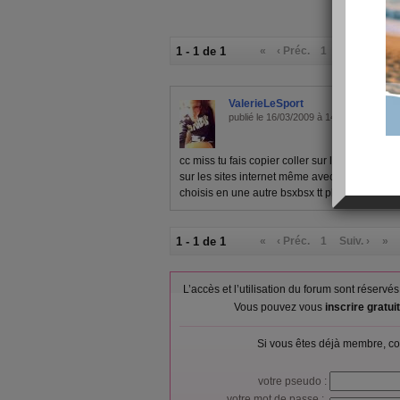
1 - 1 de 1
«
‹ Préc.
1
Suiv. ›
»
ValerieLeSport
publié le 16/03/2009 à 14:46
cc miss tu fais copier coller sur l'image ... pa
sur les sites internet même avec des copier c
choisis en une autre bsxbsx tt plein !
1 - 1 de 1
«
‹ Préc.
1
Suiv. ›
»
L’accès et l’utilisation du forum sont réser
Vous pouvez vous
inscrire gratu
Si vous êtes déjà membre, co
votre pseudo :
votre mot de passe :