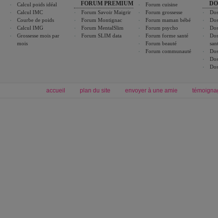
FORUM PREMIUM
DO
Calcul poids idéal
Forum cuisine
Calcul IMC
Forum Savoir Maigrir
Forum grossesse
Dos
Courbe de poids
Forum Montignac
Forum maman bébé
Dos
Calcul IMG
Forum MentalSlim
Forum psycho
Dos
Grossesse mois par
Forum SLIM data
Forum forme santé
Dos
mois
Forum beauté
san
Forum communauté
Dos
Dos
Dos
accueil
plan du site
envoyer à une amie
témoigna
Forum minceur
Forum cuisine
Commencer un régime
boissons, vins et cocktails
Alimentation équilibrée et nutrition
astuces et bons plans
Minceur
Recette cuisine
exercices physiques
recette facile
produits minceur
Recette poulet
Tags
:
ventre plat
|
maigrir des fesses
|
abdominaux
|
régime américain
|
régime mayo
|
Découvrez aussi
:
exercices abdominaux
|
recette wok
|