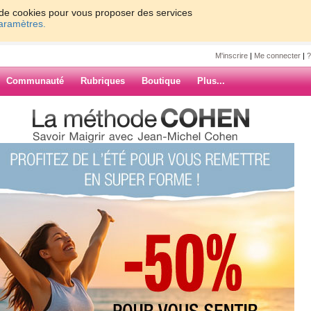
on de cookies pour vous proposer des services
paramètres.
M'inscrire
|
Me connecter
|
?
Communauté
Rubriques
Boutique
Plus...
0
di avec un semie agréable lili91200
(1) commentaires
ARCHIVES