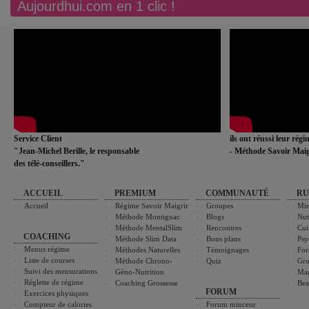
Aujourdhui.com en 1 clic !
Service Client
ils ont réussi leur rég
"Jean-Michel Berille, le responsable
- Méthode Savoir Maig
des télé-conseillers."
ACCUEIL
PREMIUM
COMMUNAUTÉ
RU
Accueil
Régime Savoir Maigrir
Groupes
Min
Méthode Montignac
Blogs
Nut
Méthode MentalSlim
Rencontres
Cui
COACHING
Méthode Slim Data
Bons plans
Psy
Menus régime
Méthodes Naturelles
Témoignages
For
Liste de courses
Méthode Chrono-
Quiz
Gro
Suivi des mensurations
Géno-Nutrition
Ma
Réglette de régime
Coaching Grossesse
Bea
FORUM
Exercices physiques
Compteur de calories
Forum minceur