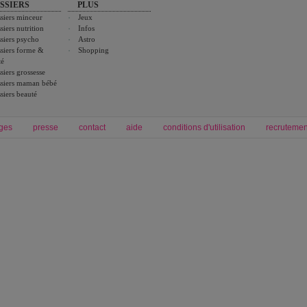
SSIERS
PLUS
siers minceur
Jeux
siers nutrition
Infos
siers psycho
Astro
siers forme &
Shopping
té
siers grossesse
siers maman bébé
siers beauté
ges
presse
contact
aide
conditions d'utilisation
recrutemen
Forum grossesse et bébé
Forum psychologie
envie de bébé et de devenir maman
développement personnel et spiritua
accouchement et naissance de bébé
couple et sexualité
Grossesse et femme enceinte
Psychologie
symptome grossesse
intelligence et test de qi
calendrier de grossesse
test qi
régime protéiné
|
maigrir du ventre
|