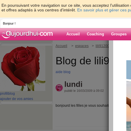
En poursuivant votre navigation sur ce site, vous acceptez l'utilisati
et offres adaptés à vos centres d'intérêt.
En savoir plus et gérer ces 
Bonjour !
Accueil
Coaching
Groupes
Accueil
>
espaces
>
lili91200
> lundi
Blog de lili9120
aide blog
lundi
publié le 16/03/2009 à 09:02
profil
blog
ajouter de vos amies
bonjourd les filles je vous souhaite un bon lun