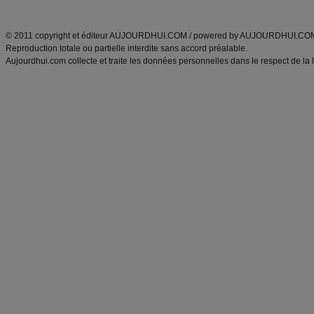
ANXA Partenaires
:
Recette
de cuisine |
Recette cuisine
|
© 2011 copyright et éditeur AUJOURDHUI.COM / powered by AUJOURDHUI.CO
Reproduction totale ou partielle interdite sans accord préalable.
Aujourdhui.com collecte et traite les données personnelles dans le respect de la 