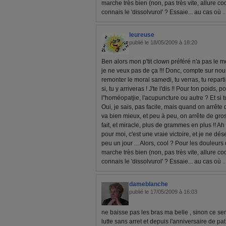
marche très bien (non, pas très vite, allure cool 
connais le 'dissolvurol' ? Essaie... au cas où ..
leureuse
publié le 18/05/2009 à 18:20
Ben alors mon p'tit clown préféré n'a pas le m
je ne veux pas de ça !!! Donc, compte sur nous
remonter le moral samedi, tu verras, tu reparti
si, tu y arriveras ! J'te l'dis !! Pour ton poids,
l"homéopatjie, l'acupuncture ou autre ? Et si 
Oui, je sais, pas facile, mais quand on arrête 
va bien mieux, et peu à peu, on arrête de grossi
fait, et miracle, plus de grammes en plus !!
pour moi, c'est une vraie victoire, et je ne dés
peu un jour ... Alors, cool ? Pour les douleurs
marche très bien (non, pas très vite, allure cool 
connais le 'dissolvurol' ? Essaie... au cas où ..
dameblanche
publié le 17/05/2009 à 16:03
ne baisse pas les bras ma belle , sinon ce ser
lutte sans arret et depuis l'anniversaire de pat j