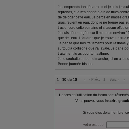
Je comprends ton désarroi, moi je suis tjrs suiv
reprends, elle m'a donné plein de trucs contre
de déloger cette eau. Je perds en masse gras
gras, revient en eau, donc je ne bouge pas su
truc encore cette semaine et si aucun effet, on
Je suis découragée, car il me reste environ 13
que de l'eau. Il faudrait que je trouve un truc 
Je pense que nos traitements pour l'asthme y
surtout la cortisone que j'ai avalé. Je parle po
traitement tu as pour ton asthme.
Je te souhaite un bon dimanche, ici on a le so
Bonne journée bisous
1 - 10 de 10
«
‹ Préc.
1
Suiv. ›
»
L’accès et l’utilisation du forum sont réser
Vous pouvez vous
inscrire gratu
Si vous êtes déjà membre, co
votre pseudo :