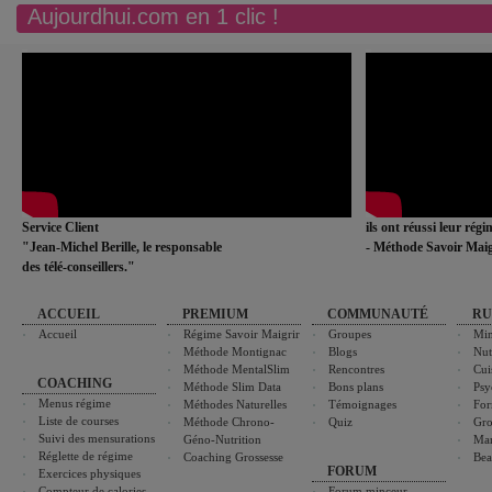
Aujourdhui.com en 1 clic !
Service Client
ils ont réussi leur rég
"Jean-Michel Berille, le responsable
- Méthode Savoir Maig
des télé-conseillers."
ACCUEIL
PREMIUM
COMMUNAUTÉ
RU
Accueil
Régime Savoir Maigrir
Groupes
Min
Méthode Montignac
Blogs
Nut
Méthode MentalSlim
Rencontres
Cui
COACHING
Méthode Slim Data
Bons plans
Psy
Menus régime
Méthodes Naturelles
Témoignages
For
Liste de courses
Méthode Chrono-
Quiz
Gro
Suivi des mensurations
Géno-Nutrition
Ma
Réglette de régime
Coaching Grossesse
Bea
FORUM
Exercices physiques
Compteur de calories
Forum minceur