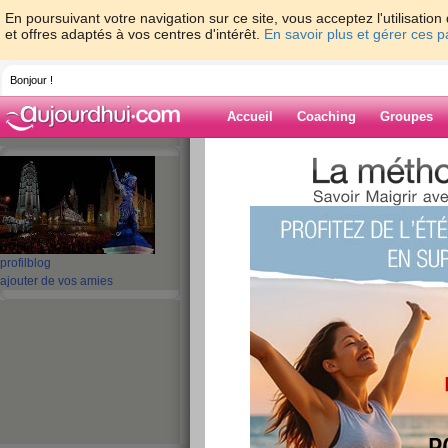
En poursuivant votre navigation sur ce site, vous acceptez l'utilisati
et offres adaptés à vos centres d'intérêt.
En savoir plus et gérer ces 
Bonjour !
Accueil
Coaching
Groupes
Accueil
>
espaces
>
lilasblanc2610
> com
Blog de lilasbl
aide blog
profil
blog
completement dec
ajouter de vos amies
publié le 17/05/2009 à 08:13
je suis a bout de ma resistance j ai de plus en 
guerre contre ces kilos
j ai beau faire attention a tout ne pas manger g
moyens de perdre durablement