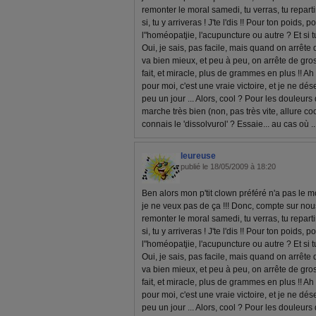
remonter le moral samedi, tu verras, tu reparti
si, tu y arriveras ! J'te l'dis !! Pour ton poids,
l"homéopatjie, l'acupuncture ou autre ? Et si 
Oui, je sais, pas facile, mais quand on arrête 
va bien mieux, et peu à peu, on arrête de grossi
fait, et miracle, plus de grammes en plus !!
pour moi, c'est une vraie victoire, et je ne dés
peu un jour ... Alors, cool ? Pour les douleurs
marche très bien (non, pas très vite, allure cool 
connais le 'dissolvurol' ? Essaie... au cas où ..
leureuse
publié le 18/05/2009 à 18:20
Ben alors mon p'tit clown préféré n'a pas le m
je ne veux pas de ça !!! Donc, compte sur nous
remonter le moral samedi, tu verras, tu reparti
si, tu y arriveras ! J'te l'dis !! Pour ton poids,
l"homéopatjie, l'acupuncture ou autre ? Et si 
Oui, je sais, pas facile, mais quand on arrête 
va bien mieux, et peu à peu, on arrête de grossi
fait, et miracle, plus de grammes en plus !!
pour moi, c'est une vraie victoire, et je ne dés
peu un jour ... Alors, cool ? Pour les douleurs