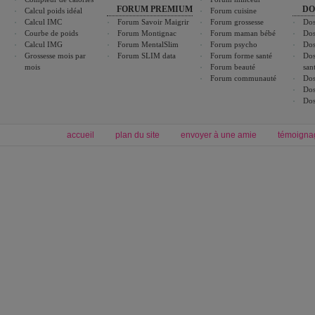
FORUM PREMIUM
DO
Calcul poids idéal
Forum cuisine
Calcul IMC
Forum Savoir Maigrir
Forum grossesse
Dos
Courbe de poids
Forum Montignac
Forum maman bébé
Dos
Calcul IMG
Forum MentalSlim
Forum psycho
Dos
Grossesse mois par
Forum SLIM data
Forum forme santé
Dos
mois
Forum beauté
san
Forum communauté
Dos
Dos
Dos
accueil
plan du site
envoyer à une amie
témoigna
Forum minceur
Forum cuisine
Commencer un régime
boissons, vins et cocktails
Alimentation équilibrée et nutrition
astuces et bons plans
Minceur
Recette cuisine
exercices physiques
recette facile
produits minceur
Recette poulet
Tags
:
ventre plat
|
maigrir des fesses
|
abdominaux
|
régime américain
|
régime mayo
|
Découvrez aussi
:
exercices abdominaux
|
recette wok
|