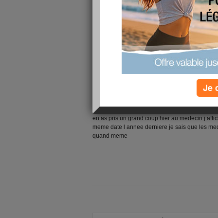
apres avoir du arreter de nouveau le sport quest
une grande partie de ce que j avais penibleme
les nevralgies dans la nuque sont de plus en pl
pedaler( ha oui meme mon velo) me fait souffri
histoire de faire du sport sans en avoir l air je 
pas moyens mes coudes ne veulent rien savoir
Je 
ils sont inflammes comme pas possible
je compte sur vous les filles pour me rendre ma
en as pris un grand coup hier au medecin j affic
meme date l annee derniere je sais que les m
quand meme