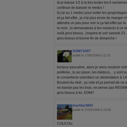
là je baisse 1/2 à la fois toutes les 6 semaines
continue de baisser le medoc !
là j'ai eu 1 medoc pour eviter les grognotage
et ça fait effet , je n'ai plus envie de manger n
attendre un peu pour voir si ça fait effet sur la
le nom , tu demanderas à ton medecin à ce m
voilà gros bisous , j'espere te voir samedi 23 , 
gros bisous et bonne fin de dimanche !
DOMY2007
publié le 17/05/2009 à 11:31
bonjour pascaline, alors je viens soutenir not
préférée...tu as raison, les médocs.... y sont 
te conseillerai volontiers un alimentation à 140
féculent du midi , ça cale et ça permet de ne 
ne baisse pas les bras, ne pense pas REGIME 
gros bisous à toi. DOMY
martine3883
publié le 17/05/2009 à 10:09
COUCOU,