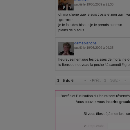
miaou13
publié le 19/05/2009 à 21:30
oh ma chérie que je suis troste et moi qui n'v
.grrrrrrrrrr
je te fais des bisous je te prends sur msn
pleins de bisous
dameblanche
publié le 19/05/2009 à 09:35
heureusement que tes baisses de moral ne dur
tu tiens de nouveau la peche ! à samedi !! gro
1 - 6 de 6
«
‹ Préc.
1
Suiv. ›
»
L’accès et l’utilisation du forum sont réser
Vous pouvez vous
inscrire gratu
Si vous êtes déjà membre, co
votre pseudo :