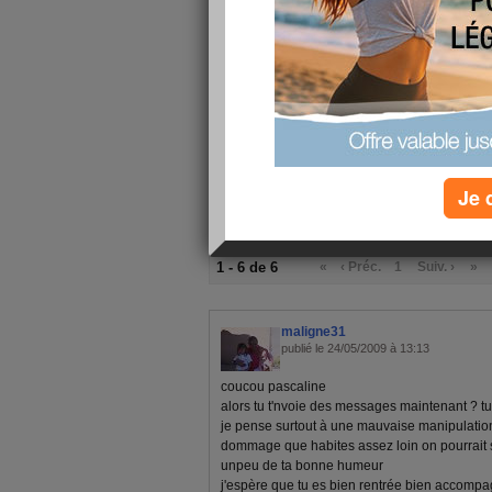
mais merci a vous toutes de votre soutien le mor
savoir que je vous verrez bientot ca me fais du
Je 
1 - 6 de 6
«
‹ Préc.
1
Suiv. ›
»
maligne31
publié le 24/05/2009 à 13:13
coucou pascaline
alors tu t'nvoie des messages maintenant ? tu
je pense surtout à une mauvaise manipulatio
dommage que habites assez loin on pourrait s
unpeu de ta bonne humeur
j'espère que tu es bien rentrée bien accomp