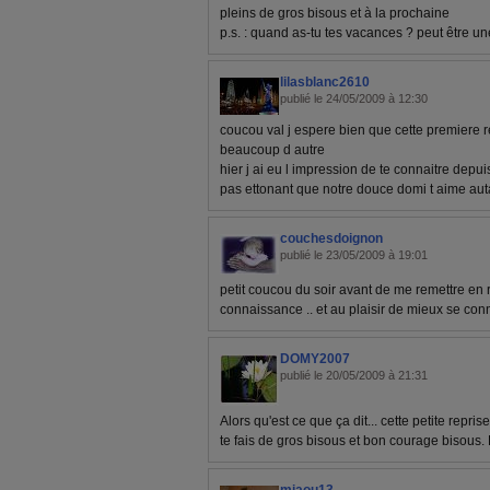
pleins de gros bisous et à la prochaine
p.s. : quand as-tu tes vacances ? peut être un
lilasblanc2610
publié le 24/05/2009 à 12:30
coucou val j espere bien que cette premiere r
beaucoup d autre
hier j ai eu l impression de te connaitre depu
pas ettonant que notre douce domi t aime aut
couchesdoignon
publié le 23/05/2009 à 19:01
petit coucou du soir avant de me remettre en ro
connaissance .. et au plaisir de mieux se conn
DOMY2007
publié le 20/05/2009 à 21:31
Alors qu'est ce que ça dit... cette petite repri
te fais de gros bisous et bon courage bisou