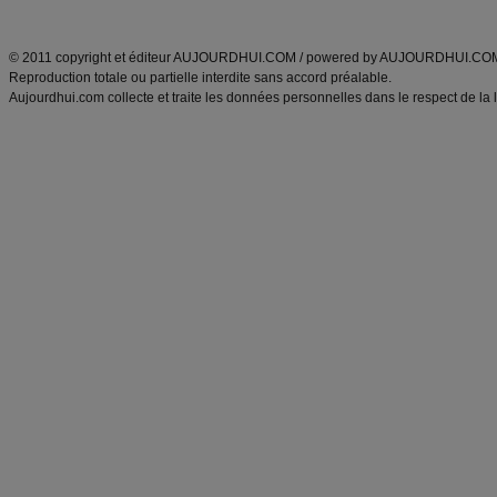
ANXA Partenaires
:
Recette
de cuisine |
Recette cuisine
|
© 2011 copyright et éditeur AUJOURDHUI.COM / powered by AUJOURDHUI.CO
Reproduction totale ou partielle interdite sans accord préalable.
Aujourdhui.com collecte et traite les données personnelles dans le respect de la 