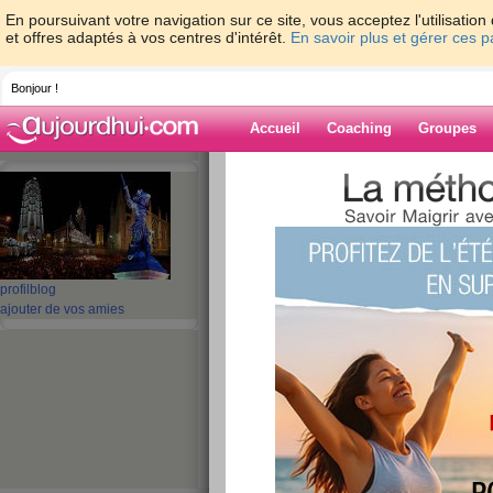
En poursuivant votre navigation sur ce site, vous acceptez l'utilisati
et offres adaptés à vos centres d'intérêt.
En savoir plus et gérer ces 
Bonjour !
Accueil
Coaching
Groupes
Accueil
>
espaces
>
lilasblanc2610
> co
Blog de lilasbl
aide blog
profil
blog
coucou
ajouter de vos amies
publié le 18/05/2009 à 22:42
allez lundi soir et je reprend deja mon trajet a 
regimes oupss regularisation de mon alimentat
je vais pas vous dire que c est de nouveau tout