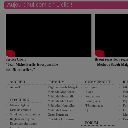
Aujourdhui.com en 1 clic !
Service Client
ils ont réussi leur rég
"Jean-Michel Berille, le responsable
- Méthode Savoir Maig
des télé-conseillers."
ACCUEIL
PREMIUM
COMMUNAUTÉ
RU
Accueil
Régime Savoir Maigrir
Groupes
Min
Méthode Montignac
Blogs
Nut
Méthode MentalSlim
Rencontres
Cui
COACHING
Méthode Slim Data
Bons plans
Psy
Menus régime
Méthodes Naturelles
Témoignages
For
Liste de courses
Méthode Chrono-
Quiz
Gro
Suivi des mensurations
Géno-Nutrition
Ma
Réglette de régime
Coaching Grossesse
Bea
FORUM
Exercices physiques