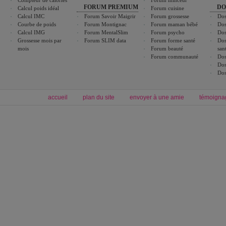
Compteur de calories
Forum minceur
FORUM PREMIUM
DO
Calcul poids idéal
Forum cuisine
Calcul IMC
Forum Savoir Maigrir
Forum grossesse
Dos
Courbe de poids
Forum Montignac
Forum maman bébé
Dos
Calcul IMG
Forum MentalSlim
Forum psycho
Dos
Grossesse mois par
Forum SLIM data
Forum forme santé
Dos
mois
Forum beauté
san
Forum communauté
Dos
Dos
Dos
accueil
plan du site
envoyer à une amie
témoigna
Forum minceur
Forum cuisine
Commencer un régime
boissons, vins et cocktails
Alimentation équilibrée et nutrition
astuces et bons plans
Minceur
Recette cuisine
exercices physiques
recette facile
produits minceur
Recette poulet
Tags
:
ventre plat
|
maigrir des fesses
|
abdominaux
|
régime américain
|
régime mayo
|
Découvrez aussi
:
exercices abdominaux
|
recette wok
|