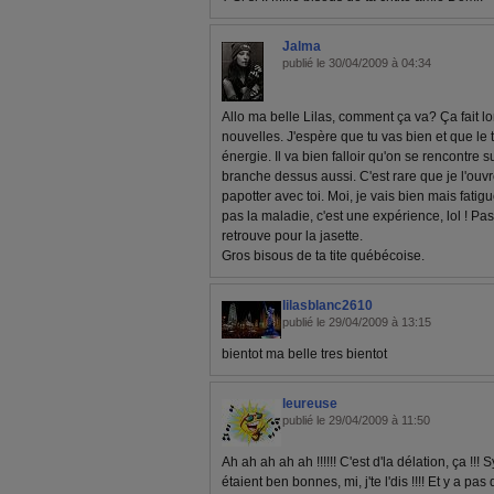
Jalma
publié le 30/04/2009 à 04:34
Allo ma belle Lilas, comment ça va? Ça fait 
nouvelles. J'espère que tu vas bien et que le t
énergie. Il va bien falloir qu'on se rencontre s
branche dessus aussi. C'est rare que je l'ouvr
papotter avec toi. Moi, je vais bien mais fatig
pas la maladie, c'est une expérience, lol ! P
retrouve pour la jasette.
Gros bisous de ta tite québécoise.
lilasblanc2610
publié le 29/04/2009 à 13:15
bientot ma belle tres bientot
leureuse
publié le 29/04/2009 à 11:50
Ah ah ah ah ah !!!!!! C'est d'la délation, ça !!! 
étaient ben bonnes, mi, j'te l'dis !!!! Et y a p