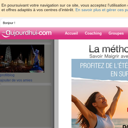
En poursuivant votre navigation sur ce site, vous acceptez l'utilisati
et offres adaptés à vos centres d'intérêt.
En savoir plus et gérer ces 
Bonjour !
Accueil
Coaching
Groupes
Accueil
>
espaces
>
lilasblanc2610
> un p
journee
Blog de lilasbl
aide blog
profil
blog
ajouter de vos amies
un peu de soleil p
journee
publié le 29/04/2009 à 07:31