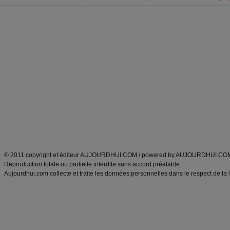
Forum minceur
Forum cuisine
Commencer un régime
boissons, vins et cocktails
Alimentation équilibrée et nutrition
astuces et bons plans
Minceur
Recette cuisine
exercices physiques
recette facile
produits minceur
Recette poulet
Tags
:
ventre plat
|
maigrir des fesses
|
abdominaux
|
régime américain
|
régime mayo
|
Découvrez aussi
:
exercices abdominaux
|
recette wok
|
ANXA Partenaires
:
Recette
de cuisine |
Recette cuisine
|
© 2011 copyright et éditeur AUJOURDHUI.COM / powered by AUJOURDHUI.CO
Reproduction totale ou partielle interdite sans accord préalable.
Aujourdhui.com collecte et traite les données personnelles dans le respect de la 