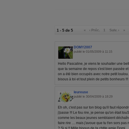
1 - 5 de 5
«
‹ Préc.
1
Suiv. ›
»
DOMY2007
publié le 01/05/2009 à 11:15
Hello Pascaline, je viens te souhaiter une bel
que ta semaine de repos s'est bien passée et 
on a été bien occupés avec notre petit loulou...
bisous à toi et tout plein de petits bonheurs !
leureuse
publié le 30/04/2009 à 18:29
Eh oh, c'est pas sur ton blog qu'il faut répondr
j'passe !!! Le fou rire, je pense qu'on était to
comme les beaux jeunes semblaient déchaînés, 
faire rire .... mais j'avoue que tu t'en sors pa
? Si si !! Mille bisous de ta chtite amie Domi.