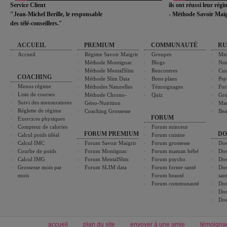
Service Client
ils ont réussi leur rég
"Jean-Michel Berille, le responsable
- Méthode Savoir Maig
des télé-conseillers."
ACCUEIL
PREMIUM
COMMUNAUTÉ
RU
Accueil
Régime Savoir Maigrir
Groupes
Min
Méthode Montignac
Blogs
Nut
Méthode MentalSlim
Rencontres
Cui
COACHING
Méthode Slim Data
Bons plans
Psy
Menus régime
Méthodes Naturelles
Témoignages
For
Liste de courses
Méthode Chrono-
Quiz
Gro
Suivi des mensurations
Géno-Nutrition
Ma
Réglette de régime
Coaching Grossesse
Bea
FORUM
Exercices physiques
Compteur de calories
Forum minceur
FORUM PREMIUM
DO
Calcul poids idéal
Forum cuisine
Calcul IMC
Forum Savoir Maigrir
Forum grossesse
Dos
Courbe de poids
Forum Montignac
Forum maman bébé
Dos
Calcul IMG
Forum MentalSlim
Forum psycho
Dos
Grossesse mois par
Forum SLIM data
Forum forme santé
Dos
mois
Forum beauté
san
Forum communauté
Dos
Dos
Dos
accueil
plan du site
envoyer à une amie
témoigna