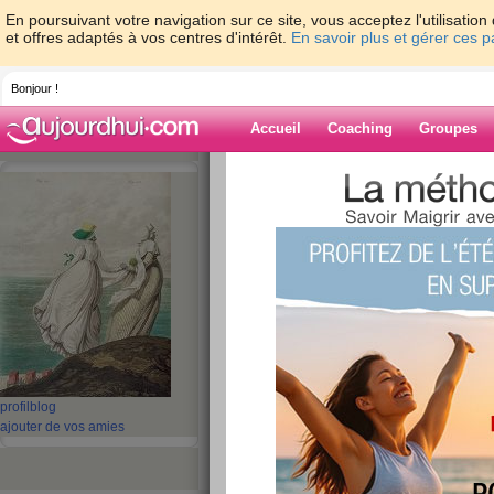
En poursuivant votre navigation sur ce site, vous acceptez l'utilisati
et offres adaptés à vos centres d'intérêt.
En savoir plus et gérer ces 
Bonjour !
Accueil
Coaching
Groupes
Accueil
>
espaces
>
lilasblanc2
> 70.4
Blog de lilasbla
aide blog
70.4
publié le 06/09/2014 à 13:00
Ce matin, je me suis pesée j'ai presque atteint 
profil
blog
et que je veux descendre à 70 kilos. Je suis co
ajouter de vos amies
Côté santé, je suis allée voir un spécialiste et pl
vertiges positionnels. Il suffit d'aller chez son k
manipulation et tout rentre dans l'ordre mais par