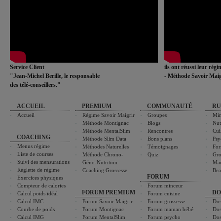
Service Client
ils ont réussi leur rég
"Jean-Michel Berille, le responsable
- Méthode Savoir Maig
des télé-conseillers."
ACCUEIL
PREMIUM
COMMUNAUTÉ
RU
Accueil
Régime Savoir Maigrir
Groupes
Min
Méthode Montignac
Blogs
Nut
Méthode MentalSlim
Rencontres
Cui
COACHING
Méthode Slim Data
Bons plans
Psy
Menus régime
Méthodes Naturelles
Témoignages
For
Liste de courses
Méthode Chrono-
Quiz
Gro
Suivi des mensurations
Géno-Nutrition
Ma
Réglette de régime
Coaching Grossesse
Bea
FORUM
Exercices physiques
Compteur de calories
Forum minceur
FORUM PREMIUM
DO
Calcul poids idéal
Forum cuisine
Calcul IMC
Forum Savoir Maigrir
Forum grossesse
Dos
Courbe de poids
Forum Montignac
Forum maman bébé
Dos
Calcul IMG
Forum MentalSlim
Forum psycho
Dos