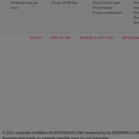
Grossesse mois par
Forum SLIM data
Forum forme santé
Dos
mois
Forum beauté
san
Forum communauté
Dos
Dos
Dos
accueil
plan du site
envoyer à une amie
témoigna
Forum minceur
Forum cuisine
Commencer un régime
boissons, vins et cocktails
Alimentation équilibrée et nutrition
astuces et bons plans
Minceur
Recette cuisine
exercices physiques
recette facile
produits minceur
Recette poulet
Tags
:
ventre plat
|
maigrir des fesses
|
abdominaux
|
régime américain
|
régime mayo
|
Découvrez aussi
:
exercices abdominaux
|
recette wok
|
ANXA Partenaires
:
Recette
de cuisine |
Recette cuisine
|
© 2011 copyright et éditeur AUJOURDHUI.COM / powered by AUJOURDHUI.CO
Reproduction totale ou partielle interdite sans accord préalable.