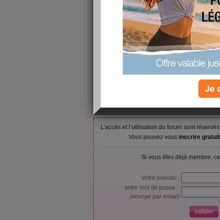
manipulations. Pour le moment, je n'ai pas eu d
pense que le problème est donc résolu.
Je contine à suivre le régime qui me permet de m
de recettes avec les courgettes mais je n'ai pa
je n'aime vraiment pas les courgettes.
A bientôt
Je 
L’accès et l’utilisation du forum sont réser
Vous pouvez vous
inscrire gratu
Si vous êtes déjà membre, co
votre pseudo :
votre mot de passe :
(envoyé par email)