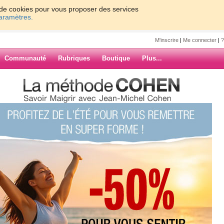
on de cookies pour vous proposer des services
paramètres.
M'inscrire
|
Me connecter
|
?
Communauté
Rubriques
Boutique
Plus...
centimetres en moins
tres en moins
ARCHIVES
n control le mdecin n'as cru ses