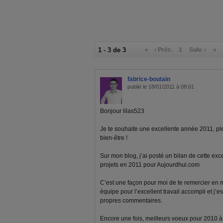
1 - 3 de 3
«
‹ Préc.
1
Suiv. ›
»
fabrice-boutain
publié le 18/01/2011 à 08:01
Bonjour lilas523
Je te souhaite une excellente année 2011, pl
bien-être !
Sur mon blog, j’ai posté un bilan de cette ex
projets en 2011 pour Aujourdhui.com
C’est une façon pour moi de te remercier en
équipe pour l’excellent travail accompli et j’e
propres commentaires.
Encore une fois, meilleurs voeux pour 2010 à to