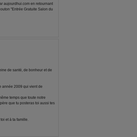
 par aujourdhui.com en retournant
 bouton "Entrée Gratuite Salon du
eine de santé, de bonheur et de
le année 2009 qui vient de
 même temps que toute notre
spère que tu posteras toi aussi tes
i et à ta famille.