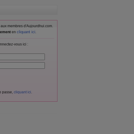
vés aux membres d'Aujourdhui.com.
cliquant ici
itement
en
.
nnectez-vous ici :
de passe,
cliquant ici
.