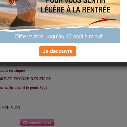
 j'ai cru que c'est moi qui a
 et lynphatique
pas du sport à cause de mes
Je decouvre
oids est stagne
T ENCORE DES KILOS
ai enfin atteint le poids ke je
R MON BLOG.
(3) commentaires