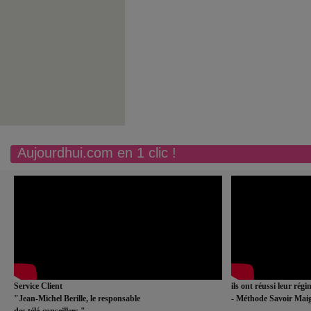
Aujourdhui.com en 1 clic !
Service Client
ils ont réussi leur rég
"Jean-Michel Berille, le responsable
- Méthode Savoir Maig