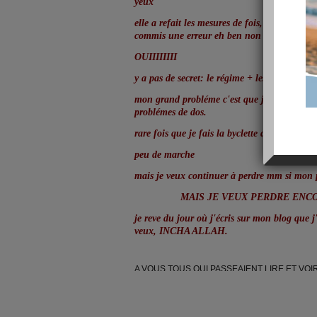
yeux
elle a refait les mesures de fois, elle m'a dit
commis une erreur eh ben non félécitations
OUIIIIIIII
y a pas de secret: le régime + les seances M6
mon grand probléme c'est que je ne pourrai 
problémes de dos.
rare fois que je fais la byclette d'appart
peu de marche
mais je veux continuer à perdre mm si mon p
MAIS JE VEUX PERDRE ENCORE E
je reve du jour où j'écris sur mon blog que j'
veux, INCHA ALLAH.
A VOUS TOUS QUI PASSEAIENT LIRE ET VOI