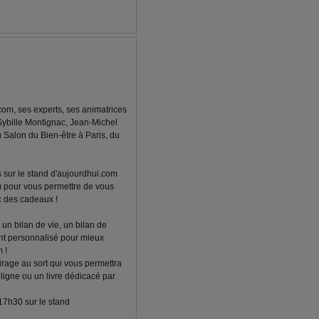
com, ses experts, ses animatrices
Sybille Montignac, Jean-Michel
u Salon du Bien-être à Paris, du
sur le stand d'aujourdhui.com
e) pour vous permettre de vous
ec des cadeaux !
un bilan de vie, un bilan de
t personnalisé pour mieux
 !
irage au sort qui vous permettra
igne ou un livre dédicacé par
 17h30 sur le stand