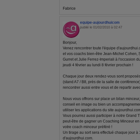
Fabrice
equipe-aujourdhuicom
publié le 01/02/2010 à 02:47
Bonjour,
Venez rencontrer toute l'équipe d'aujourdhui.
et vos coachs bien-être Jean-Michel Cohen, 
Gurret et Julie Ferrez-Imperiali à l'occasion d
jeudi 4 février au lundi 8 février prochain !
Chaque jour deux rendez-vous sont proposés 
(stand A7 / B8, près de la salle de conférenc
rencontrer aussi entre vous et de repartir av
Nous vous offrons sur place un bilan minceur, 
conseil en image ou bien un accompagnemen
utiliser les applications du site aujourdhui.com
Vous pourrez aussi participer à notre Grand T
peut-être de gagner un Coaching Minceur en l
votre coach minceur préféré !
Un tirage au sort sera effectué chaque jour à
d'aujourdhui.com.