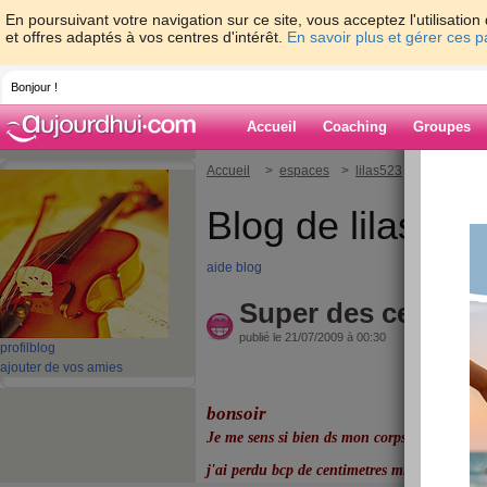
En poursuivant votre navigation sur ce site, vous acceptez l'utilisati
et offres adaptés à vos centres d'intérêt.
En savoir plus et gérer ces 
Bonjour !
Accueil
Coaching
Groupes
Accueil
>
espaces
>
lilas523
> Super des 
Blog de lilas523
aide blog
Super des centime
publié le 21/07/2009 à 00:30
profil
blog
ajouter de vos amies
bonsoir
Je me sens si bien ds mon corps
j'ai perdu bcp de centimetres mm lors de mo