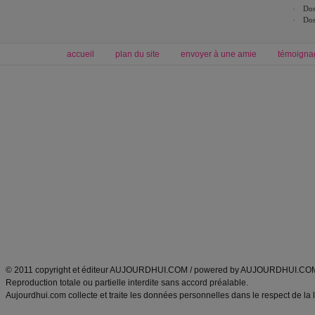
Dos
Dos
accueil
plan du site
envoyer à une amie
témoigna
Forum minceur
Forum cuisine
Commencer un régime
boissons, vins et cocktails
Alimentation équilibrée et nutrition
astuces et bons plans
Minceur
Recette cuisine
exercices physiques
recette facile
produits minceur
Recette poulet
Tags
:
ventre plat
|
maigrir des fesses
|
abdominaux
|
régime américain
|
régime mayo
|
Découvrez aussi
:
exercices abdominaux
|
recette wok
|
ANXA Partenaires
:
Recette
de cuisine |
Recette cuisine
|
© 2011 copyright et éditeur AUJOURDHUI.COM / powered by AUJOURDHUI.CO
Reproduction totale ou partielle interdite sans accord préalable.
Aujourdhui.com collecte et traite les données personnelles dans le respect de la 