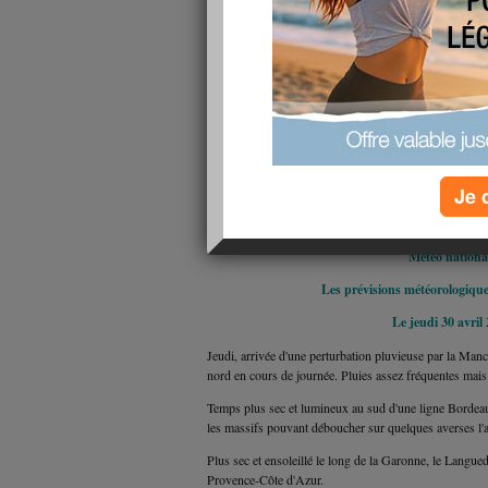
Je 
Météo nationa
Les prévisions météorologiqu
Le jeudi 30 avril
Jeudi, arrivée d'une perturbation pluvieuse par la Manc
nord en cours de journée. Pluies assez fréquentes mais
Temps plus sec et lumineux au sud d'une ligne Borde
les massifs pouvant déboucher sur quelques averses l'
Plus sec et ensoleillé le long de la Garonne, le Langued
Provence-Côte d'Azur.