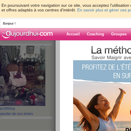
En poursuivant votre navigation sur ce site, vous acceptez l'utilisati
et offres adaptés à vos centres d'intérêt.
En savoir plus et gérer ces 
Bonjour !
Accueil
Coaching
Groupes
Accueil
>
espaces
>
lierre
> De la pluie, du
Blog de lierre
aide blog
De la pluie, du solei
publié le 30/04/2015 à 01:03
profil
blog
ajouter de vos amies