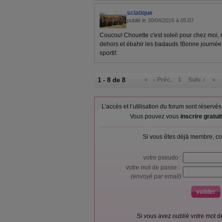
sciatique
publié le 30/04/2015 à 05:07
Coucou! Chouette c'est soleil pour chez moi, 
dehors et ébahir les badauds !Bonne journée
sportif.
1 - 8 de 8
«
‹ Préc.
1
Suiv. ›
»
L’accès et l’utilisation du forum sont réser
Vous pouvez vous
inscrire gratu
Si vous êtes déjà membre, co
votre pseudo :
votre mot de passe :
(envoyé par email)
Si vous avez oublié votre mot 