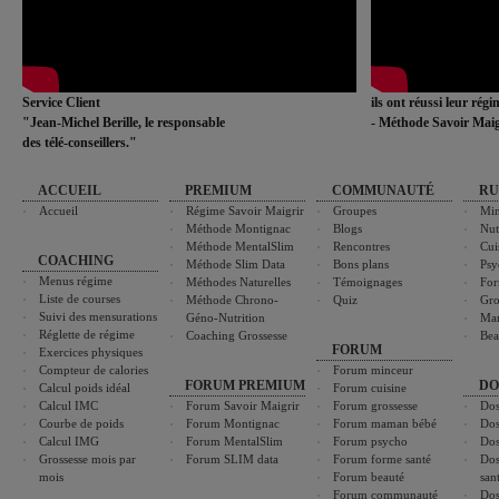
Service Client
ils ont réussi leur rég
"Jean-Michel Berille, le responsable
- Méthode Savoir Maig
des télé-conseillers."
ACCUEIL
PREMIUM
COMMUNAUTÉ
RU
Accueil
Régime Savoir Maigrir
Groupes
Min
Méthode Montignac
Blogs
Nut
Méthode MentalSlim
Rencontres
Cui
COACHING
Méthode Slim Data
Bons plans
Psy
Menus régime
Méthodes Naturelles
Témoignages
For
Liste de courses
Méthode Chrono-
Quiz
Gro
Suivi des mensurations
Géno-Nutrition
Ma
Réglette de régime
Coaching Grossesse
Bea
FORUM
Exercices physiques
Compteur de calories
Forum minceur
FORUM PREMIUM
DO
Calcul poids idéal
Forum cuisine
Calcul IMC
Forum Savoir Maigrir
Forum grossesse
Dos
Courbe de poids
Forum Montignac
Forum maman bébé
Dos
Calcul IMG
Forum MentalSlim
Forum psycho
Dos
Grossesse mois par
Forum SLIM data
Forum forme santé
Dos
mois
Forum beauté
san
Forum communauté
Dos