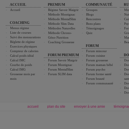
ACCUEIL
PREMIUM
COMMUNAUTÉ
RU
Accueil
Régime Savoir Maigrir
Groupes
Min
Méthode Montignac
Blogs
Nut
Méthode MentalSlim
Rencontres
Cui
COACHING
Méthode Slim Data
Bons plans
Psy
Menus régime
Méthodes Naturelles
Témoignages
For
Liste de courses
Méthode Chrono-
Quiz
Gro
Suivi des mensurations
Géno-Nutrition
Ma
Réglette de régime
Coaching Grossesse
Bea
FORUM
Exercices physiques
Compteur de calories
Forum minceur
FORUM PREMIUM
DO
Calcul poids idéal
Forum cuisine
Calcul IMC
Forum Savoir Maigrir
Forum grossesse
Dos
Courbe de poids
Forum Montignac
Forum maman bébé
Dos
Calcul IMG
Forum MentalSlim
Forum psycho
Dos
Grossesse mois par
Forum SLIM data
Forum forme santé
Dos
mois
Forum beauté
san
Forum communauté
Dos
Dos
Dos
accueil
plan du site
envoyer à une amie
témoigna
Forum minceur
Forum cuisine
Commencer un régime
boissons, vins et cocktails
Alimentation équilibrée et nutrition
astuces et bons plans