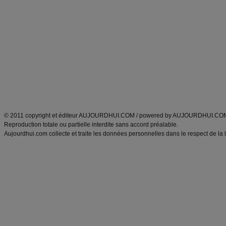
Minceur
Recette cuisine
exercices physiques
recette facile
produits minceur
Recette poulet
Tags
:
ventre plat
|
maigrir des fesses
|
abdominaux
|
régime américain
|
régime mayo
|
Découvrez aussi
:
exercices abdominaux
|
recette wok
|
ANXA Partenaires
:
Recette
de cuisine |
Recette cuisine
|
© 2011 copyright et éditeur AUJOURDHUI.COM / powered by AUJOURDHUI.CO
Reproduction totale ou partielle interdite sans accord préalable.
Aujourdhui.com collecte et traite les données personnelles dans le respect de la 