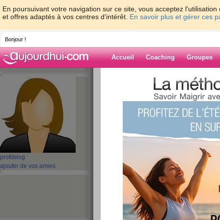
En poursuivant votre navigation sur ce site, vous acceptez l'utilisati
et offres adaptés à vos centres d'intérêt.
En savoir plus et gérer ces 
Bonjour !
Accueil
Coaching
Groupes
Accueil
>
espaces
>
leona24
Blog de leona2
aide blog
Ce membre n'a pas encore écrit d'article blog.
profil
blog
ajouter de vos amies