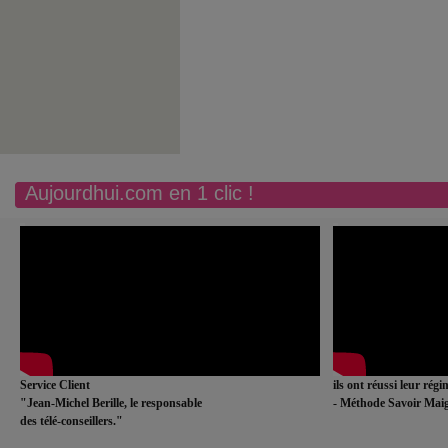
Aujourdhui.com en 1 clic !
Service Client
ils ont réussi leur rég
"Jean-Michel Berille, le responsable
- Méthode Savoir Maig
des télé-conseillers."