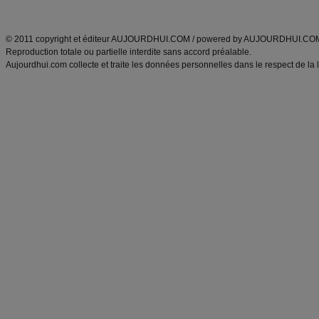
ANXA Partenaires
:
Recette
de cuisine |
Recette cuisine
|
© 2011 copyright et éditeur AUJOURDHUI.COM / powered by AUJOURDHUI.CO
Reproduction totale ou partielle interdite sans accord préalable.
Aujourdhui.com collecte et traite les données personnelles dans le respect de la 