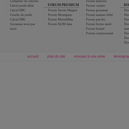
Compteur de calories
Forum minceur
FORUM PREMIUM
DO
Calcul poids idéal
Forum cuisine
Calcul IMC
Forum Savoir Maigrir
Forum grossesse
Dos
Courbe de poids
Forum Montignac
Forum maman bébé
Dos
Calcul IMG
Forum MentalSlim
Forum psycho
Dos
Grossesse mois par
Forum SLIM data
Forum forme santé
Dos
mois
Forum beauté
san
Forum communauté
Dos
Dos
Dos
accueil
plan du site
envoyer à une amie
témoigna
Forum minceur
Forum cuisine
Commencer un régime
boissons, vins et cocktails
Alimentation équilibrée et nutrition
astuces et bons plans
Minceur
Recette cuisine
exercices physiques
recette facile
produits minceur
Recette poulet
Tags
:
ventre plat
|
maigrir des fesses
|
abdominaux
|
régime américain
|
régime mayo
|
Découvrez aussi
:
exercices abdominaux
|
recette wok
|