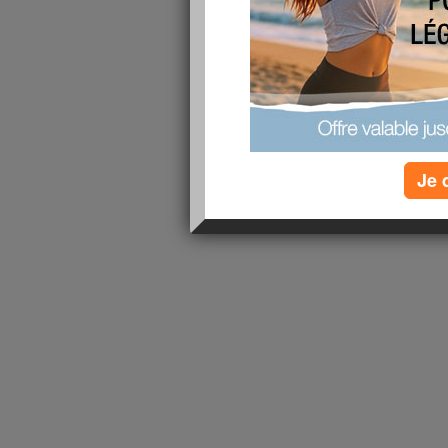
lire la suite
1 - 1 de 1
«
‹ Préc.
1
Suiv. ›
»
Je 