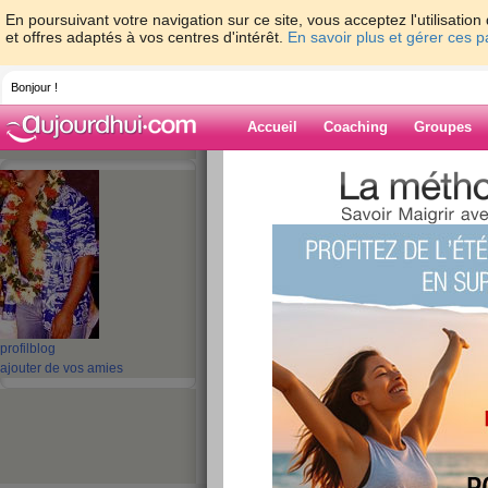
En poursuivant votre navigation sur ce site, vous acceptez l'utilisati
et offres adaptés à vos centres d'intérêt.
En savoir plus et gérer ces 
Bonjour !
Accueil
Coaching
Groupes
Accueil
>
espaces
>
lecanardboiteux
Blog de lecanar
aide blog
1 - 1 de 1
«
‹ Préc.
1
Suiv. ›
»
profil
blog
ajouter de vos amies
J'ai décidé de minc
publié le 06/02/2008 à 14:19
J'ai décidé de mincir... Depuis que j'ai arreté de f
par an que je veux aujourd'hui reperdre ... et su
suite , ce qui est le plus difficile pour mois .... J