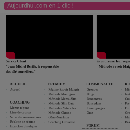
Aujourdhui.com en 1 clic !
Service Client
ils ont réussi leur rég
"Jean-Michel Berille, le responsable
- Méthode Savoir Maig
des télé-conseillers."
ACCUEIL
PREMIUM
COMMUNAUTÉ
RU
Accueil
Régime Savoir Maigrir
Groupes
Min
Méthode Montignac
Blogs
Nut
Méthode MentalSlim
Rencontres
Cui
COACHING
Méthode Slim Data
Bons plans
Psy
Menus régime
Méthodes Naturelles
Témoignages
For
Liste de courses
Méthode Chrono-
Quiz
Gro
Suivi des mensurations
Géno-Nutrition
Ma
Réglette de régime
Coaching Grossesse
Bea
FORUM
Exercices physiques