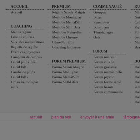
ACCUEIL
PREMIUM
COMMUNAUTÉ
RU
Accueil
Régime Savoir Maigrir
Groupes
Min
Méthode Montignac
Blogs
Nut
Méthode MentalSlim
Rencontres
Cui
COACHING
Méthode Slim Data
Bons plans
Psy
Menus régime
Méthodes Naturelles
Témoignages
For
Liste de courses
Méthode Chrono-
Quiz
Gro
Suivi des mensurations
Géno-Nutrition
Ma
Réglette de régime
Coaching Grossesse
Bea
FORUM
Exercices physiques
Compteur de calories
Forum minceur
FORUM PREMIUM
DO
Calcul poids idéal
Forum cuisine
Calcul IMC
Forum Savoir Maigrir
Forum grossesse
Dos
Courbe de poids
Forum Montignac
Forum maman bébé
Dos
Calcul IMG
Forum MentalSlim
Forum psycho
Dos
Grossesse mois par
Forum SLIM data
Forum forme santé
Dos
mois
Forum beauté
san
Forum communauté
Dos
Dos
Dos
accueil
plan du site
envoyer à une amie
témoigna
Forum minceur
Forum cuisine
Commencer un régime
boissons, vins et cocktails