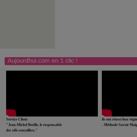
Aujourdhui.com en 1 clic !
Service Client
ils ont réussi leur rég
"Jean-Michel Berille, le responsable
- Méthode Savoir Maig
des télé-conseillers."