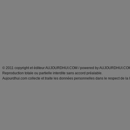
Alimentation équilibrée et nutrition
astuces et bons plans
Minceur
Recette cuisine
exercices physiques
recette facile
produits minceur
Recette poulet
Tags
:
ventre plat
|
maigrir des fesses
|
abdominaux
|
régime américain
|
régime mayo
|
Découvrez aussi
:
exercices abdominaux
|
recette wok
|
ANXA Partenaires
:
Recette
de cuisine |
Recette cuisine
|
© 2011 copyright et éditeur AUJOURDHUI.COM / powered by AUJOURDHUI.CO
Reproduction totale ou partielle interdite sans accord préalable.
Aujourdhui.com collecte et traite les données personnelles dans le respect de la 