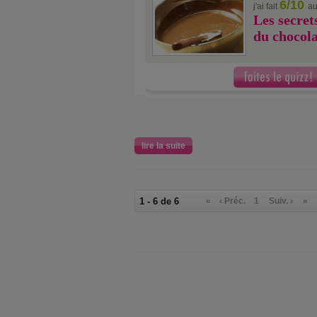
6/10
j'ai fait
au
Les secret
du chocola
lire la suite
1 - 6 de 6
«
‹ Préc.
1
Suiv. ›
»