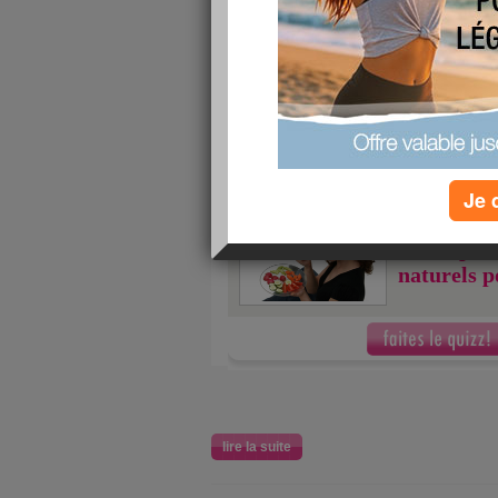
lire la suite
Quizz: 10 coupe-fa
pour mincir
publié le 18/02/2013 à 20:26
Je 
10/10
j'ai fait
10 coupe-
naturels p
lire la suite