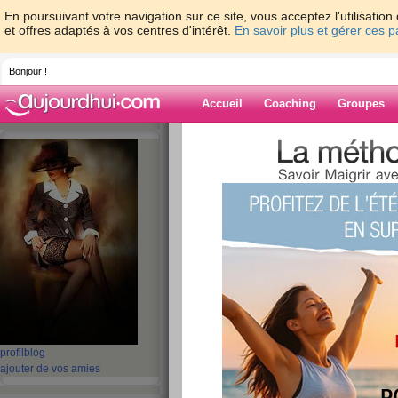
En poursuivant votre navigation sur ce site, vous acceptez l'utilisati
et offres adaptés à vos centres d'intérêt.
En savoir plus et gérer ces 
Bonjour !
Accueil
Coaching
Groupes
Accueil
>
espaces
>
lealy64
Blog de lealy64
aide blog
1 - 6 de 6
«
‹ Préc.
1
Suiv. ›
»
Aujourd'hui...
publié le 22/02/2013 à 19:21
profil
blog
Aujourd'hui léger, demain un resto de prévu.
ajouter de vos amies