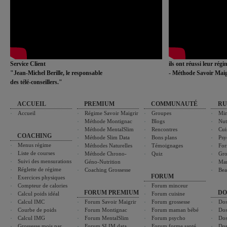
Service Client
ils ont réussi leur rég
"Jean-Michel Berille, le responsable
- Méthode Savoir Maig
des télé-conseillers."
ACCUEIL
PREMIUM
COMMUNAUTÉ
RU
Accueil
Régime Savoir Maigrir
Groupes
Min
Méthode Montignac
Blogs
Nut
Méthode MentalSlim
Rencontres
Cui
COACHING
Méthode Slim Data
Bons plans
Psy
Menus régime
Méthodes Naturelles
Témoignages
For
Liste de courses
Méthode Chrono-
Quiz
Gro
Suivi des mensurations
Géno-Nutrition
Ma
Réglette de régime
Coaching Grossesse
Bea
FORUM
Exercices physiques
Compteur de calories
Forum minceur
FORUM PREMIUM
DO
Calcul poids idéal
Forum cuisine
Calcul IMC
Forum Savoir Maigrir
Forum grossesse
Dos
Courbe de poids
Forum Montignac
Forum maman bébé
Dos
Calcul IMG
Forum MentalSlim
Forum psycho
Dos
Grossesse mois par
Forum SLIM data
Forum forme santé
Dos