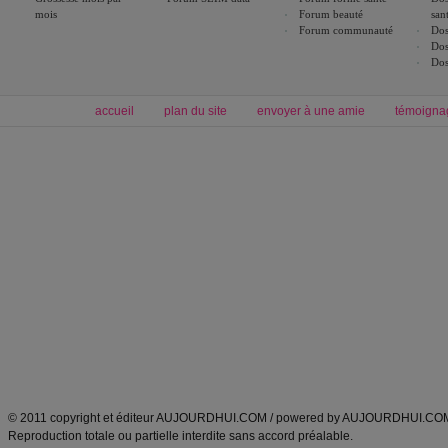
mois
Forum beauté
san
Forum communauté
Dos
Dos
Dos
accueil
plan du site
envoyer à une amie
témoigna
Forum minceur
Forum cuisine
Commencer un régime
boissons, vins et cocktails
Alimentation équilibrée et nutrition
astuces et bons plans
Minceur
Recette cuisine
exercices physiques
recette facile
produits minceur
Recette poulet
Tags
:
ventre plat
|
maigrir des fesses
|
abdominaux
|
régime américain
|
régime mayo
|
Découvrez aussi
:
exercices abdominaux
|
recette wok
|
ANXA Partenaires
:
Recette
de cuisine |
Recette cuisine
|
© 2011 copyright et éditeur AUJOURDHUI.COM / powered by AUJOURDHUI.CO
Reproduction totale ou partielle interdite sans accord préalable.