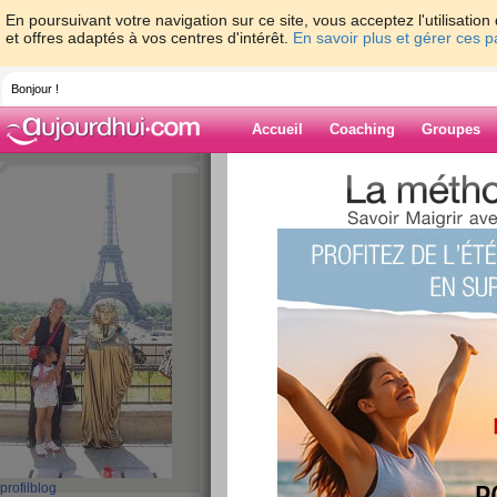
En poursuivant votre navigation sur ce site, vous acceptez l'utilisati
et offres adaptés à vos centres d'intérêt.
En savoir plus et gérer ces 
Bonjour !
Accueil
Coaching
Groupes
Accueil
>
espaces
>
lauralee971
> saint 
Blog de laurale
aide blog
saint valentin
publié le 14/02/2013 à 22:46
pas trop d'écart pour la saint valentin, j'ai un obje
mon alimentation
Petit-déjeuner :
Soupe de lég
profil
blog
Salade de th