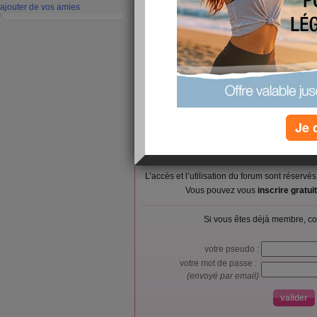
Déjeuner :
ajouter de vos amies
égouttée, Oe
Goûter ou snack :
Banane, fraî
Dîner :
Soupe de lég
Verres d'eau :
0
Calories consommées :
525 kcal
Je 
L’accès et l’utilisation du forum sont réser
Vous pouvez vous
inscrire gratu
Si vous êtes déjà membre, co
votre pseudo :
votre mot de passe :
(envoyé par email)